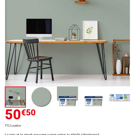
50
€50
TTC/La pièce