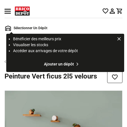
Accueil Brico Dépôt
Ouvrir le menu
Sélectionner Un Dépôt
Bénéficier des meilleurs prix
Rechercher
Visualiser les stocks
un
Accéder aux arrivages de votre dépôt
produit,
ou
Peinture couleur mur et plafond
Ajouter un dépôt
une
page
Peinture Vert ficus 2l5 velours
Ajouter