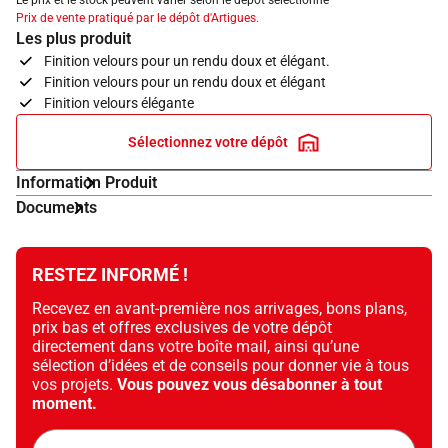
Le prix et le stock peuvent varier selon le dépôt sélectionné
Prix de vente pratiqué par le dépôt d'Artigues.
Les plus produit
Finition velours pour un rendu doux et élégant.
Finition velours pour un rendu doux et élégant
Finition velours élégante
Sélectionnez votre dépôt
Information Produit
Documents
RESTEZ INFORMÉ !
Recevez en avant-première nos arrivages, bons plans,
prix bas et offres exclusives de votre dépôt
directement dans votre boîte mail, ainsi qu’une
sélection d’idées et de conseils pour donner vie à tous
vos projets.
Vous pouvez vous désabonner à tout
moment.
Adresse