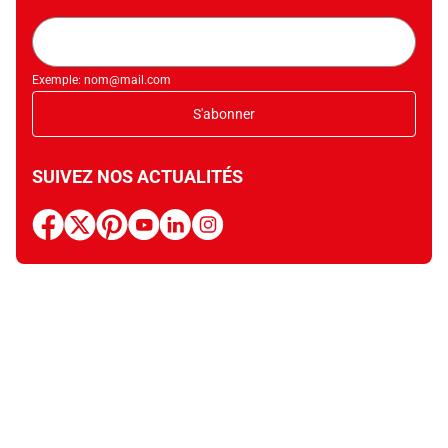
Adresse
mail
Exemple: nom@mail.com
S'abonner
SUIVEZ NOS ACTUALITÉS
facebook
x
pinterest
youtube
linkedin
instagram