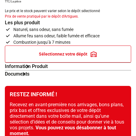
TTC/La pièce
Le prix et le stock peuvent varier selon le dépôt sélectionné
Prix de vente pratiqué par le dépôt d'Artigues.
Les plus produit
Naturel, sans odeur, sans fumée
Allume feu sans odeur, faible fumée et efficace
Combustion jusqu’à 7 minutes
Sélectionnez votre dépôt
Information Produit
Documents
RESTEZ INFORMÉ !
Recevez en avant-première nos arrivages, bons plans,
prix bas et offres exclusives de votre dépôt
directement dans votre boîte mail, ainsi qu’une
sélection d’idées et de conseils pour donner vie à tous
vos projets.
Vous pouvez vous désabonner à tout
moment.