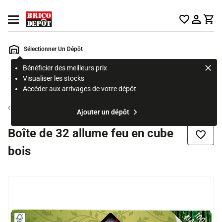
Accueil Brico Dépôt
Ouvrir le menu
Sélectionner Un Dépôt
Bénéficier des meilleurs prix
Rechercher
Visualiser les stocks
un
Accéder aux arrivages de votre dépôt
produit,
ou
Allume feu
Ajouter un dépôt
une
page
Boîte de 32 allume feu en cube
Ajouter
bois