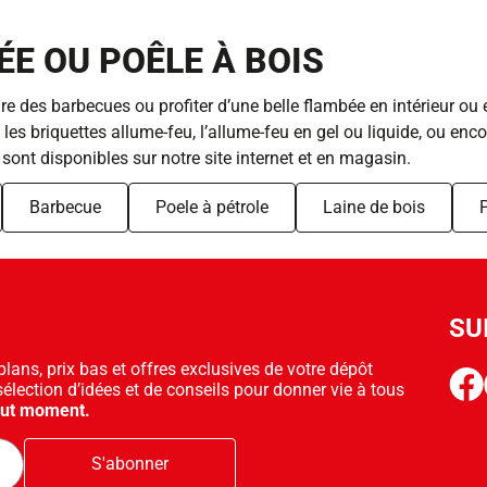
E OU POÊLE À BOIS
re des barbecues ou profiter d’une belle flambée en intérieur ou e
les briquettes allume-feu, l’allume-feu en gel ou liquide, ou en
sont disponibles sur notre site internet et en magasin.
Barbecue
Poele à pétrole
Laine de bois
SU
ans, prix bas et offres exclusives de votre dépôt
face
sélection d’idées et de conseils pour donner vie à tous
out moment.
S'abonner