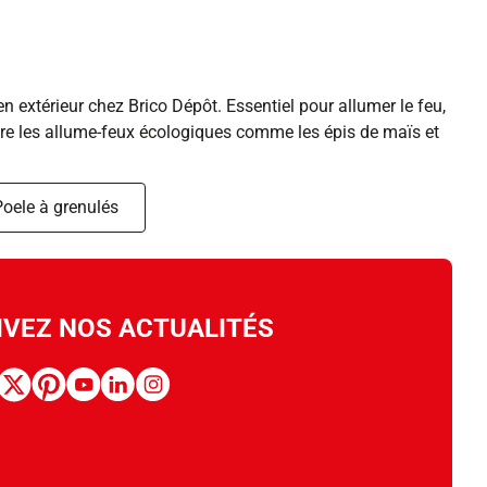
n extérieur chez Brico Dépôt. Essentiel pour allumer le feu,
core les allume-feux écologiques comme les épis de maïs et
Poele à grenulés
IVEZ NOS ACTUALITÉS
book
x
pinterest
youtube
linkedin
instagram