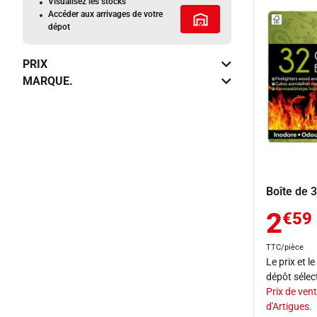
Visualisez les stocks
Accéder aux arrivages de votre
Tous les services
dépot
PRIX
MARQUE.
Boîte de 
2
€59
TTC/pièce
Le prix et l
dépôt sélec
Prix de vent
d'Artigues.