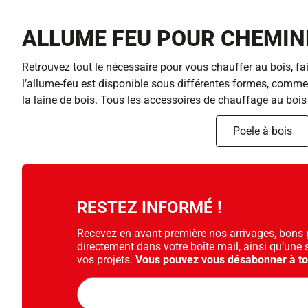
ALLUME FEU POUR CHEMINÉ
Retrouvez tout le nécessaire pour vous chauffer au bois, fai
l’allume-feu est disponible sous différentes formes, comme 
la laine de bois. Tous les accessoires de chauffage au bois 
Poele à bois
RESTEZ INFORMÉ !
Recevez en avant-première nos arrivages, bons pl
directement dans votre boîte mail, ainsi qu’une 
vos projets.
Vous pouvez vous désabonner à t
Adresse
mail