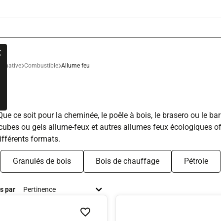
ternative
Combustible
Allume feu
ue ce soit pour la cheminée, le poêle à bois, le brasero ou le ba
es cubes ou gels allume-feux et autres allumes feux écologiques
ifférents formats.
Granulés de bois
Bois de chauffage
Pétrole
és par
Ajouter à la liste de souhaits