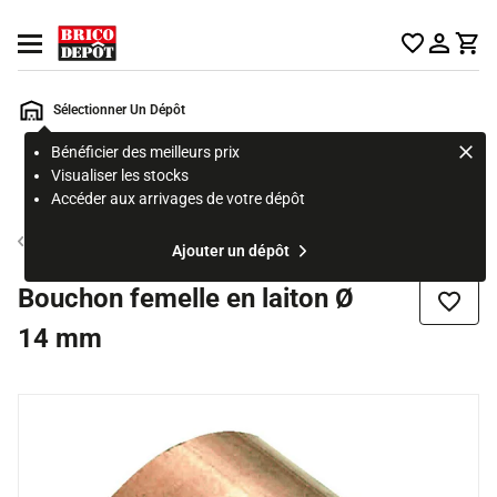
Accueil Brico Dépôt
Ouvrir le menu
Sélectionner Un Dépôt
Bénéficier des meilleurs prix
Rechercher
Visualiser les stocks
un
Accéder aux arrivages de votre dépôt
produit,
ou
Raccord laiton
Ajouter un dépôt
une
page
Bouchon femelle en laiton Ø
Ajouter
14 mm