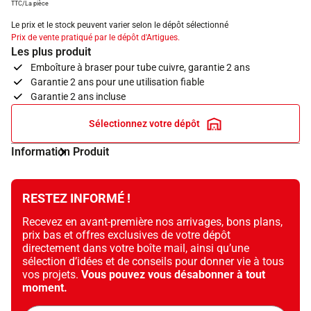
TTC/La pièce
Le prix et le stock peuvent varier selon le dépôt sélectionné
Prix de vente pratiqué par le dépôt d'Artigues.
Les plus produit
Emboîture à braser pour tube cuivre, garantie 2 ans
Garantie 2 ans pour une utilisation fiable
Garantie 2 ans incluse
Sélectionnez votre dépôt
Information Produit
RESTEZ INFORMÉ !
Recevez en avant-première nos arrivages, bons plans,
prix bas et offres exclusives de votre dépôt
directement dans votre boîte mail, ainsi qu’une
sélection d’idées et de conseils pour donner vie à tous
vos projets.
Vous pouvez vous désabonner à tout
moment.