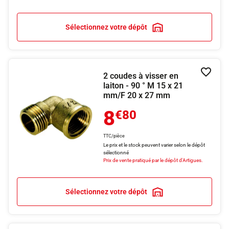
Sélectionnez votre dépôt
2 coudes à visser en
Ajouter
laiton - 90 ° M 15 x 21
mm/F 20 x 27 mm
8
€80
TTC/pièce
Le prix et le stock peuvent varier selon le dépôt
sélectionné
Prix de vente pratiqué par le dépôt d'Artigues.
Sélectionnez votre dépôt