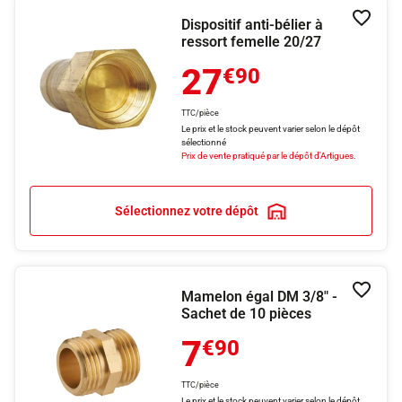
Dispositif anti-bélier à
Ajouter
ressort femelle 20/27
27
€90
TTC/pièce
Le prix et le stock peuvent varier selon le dépôt
sélectionné
Prix de vente pratiqué par le dépôt d'Artigues.
Sélectionnez votre dépôt
Mamelon égal DM 3/8" -
Ajouter
Sachet de 10 pièces
7
€90
TTC/pièce
Le prix et le stock peuvent varier selon le dépôt