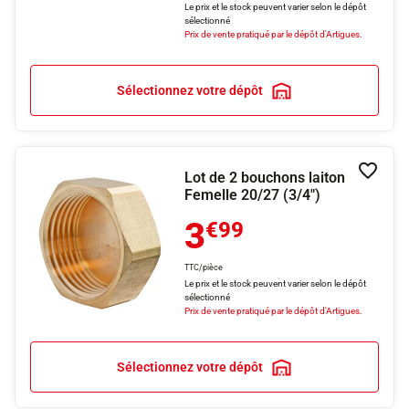
Le prix et le stock peuvent varier selon le dépôt
sélectionné
Prix de vente pratiqué par le dépôt d'Artigues.
Sélectionnez votre dépôt
Lot de 2 bouchons laiton
Ajouter
Femelle 20/27 (3/4")
3
€99
TTC/pièce
Le prix et le stock peuvent varier selon le dépôt
sélectionné
Prix de vente pratiqué par le dépôt d'Artigues.
Sélectionnez votre dépôt