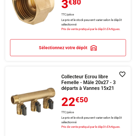
3
€80
TTC/pièce
Le prix et le stock peuvent varier selon le dépôt
sélectionné
Prix de vente pratiqué par le dépôt d'Artigues.
Sélectionnez votre dépôt
Collecteur Ecrou libre
Ajouter
Femelle - Mâle 20x27 - 3
départs à Vannes 15x21
22
€50
TTC/pièce
Le prix et le stock peuvent varier selon le dépôt
sélectionné
Prix de vente pratiqué par le dépôt d'Artigues.