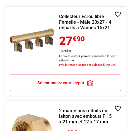
Collecteur Ecrou libre
Ajouter
Femelle - Mâle 20x27 - 4
départs à Vannes 15x21
27
€90
TTC/pièce
Le prix et le stock peuvent varier selon le dépôt
sélectionné
Prix de vente pratiqué par le dépôt d'Artigues.
Sélectionnez votre dépôt
2 mamelons réduits en
Ajouter
laiton avec embouts F 15
x 21 mm et 12 x 17 mm