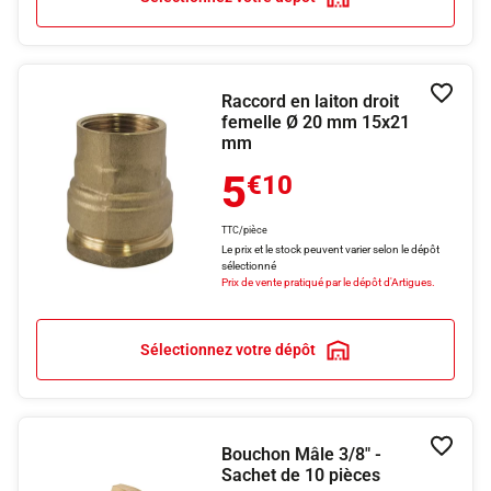
Raccord en laiton droit
Ajouter
femelle Ø 20 mm 15x21
mm
5
€10
TTC/pièce
Le prix et le stock peuvent varier selon le dépôt
sélectionné
Prix de vente pratiqué par le dépôt d'Artigues.
Sélectionnez votre dépôt
Bouchon Mâle 3/8" -
Ajouter
Sachet de 10 pièces