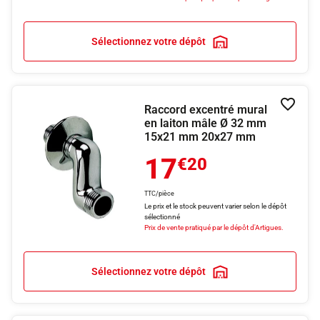
Sélectionnez votre dépôt
Raccord excentré mural
Ajouter
en laiton mâle Ø 32 mm
15x21 mm 20x27 mm
17
€20
TTC/pièce
Le prix et le stock peuvent varier selon le dépôt
sélectionné
Prix de vente pratiqué par le dépôt d'Artigues.
Sélectionnez votre dépôt