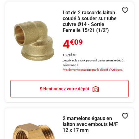
Lot de 2 raccords laiton
Ajouter
coudé à souder sur tube
cuivre Ø14 - Sortie
Femelle 15/21 (1/2")
4
€09
TTC/pièce
Le prix et le stock peuvent varier selon le dépôt
sélectionné
Prix de vente pratiqué par le dépôt d'Artigues.
Sélectionnez votre dépôt
2 mamelons égaux en
Ajouter
laiton avec embouts M/F
12 x 17 mm