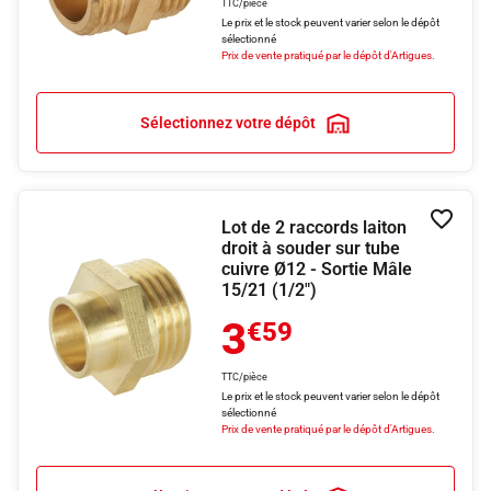
TTC/pièce
Le prix et le stock peuvent varier selon le dépôt
sélectionné
Prix de vente pratiqué par le dépôt d'Artigues.
Sélectionnez votre dépôt
Lot de 2 raccords laiton
Ajouter
droit à souder sur tube
cuivre Ø12 - Sortie Mâle
15/21 (1/2")
3
€59
TTC/pièce
Le prix et le stock peuvent varier selon le dépôt
sélectionné
Prix de vente pratiqué par le dépôt d'Artigues.