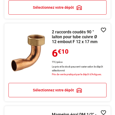
Sélectionnez votre dépôt
2 raccords coudés 90 °
Ajouter
laiton pour tube cuivre Ø
12 embout F 12 x 17 mm
6
€10
TTC/pièce
Le prix et le stock peuvent varier selon le dépôt
sélectionné
Prix de vente pratiqué par le dépôt d'Artigues.
Sélectionnez votre dépôt
Mamelon égal DM 1/2" -
Ajouter