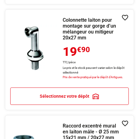
Colonnette laiton pour
Ajouter
montage sur gorge d’un
mélangeur ou mitigeur
20x27 mm
19
€90
TTC/pièce
Le prix et le stock peuvent varier selon le dépôt
sélectionné
Prix de vente pratiqué par le dépôt d'Artigues.
Sélectionnez votre dépôt
Raccord excentré mural
Ajouter
en laiton mâle - Ø 25 mm
15x21 mm / 20x27 mm