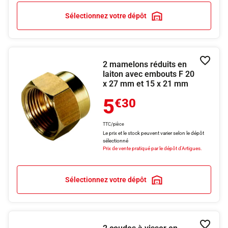
Sélectionnez votre dépôt
2 mamelons réduits en
Ajouter
laiton avec embouts F 20
x 27 mm et 15 x 21 mm
5
€30
TTC/pièce
Le prix et le stock peuvent varier selon le dépôt
sélectionné
Prix de vente pratiqué par le dépôt d'Artigues.
Sélectionnez votre dépôt
Ajouter