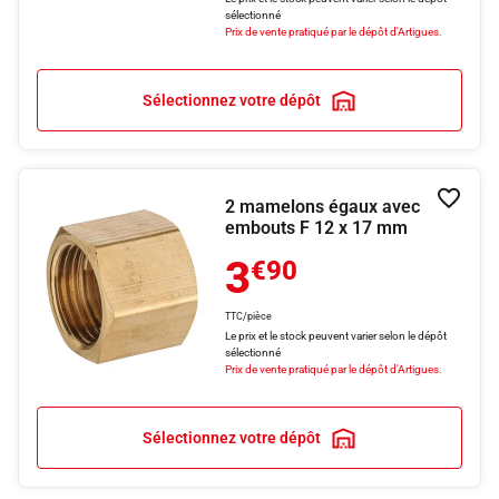
sélectionné
Prix de vente pratiqué par le dépôt d'Artigues.
Sélectionnez votre dépôt
2 mamelons égaux avec
Ajouter
embouts F 12 x 17 mm
3
€90
TTC/pièce
Le prix et le stock peuvent varier selon le dépôt
sélectionné
Prix de vente pratiqué par le dépôt d'Artigues.
Sélectionnez votre dépôt