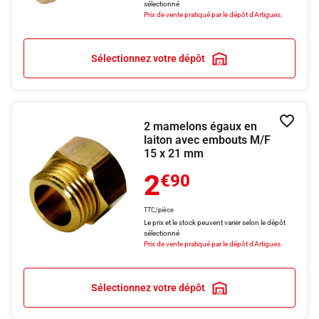
sélectionné
Prix de vente pratiqué par le dépôt d'Artigues.
Sélectionnez votre dépôt
2 mamelons égaux en
Ajouter
laiton avec embouts M/F
15 x 21 mm
2
€90
TTC/pièce
Le prix et le stock peuvent varier selon le dépôt
sélectionné
Prix de vente pratiqué par le dépôt d'Artigues.
Sélectionnez votre dépôt