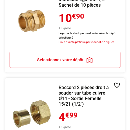
Sachet de 10 pièces
10
€90
TTC/pièce
Le prix et le stock peuvent varier selon le dépôt
sélectionné
Prix de vente pratiqué par le dépôt d'Artigues.
Sélectionnez votre dépôt
Raccord 2 pièces droit à
Ajouter
souder sur tube cuivre
Ø14 - Sortie Femelle
15/21 (1/2")
4
€99
TTC/pièce