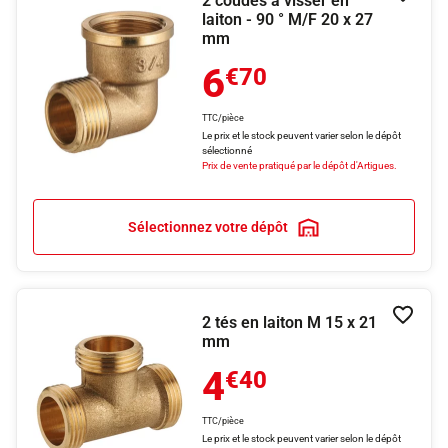
2 coudes à visser en
laiton - 90 ° M/F 20 x 27
mm
6
€70
TTC/pièce
Le prix et le stock peuvent varier selon le dépôt
sélectionné
Prix de vente pratiqué par le dépôt d'Artigues.
Sélectionnez votre dépôt
2 tés en laiton M 15 x 21
Ajouter
mm
4
€40
TTC/pièce
Le prix et le stock peuvent varier selon le dépôt