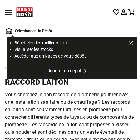
Accueil Brico Dépôt
Ouvrir le menu
Sélectionner Un Dépôt
Bénéficier des meilleurs prix
Rechercher
Visualiser les stocks
un
Accéder aux arrivages de votre dépôt
produit,
ou
Alimentation en eau
Ajouter un dépôt
une
page
RACCORD LAITON
Vous cherchez le bon raccord de plomberie pour rénover
une installation sanitaire ou de chauffage ? Les raccords
en laiton sont couramment utilisés en plomberie pour
connecter différents types de tuyaux ou de composants de
plomberie. Les raccords en laiton sont proposés à visser
ou à souder et sont déclinés dans un vaste éventail de
formats : droits ou en coude, avec deux mamelons égaux