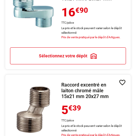
16
€90
TTC/pièce
Le prix et le stock peuvent varier selon le dépôt
sélectionné
Prix de vente pratiqué par le dépôt d'Artigues.
Sélectionnez votre dépôt
Raccord excentré en
Ajouter
laiton chromé mâle
15x21 mm 20x27 mm
5
€39
TTC/pièce
Le prix et le stock peuvent varier selon le dépôt
sélectionné
Prix de vente pratiqué par le dépôt d'Artigues.