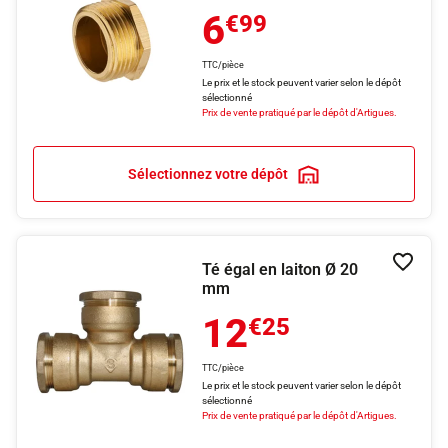
6
€99
TTC/pièce
Le prix et le stock peuvent varier selon le dépôt
sélectionné
Prix de vente pratiqué par le dépôt d'Artigues.
Sélectionnez votre dépôt
Té égal en laiton Ø 20
Ajouter
mm
12
€25
TTC/pièce
Le prix et le stock peuvent varier selon le dépôt
sélectionné
Prix de vente pratiqué par le dépôt d'Artigues.