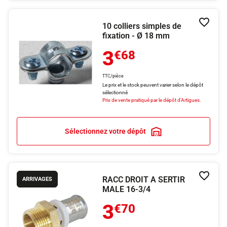
10 colliers simples de
Ajouter
fixation - Ø 18 mm
3
€68
TTC/pièce
Le prix et le stock peuvent varier selon le dépôt
sélectionné
Prix de vente pratiqué par le dépôt d'Artigues.
Sélectionnez votre dépôt
RACC DROIT A SERTIR
Ajouter
ARRIVAGES
MALE 16-3/4
3
€70