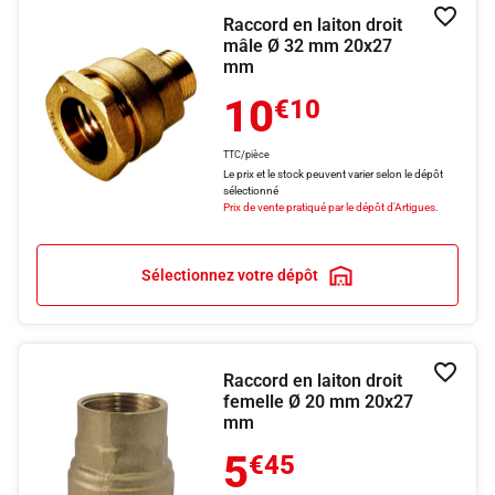
Raccord en laiton droit
Ajouter
mâle Ø 32 mm 20x27
mm
10
€10
TTC/pièce
Le prix et le stock peuvent varier selon le dépôt
sélectionné
Prix de vente pratiqué par le dépôt d'Artigues.
Sélectionnez votre dépôt
Raccord en laiton droit
Ajouter
femelle Ø 20 mm 20x27
mm
5
€45