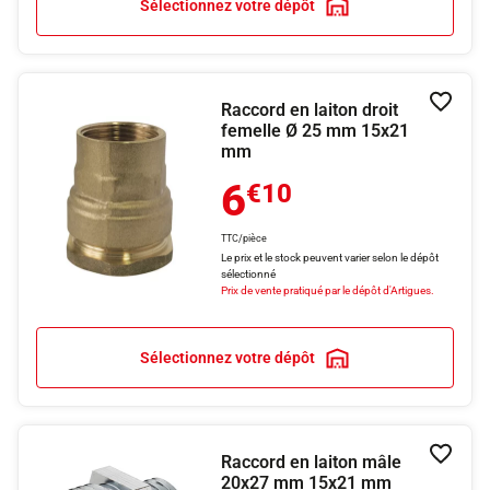
Sélectionnez votre dépôt
Raccord en laiton droit
Ajouter
femelle Ø 25 mm 15x21
mm
6
€10
TTC/pièce
Le prix et le stock peuvent varier selon le dépôt
sélectionné
Prix de vente pratiqué par le dépôt d'Artigues.
Sélectionnez votre dépôt
Raccord en laiton mâle
Ajouter
20x27 mm 15x21 mm