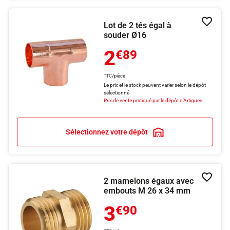
Lot de 2 tés égal à
Ajouter
souder Ø16
2
€89
TTC/pièce
Le prix et le stock peuvent varier selon le dépôt
sélectionné
Prix de vente pratiqué par le dépôt d'Artigues.
Sélectionnez votre dépôt
2 mamelons égaux avec
Ajouter
embouts M 26 x 34 mm
3
€90