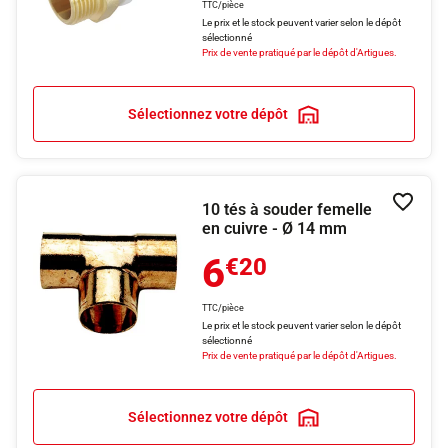
TTC/pièce
Le prix et le stock peuvent varier selon le dépôt
sélectionné
Prix de vente pratiqué par le dépôt d'Artigues.
Sélectionnez votre dépôt
10 tés à souder femelle
Ajouter
en cuivre - Ø 14 mm
6
€20
TTC/pièce
Le prix et le stock peuvent varier selon le dépôt
sélectionné
Prix de vente pratiqué par le dépôt d'Artigues.
Sélectionnez votre dépôt