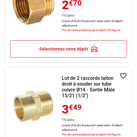
2
€70
TTC/pièce
Le prix et le stock peuvent varier selon le dépôt
sélectionné
Prix de vente pratiqué par le dépôt d'Artigues.
Sélectionnez votre dépôt
Lot de 2 raccords laiton
Ajouter
droit à souder sur tube
cuivre Ø14 - Sortie Mâle
15/21 (1/2")
3
€49
TTC/pièce
Le prix et le stock peuvent varier selon le dépôt
sélectionné
Prix de vente pratiqué par le dépôt d'Artigues.