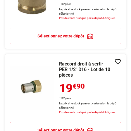
TTC/pièce
Le prix et le stock peuvent varier selon le dépôt
sélectionné
Prix de vente pratiqué par le dépôt d'Artigues.
Sélectionnez votre dépôt
Raccord droit à sertir
Ajouter
PER 1/2" D16 - Lot de 10
pièces
19
€90
TTC/pièce
Le prix et le stock peuvent varier selon le dépôt
sélectionné
Prix de vente pratiqué par le dépôt d'Artigues.
Sélectionnez votre dépôt