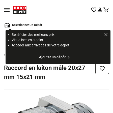
Accueil Brico Dépôt
Ouvrir le menu
Sélectionner Un Dépôt
Bénéficier des meilleurs prix
Rechercher
Visualiser les stocks
un
Accéder aux arrivages de votre dépôt
produit,
ou
Raccord laiton
Ajouter un dépôt
une
page
Raccord en laiton mâle 20x27
Ajouter
mm 15x21 mm