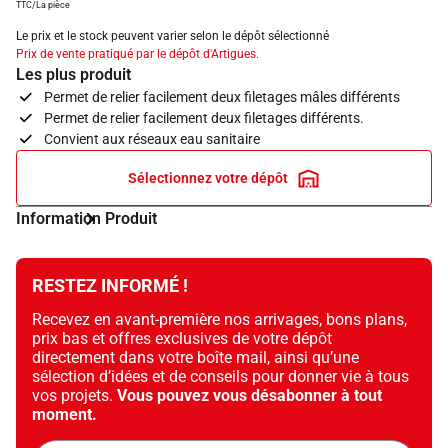
TTC/La pièce
Le prix et le stock peuvent varier selon le dépôt sélectionné
Prix de vente pratiqué par le dépôt d'Artigues.
Les plus produit
Permet de relier facilement deux filetages mâles différents
Permet de relier facilement deux filetages différents.
Convient aux réseaux eau sanitaire
Sélectionnez votre dépôt
Information Produit
RESTEZ INFORMÉ !
Recevez en avant-première nos arrivages, bons plans,
prix bas et offres exclusives de votre dépôt
directement dans votre boîte mail, ainsi qu’une
sélection d’idées et de conseils pour donner vie à tous
vos projets.
Vous pouvez vous désabonner à tout
moment.