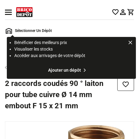
Accueil Brico Dépôt
Ouvrir le menu
Sélectionner Un Dépôt
Bénéficier des meilleurs prix
Rechercher
Visualiser les stocks
un
Accéder aux arrivages de votre dépôt
produit,
ou
Raccord laiton
Ajouter un dépôt
une
page
2 raccords coudés 90 ° laiton
Ajouter
pour tube cuivre Ø 14 mm
embout F 15 x 21 mm