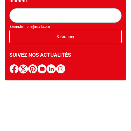
moment.
Adresse
mail
Exemple: nom@mail.com
S'abonner
SUIVEZ NOS ACTUALITÉS
facebook
x
pinterest
youtube
linkedin
instagram