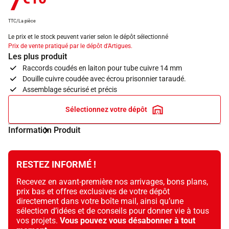
7
TTC/La pièce
Le prix et le stock peuvent varier selon le dépôt sélectionné
Prix de vente pratiqué par le dépôt d'Artigues.
Les plus produit
Raccords coudés en laiton pour tube cuivre 14 mm
Douille cuivre coudée avec écrou prisonnier taraudé.
Assemblage sécurisé et précis
Sélectionnez votre dépôt
Information Produit
RESTEZ INFORMÉ !
Recevez en avant-première nos arrivages, bons plans,
prix bas et offres exclusives de votre dépôt
directement dans votre boîte mail, ainsi qu’une
sélection d’idées et de conseils pour donner vie à tous
vos projets.
Vous pouvez vous désabonner à tout