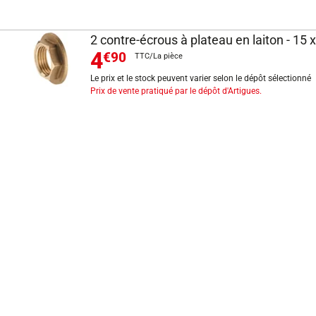
2 contre-écrous à plateau en laiton - 15
4
€90
TTC/La pièce
Le prix et le stock peuvent varier selon le dépôt sélectionné
Prix de vente pratiqué par le dépôt d'Artigues.
INFORMATIONS LÉGALES
Mentions légales
CGV
Exercer mon droit de rétractation
CGU carte client
Conditions des offres
Politique de protection des données
Politique cookies
Gérer mes préférences de cookies
Newsletter : se désinscrire
Formulaire d'exercice de droits