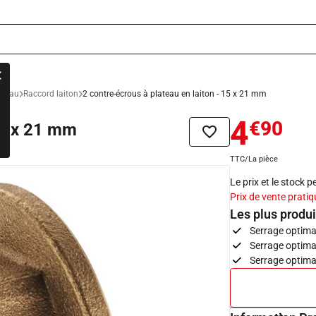
n eau
Raccord laiton
2 contre-écrous à plateau en laiton - 15 x 21 mm
4
€90
15 x 21 mm
Ajouter à la liste de sou
TTC/La pièce
Le prix et le stock 
Prix de vente pratiq
Les plus produi
Serrage optimal
Serrage optima
Serrage optima