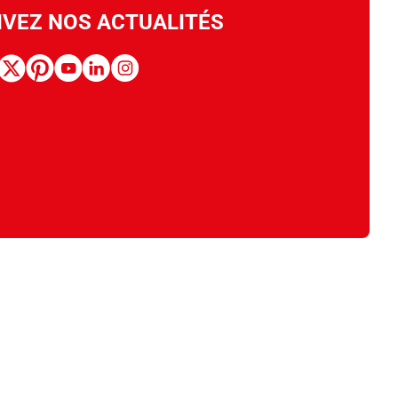
IVEZ NOS ACTUALITÉS
book
x
pinterest
youtube
linkedin
instagram