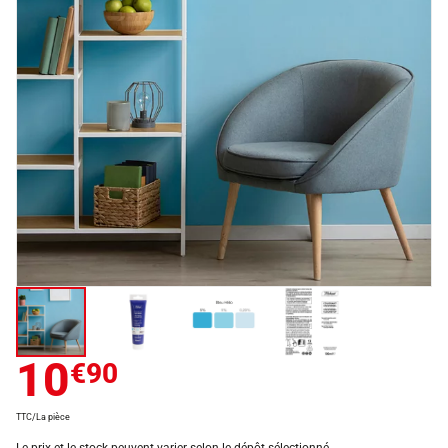
10
€90
TTC/La pièce