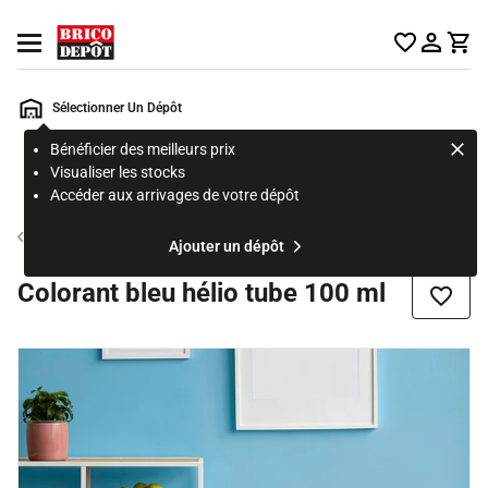
Accueil Brico Dépôt
Ouvrir le menu
Sélectionner Un Dépôt
Bénéficier des meilleurs prix
Rechercher
Visualiser les stocks
un
Accéder aux arrivages de votre dépôt
produit,
ou
Colorant
Ajouter un dépôt
une
page
Colorant bleu hélio tube 100 ml
Ajouter