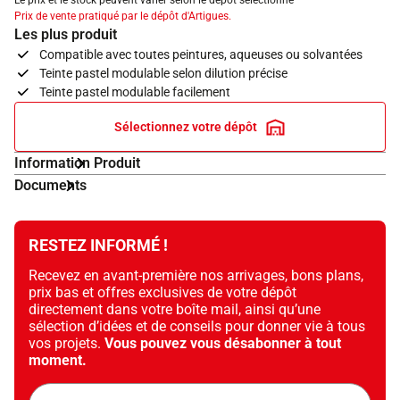
Le prix et le stock peuvent varier selon le dépôt sélectionné
Prix de vente pratiqué par le dépôt d'Artigues.
Les plus produit
Compatible avec toutes peintures, aqueuses ou solvantées
Teinte pastel modulable selon dilution précise
Teinte pastel modulable facilement
Sélectionnez votre dépôt
Information Produit
Documents
RESTEZ INFORMÉ !
Recevez en avant-première nos arrivages, bons plans,
prix bas et offres exclusives de votre dépôt
directement dans votre boîte mail, ainsi qu’une
sélection d’idées et de conseils pour donner vie à tous
vos projets.
Vous pouvez vous désabonner à tout
moment.
Adresse