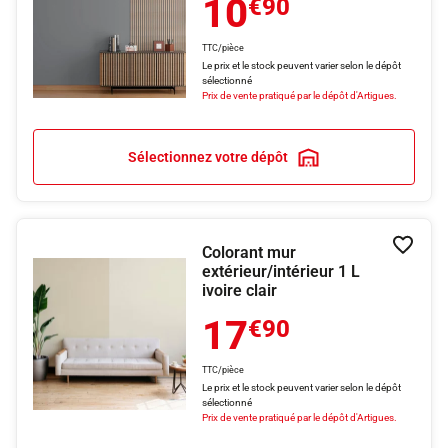
10
€90
TTC/pièce
Le prix et le stock peuvent varier selon le dépôt
sélectionné
Prix de vente pratiqué par le dépôt d'Artigues.
Sélectionnez votre dépôt
Colorant mur
Ajouter
extérieur/intérieur 1 L
ivoire clair
17
€90
TTC/pièce
Le prix et le stock peuvent varier selon le dépôt
sélectionné
Prix de vente pratiqué par le dépôt d'Artigues.