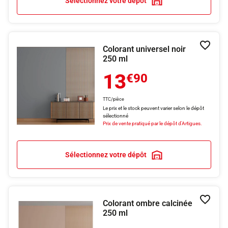
Sélectionnez votre dépôt
Colorant universel noir
Ajouter
250 ml
13
€90
TTC/pièce
Le prix et le stock peuvent varier selon le dépôt
sélectionné
Prix de vente pratiqué par le dépôt d'Artigues.
Sélectionnez votre dépôt
Colorant ombre calcinée
Ajouter
250 ml