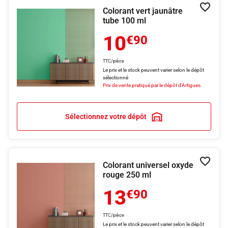
Colorant vert jaunâtre
Ajouter
tube 100 ml
10
€90
TTC/pièce
Le prix et le stock peuvent varier selon le dépôt
sélectionné
Prix de vente pratiqué par le dépôt d'Artigues.
Sélectionnez votre dépôt
Colorant universel oxyde
Ajouter
rouge 250 ml
13
€90
TTC/pièce
Le prix et le stock peuvent varier selon le dépôt