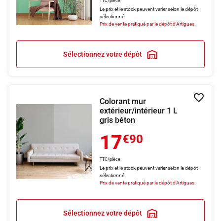
TTC/pièce
Le prix et le stock peuvent varier selon le dépôt
sélectionné
Prix de vente pratiqué par le dépôt d'Artigues.
Sélectionnez votre dépôt
Colorant mur
Ajouter
extérieur/intérieur 1 L
gris béton
17
€90
TTC/pièce
Le prix et le stock peuvent varier selon le dépôt
sélectionné
Prix de vente pratiqué par le dépôt d'Artigues.
Sélectionnez votre dépôt