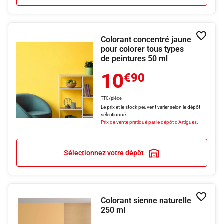
Colorant concentré jaune
Ajouter
pour colorer tous types
de peintures 50 ml
10
€90
TTC/pièce
Le prix et le stock peuvent varier selon le dépôt
sélectionné
Prix de vente pratiqué par le dépôt d'Artigues.
Sélectionnez votre dépôt
Colorant sienne naturelle
Ajouter
250 ml