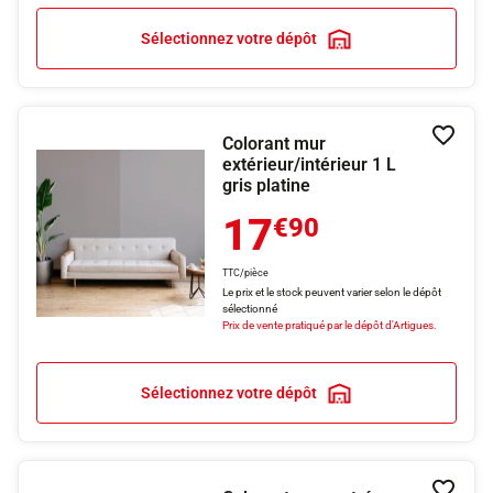
Sélectionnez votre dépôt
Colorant mur
Ajouter
extérieur/intérieur 1 L
gris platine
17
€90
TTC/pièce
Le prix et le stock peuvent varier selon le dépôt
sélectionné
Prix de vente pratiqué par le dépôt d'Artigues.
Sélectionnez votre dépôt