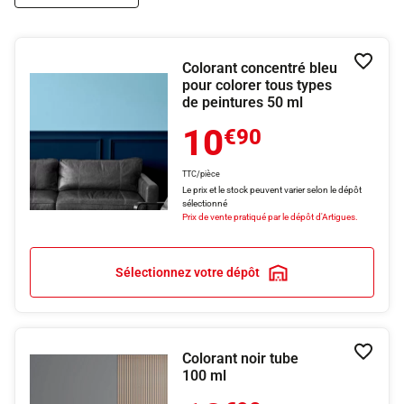
Colorant concentré bleu
Ajouter
pour colorer tous types
de peintures 50 ml
10
€90
TTC/pièce
Le prix et le stock peuvent varier selon le dépôt
sélectionné
Prix de vente pratiqué par le dépôt d'Artigues.
Sélectionnez votre dépôt
Colorant noir tube
Ajouter
100 ml