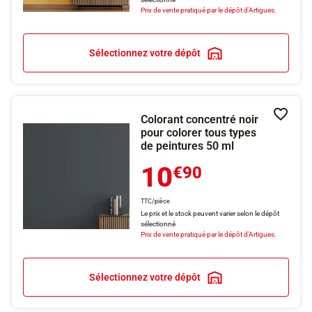
Prix de vente pratiqué par le dépôt d'Artigues.
Sélectionnez votre dépôt
Colorant concentré noir
Ajouter
pour colorer tous types
de peintures 50 ml
10
€90
TTC/pièce
Le prix et le stock peuvent varier selon le dépôt
sélectionné
Prix de vente pratiqué par le dépôt d'Artigues.
Sélectionnez votre dépôt