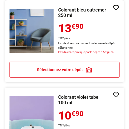
Colorant bleu outremer
Ajouter
250 ml
13
€90
TTC/pièce
Le prix et le stock peuvent varier selon le dépôt
sélectionné
Prix de vente pratiqué par le dépôt d'Artigues.
Sélectionnez votre dépôt
Colorant violet tube
Ajouter
100 ml
10
€90
TTC/pièce