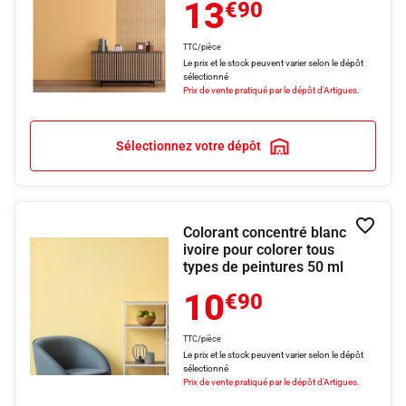
13
€90
TTC/pièce
Le prix et le stock peuvent varier selon le dépôt
sélectionné
Prix de vente pratiqué par le dépôt d'Artigues.
Sélectionnez votre dépôt
Colorant concentré blanc
Ajouter
ivoire pour colorer tous
types de peintures 50 ml
10
€90
TTC/pièce
Le prix et le stock peuvent varier selon le dépôt
sélectionné
Prix de vente pratiqué par le dépôt d'Artigues.