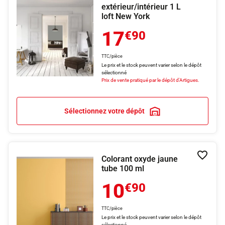
extérieur/intérieur 1 L
loft New York
17
€90
TTC/pièce
Le prix et le stock peuvent varier selon le dépôt
sélectionné
Prix de vente pratiqué par le dépôt d'Artigues.
Sélectionnez votre dépôt
Colorant oxyde jaune
Ajouter
tube 100 ml
10
€90
TTC/pièce
Le prix et le stock peuvent varier selon le dépôt
sélectionné