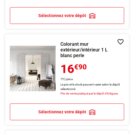
Sélectionnez votre dépôt
Colorant mur
Ajouter
extérieur/intérieur 1 L
blanc perle
16
€90
TTC/pièce
Le prix et le stock peuvent varier selon le dépôt
sélectionné
Prix de vente pratiqué par le dépôt d'Artigues.
Sélectionnez votre dépôt