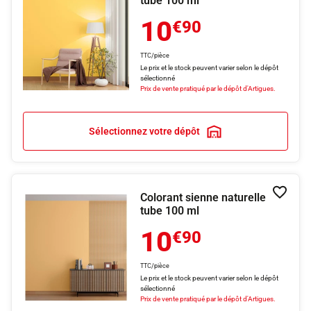
tube 100 ml
10
€90
TTC/pièce
Le prix et le stock peuvent varier selon le dépôt
sélectionné
Prix de vente pratiqué par le dépôt d'Artigues.
Sélectionnez votre dépôt
Colorant sienne naturelle
Ajouter
tube 100 ml
10
€90
TTC/pièce
Le prix et le stock peuvent varier selon le dépôt
sélectionné
Prix de vente pratiqué par le dépôt d'Artigues.