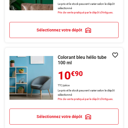
Le prix et le stock peuvent varier selon le dépôt
sélectionné
Prix de vente pratiqué par le dépôt d'Artigues.
Sélectionnez votre dépôt
Colorant bleu hélio tube
Ajouter
100 ml
10
€90
TTC/pièce
Le prix et le stock peuvent varier selon le dépôt
sélectionné
Prix de vente pratiqué par le dépôt d'Artigues.
Sélectionnez votre dépôt