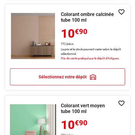
Colorant ombre calcinée
Ajouter
tube 100 ml
10
€90
TTC/pièce
Le prix et le stock peuvent varier selon le dépôt
sélectionné
Prix de vente pratiqué par le dépôt d'Artigues.
Sélectionnez votre dépôt
Colorant vert moyen
Ajouter
tube 100 ml
10
€90