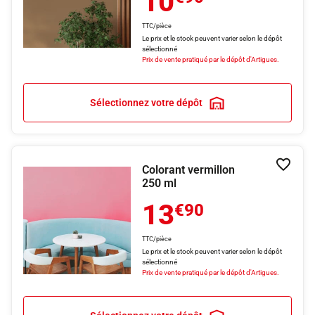
10
TTC/pièce
Le prix et le stock peuvent varier selon le dépôt
sélectionné
Prix de vente pratiqué par le dépôt d'Artigues.
Sélectionnez votre dépôt
Colorant vermillon
Ajouter
250 ml
13
€90
TTC/pièce
Le prix et le stock peuvent varier selon le dépôt
sélectionné
Prix de vente pratiqué par le dépôt d'Artigues.