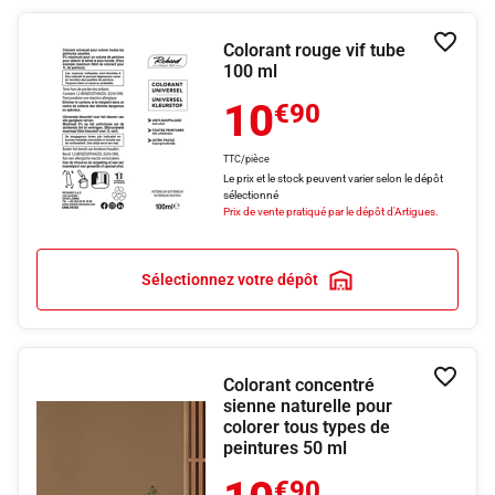
Colorant rouge vif tube
Ajouter
100 ml
10
€90
TTC/pièce
Le prix et le stock peuvent varier selon le dépôt
sélectionné
Prix de vente pratiqué par le dépôt d'Artigues.
Sélectionnez votre dépôt
Colorant concentré
Ajouter
sienne naturelle pour
colorer tous types de
peintures 50 ml
€90