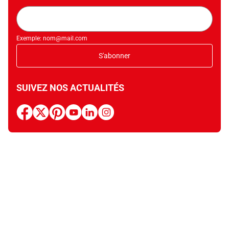
Adresse
mail
Exemple: nom@mail.com
S'abonner
SUIVEZ NOS ACTUALITÉS
facebook
x
pinterest
youtube
linkedin
instagram