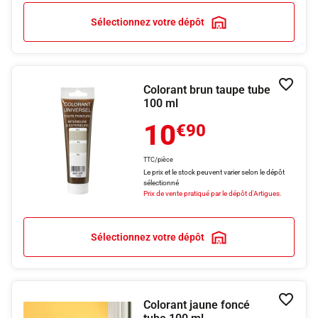
Sélectionnez votre dépôt
Colorant brun taupe tube
Ajouter
100 ml
10
€90
TTC/pièce
Le prix et le stock peuvent varier selon le dépôt
sélectionné
Prix de vente pratiqué par le dépôt d'Artigues.
Sélectionnez votre dépôt
Colorant jaune foncé
Ajouter