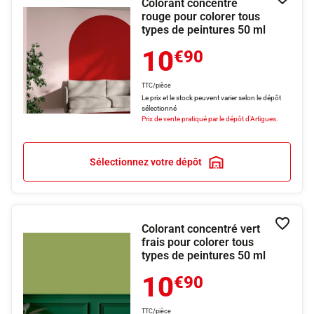
Colorant concentré
Ajouter
rouge pour colorer tous
types de peintures 50 ml
10
€90
TTC/pièce
Le prix et le stock peuvent varier selon le dépôt
sélectionné
Prix de vente pratiqué par le dépôt d'Artigues.
Sélectionnez votre dépôt
Colorant concentré vert
Ajouter
frais pour colorer tous
types de peintures 50 ml
10
€90
TTC/pièce