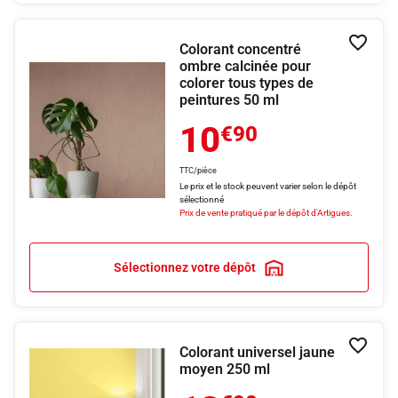
Colorant concentré
Ajouter
ombre calcinée pour
colorer tous types de
peintures 50 ml
10
€90
TTC/pièce
Le prix et le stock peuvent varier selon le dépôt
sélectionné
Prix de vente pratiqué par le dépôt d'Artigues.
Sélectionnez votre dépôt
Colorant universel jaune
Ajouter
moyen 250 ml