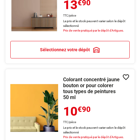
13
€90
TTC/pièce
Le prix et le stock peuvent varier selon le dépôt
sélectionné
Prix de vente pratiqué par le dépôt d'Artigues.
Sélectionnez votre dépôt
Colorant concentré jaune
Ajouter
bouton or pour colorer
tous types de peintures
50 ml
10
€90
TTC/pièce
Le prix et le stock peuvent varier selon le dépôt
sélectionné
Prix de vente pratiqué par le dépôt d'Artigues.