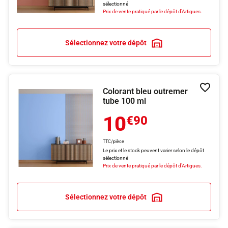
sélectionné
Prix de vente pratiqué par le dépôt d'Artigues.
Sélectionnez votre dépôt
Colorant bleu outremer
Ajouter
tube 100 ml
10
€90
TTC/pièce
Le prix et le stock peuvent varier selon le dépôt
sélectionné
Prix de vente pratiqué par le dépôt d'Artigues.
Sélectionnez votre dépôt