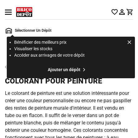
Accueil Brico Dépôt
Ouvrir le menu
Sélectionner Un Dépôt
Bénéficier des meilleurs prix
Rechercher
Visualiser les stocks
un
Accéder aux arrivages de votre dépôt
produit,
ou
Peinture intérieure et préparation des murs
Ajouter un dépôt
une
page
COLORANT POUR PEINTURE
Le colorant de peinture est une solution intéressante pour
créer une couleur personnalisée ou encore ne pas gaspiller
des restes de peinture murale d'intérieur. Il est vendu en
tube ou en flacon. Il suffit de le verser dans un pot de
peinture blanche, puis de mélanger le contenu jusqu'à
obtenir une couleur homogène. Ces colorants concentrés
fonctionnent avec tous les types de peintures : à eau,