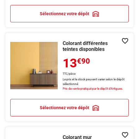
Sélectionnez votre dépôt
Colorant différentes
Ajouter
teintes disponibles
13
€90
TTC/pièce
Le prix et le stock peuvent varier selon le dépôt
sélectionné
Prix de vente pratiqué par le dépôt d'Artigues.
Sélectionnez votre dépôt
Colorant mur
Ajouter