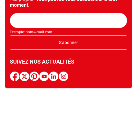
moment.
Adresse
mail
Exemple: nom@mail.com
S'abonner
SUIVEZ NOS ACTUALITÉS
facebook
x
pinterest
youtube
linkedin
instagram