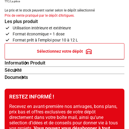
TTC/La pièce
Le prix et le stock peuvent varier selon le dépôt sélectionné
Prix de vente pratiqué par le dépôt d'Artigues.
Les plus produit
Utilisation intérieure et extérieure
Format économique = 1 dose
Format prêt à l’emploi pour 10 à 12 L
Sélectionnez votre dépôt
Information Produit
Sécurité
Documents
RESTEZ INFORMÉ !
Recevez en avant-première nos arrivages, bons plans,
prix bas et offres exclusives de votre dépôt
directement dans votre boîte mail, ainsi qu’une
sélection d’idées et de conseils pour donner vie à tous
vos projets.
Vous pouvez vous désabonner à tout