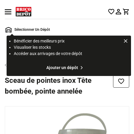
Accueil Brico Dépôt
Ouvrir le menu
Sélectionner Un Dépôt
Bénéficier des meilleurs prix
Rechercher
Visualiser les stocks
un
Accéder aux arrivages de votre dépôt
produit,
ou
Accessoire de bardage
Ajouter un dépôt
une
page
Sceau de pointes inox Tête
Ajouter
bombée, pointe annelée