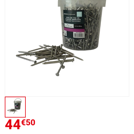
44
€50