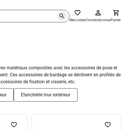
Mes Listes
Connectez-vous
Panier
utres matériaux composites avec les accessoires de pose et
iment. Ces accessoires de bardage se déclinent en profilés de
cessoires de fixation et visserie, etc.
ieur
Etanchéité mur extérieur
Ajouter à la liste de souhaits
Ajouter à la