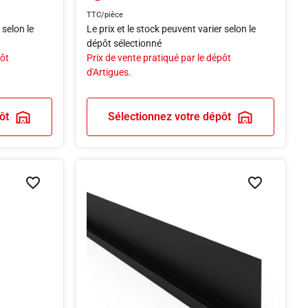
TTC/pièce
 selon le
Le prix et le stock peuvent varier selon le
dépôt sélectionné
pôt
Prix de vente pratiqué par le dépôt
d'Artigues.
ôt
Sélectionnez votre dépôt
Ajouter à la liste de souhaits
Ajouter à la