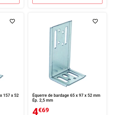
Ajouter à la liste de souhaits
Ajouter à la
x 157 x 52
Équerre de bardage 65 x 97 x 52 mm
Ép. 2,5 mm
4
€69