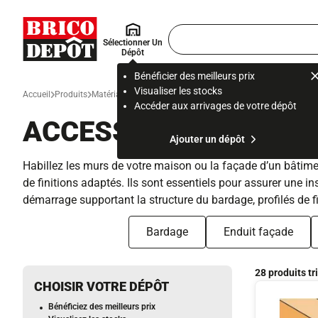
Accueil Brico Dépôt
Rechercher
Sélectionner Un
un
Dépôt
produit,
ou
Bénéficier des meilleurs prix
une
Visualiser les stocks
Accueil
Produits
Matériau et gros œuvre
Toiture et façade
Façade et barda
page
Accéder aux arrivages de votre dépôt
ACCESSOIRES BARDA
Ajouter un dépôt
Habillez les murs de votre maison ou la façade d’un bâtime
de finitions adaptés. Ils sont essentiels pour assurer une i
démarrage supportant la structure du bardage, profilés de fin
Bardage
Enduit façade
28 produits tr
CHOISIR VOTRE DÉPÔT
Bénéficiez des meilleurs prix