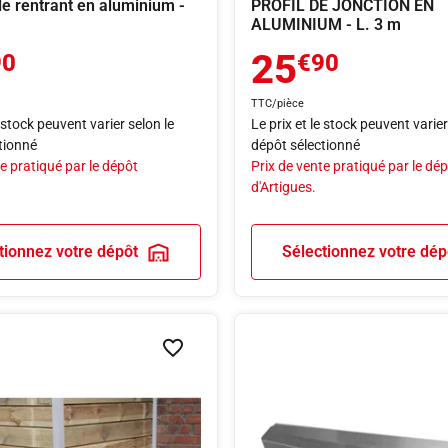
le rentrant en aluminium -
PROFIL DE JONCTION EN
ALUMINIUM - L. 3 m
25
90
€90
TTC/pièce
e stock peuvent varier selon le
Le prix et le stock peuvent varier
tionné
dépôt sélectionné
e pratiqué par le dépôt
Prix de vente pratiqué par le dé
d'Artigues.
tionnez votre dépôt
Sélectionnez votre dép
Ajouter à la liste de souhaits