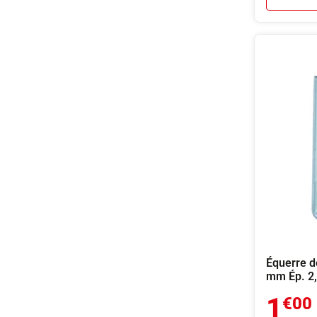
Équerre d
mm Ép. 2
1
€00