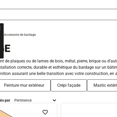
ge
Accessoire de bardage
GE
nt de plaques ou de lames de bois, métal, pierre, brique ou d’a
nstallation correcte, durable et esthétique du bardage sur un bât
ition assurant une belle transition avec votre construction, en ac
Peinture mur extérieur
Crépi façade
Mastic extér
iés par
Ajouter à la liste de souhaits