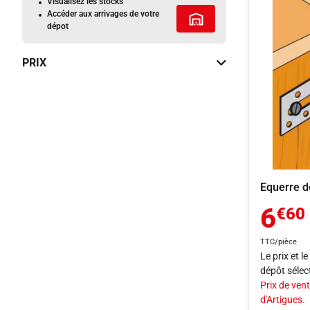
Visualisez les stocks
Accéder aux arrivages de votre
Tous les services
dépot
PRIX
Equerre d
6
€60
TTC/pièce
Le prix et l
dépôt sélec
Prix de vent
d'Artigues.