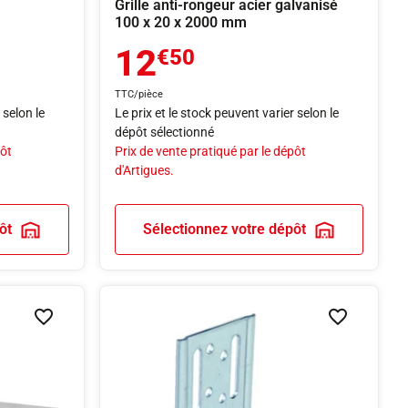
Grille anti-rongeur acier galvanisé
100 x 20 x 2000 mm
12
€50
TTC/pièce
 selon le
Le prix et le stock peuvent varier selon le
dépôt sélectionné
pôt
Prix de vente pratiqué par le dépôt
d'Artigues.
ôt
Sélectionnez votre dépôt
Ajouter à la liste de souhaits
Ajouter à la