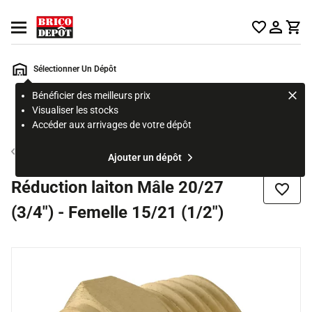
Accueil Brico Dépôt
Ouvrir le menu
Sélectionner Un Dépôt
Bénéficier des meilleurs prix
Rechercher
Visualiser les stocks
un
Accéder aux arrivages de votre dépôt
produit,
ou
Raccord laiton
Ajouter un dépôt
une
page
Réduction laiton Mâle 20/27
Ajouter
(3/4") - Femelle 15/21 (1/2")