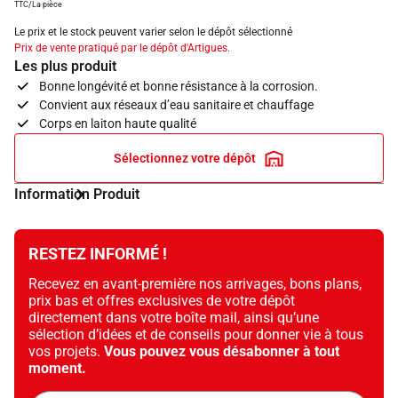
TTC/La pièce
Le prix et le stock peuvent varier selon le dépôt sélectionné
Prix de vente pratiqué par le dépôt d'Artigues.
Les plus produit
Bonne longévité et bonne résistance à la corrosion.
Convient aux réseaux d’eau sanitaire et chauffage
Corps en laiton haute qualité
Sélectionnez votre dépôt
Information Produit
RESTEZ INFORMÉ !
Recevez en avant-première nos arrivages, bons plans,
prix bas et offres exclusives de votre dépôt
directement dans votre boîte mail, ainsi qu’une
sélection d’idées et de conseils pour donner vie à tous
vos projets.
Vous pouvez vous désabonner à tout
moment.