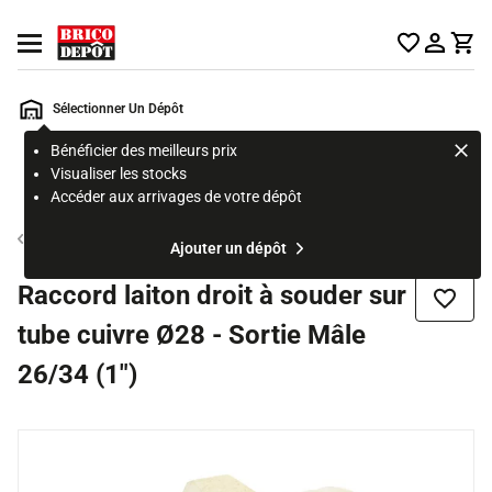
Accueil Brico Dépôt
Ouvrir le menu
Sélectionner Un Dépôt
Bénéficier des meilleurs prix
Rechercher
Visualiser les stocks
un
Accéder aux arrivages de votre dépôt
produit,
ou
Raccord laiton
Ajouter un dépôt
une
page
Raccord laiton droit à souder sur
Ajouter
tube cuivre Ø28 - Sortie Mâle
26/34 (1")