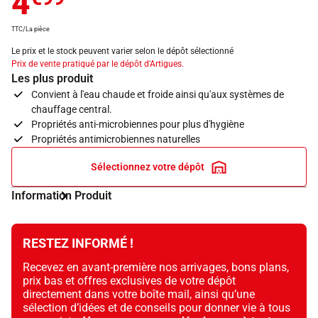
4
TTC/La pièce
Le prix et le stock peuvent varier selon le dépôt sélectionné
Prix de vente pratiqué par le dépôt d'Artigues.
Les plus produit
Convient à l'eau chaude et froide ainsi qu'aux systèmes de
chauffage central.
Propriétés anti-microbiennes pour plus d'hygiène
Propriétés antimicrobiennes naturelles
Sélectionnez votre dépôt
Information Produit
RESTEZ INFORMÉ !
Recevez en avant-première nos arrivages, bons plans,
prix bas et offres exclusives de votre dépôt
directement dans votre boîte mail, ainsi qu’une
sélection d’idées et de conseils pour donner vie à tous