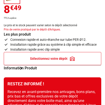
8
€49
TTC/La pièce
Le prix et le stock peuvent varier selon le dépôt sélectionné
Prix de vente pratiqué par le dépôt d'Artigues.
Les plus produit
Connexion rapide et auto-étanche sur tube PER Ø12.
Installation rapide grâce au système à clip simple et efficace
Installation rapide avec clip simple
Sélectionnez votre dépôt
Information Produit
RESTEZ INFORMÉ !
Recevez en avant-première nos arrivages, bons plans,
prix bas et offres exclusives de votre dépôt
directement dans votre boîte mail, ainsi qu’une