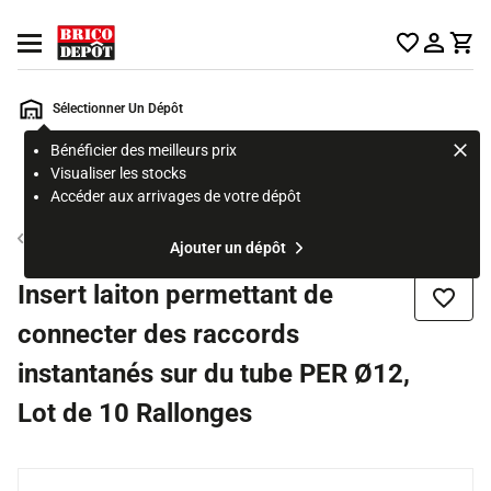
Accueil Brico Dépôt
Ouvrir le menu
Sélectionner Un Dépôt
Bénéficier des meilleurs prix
Rechercher
Visualiser les stocks
un
Accéder aux arrivages de votre dépôt
produit,
ou
Raccord laiton
Ajouter un dépôt
une
page
Insert laiton permettant de
Ajouter
connecter des raccords
instantanés sur du tube PER Ø12,
Lot de 10 Rallonges