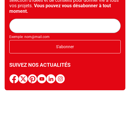
sélection d’idées et de conseils pour donner vie à tous
vos projets.
Vous pouvez vous désabonner à tout
moment.
Adresse
mail
Exemple: nom@mail.com
S'abonner
SUIVEZ NOS ACTUALITÉS
facebook
x
pinterest
youtube
linkedin
instagram