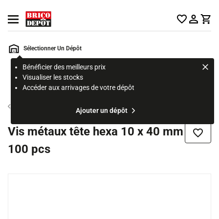
Accueil Brico Dépôt
Ouvrir le menu
Sélectionner Un Dépôt
Bénéficier des meilleurs prix
Rechercher
Visualiser les stocks
un
Accéder aux arrivages de votre dépôt
produit,
ou
Vis et tirefond
Ajouter un dépôt
une
page
Vis métaux tête hexa 10 x 40 mm
Ajouter
100 pcs