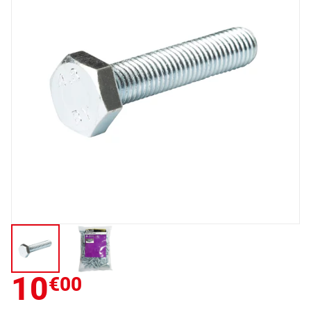
10
€00