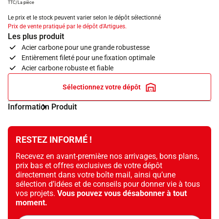
TTC/La pièce
Le prix et le stock peuvent varier selon le dépôt sélectionné
Prix de vente pratiqué par le dépôt d'Artigues.
Les plus produit
Acier carbone pour une grande robustesse
Entièrement fileté pour une fixation optimale
Acier carbone robuste et fiable
Sélectionnez votre dépôt
Information Produit
RESTEZ INFORMÉ !
Recevez en avant-première nos arrivages, bons plans,
prix bas et offres exclusives de votre dépôt
directement dans votre boîte mail, ainsi qu’une
sélection d’idées et de conseils pour donner vie à tous
vos projets.
Vous pouvez vous désabonner à tout
moment.