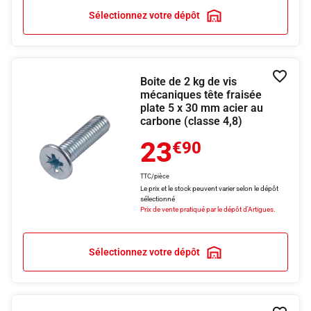
Sélectionnez votre dépôt
Boite de 2 kg de vis
Ajouter
mécaniques tête fraisée
plate 5 x 30 mm acier au
carbone (classe 4,8)
23
€90
TTC/pièce
Le prix et le stock peuvent varier selon le dépôt
sélectionné
Prix de vente pratiqué par le dépôt d'Artigues.
Sélectionnez votre dépôt