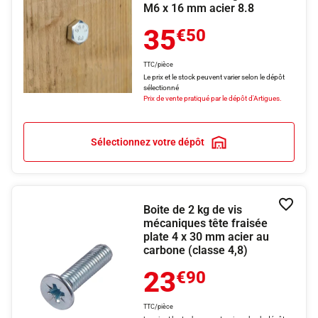
M6 x 16 mm acier 8.8
35
€50
TTC/pièce
Le prix et le stock peuvent varier selon le dépôt
sélectionné
Prix de vente pratiqué par le dépôt d'Artigues.
Sélectionnez votre dépôt
Boite de 2 kg de vis
Ajouter
mécaniques tête fraisée
plate 4 x 30 mm acier au
carbone (classe 4,8)
23
€90
TTC/pièce