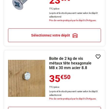
23
TTC/pièce
Le prix et le stock peuvent varier selon le dépôt
sélectionné
Prix de vente pratiqué par le dépôt d'Artigues.
Sélectionnez votre dépôt
Boite de 2 kg de vis
Ajouter
métaux tête hexagonale
M8 x 30 mm acier 8.8
35
€50
TTC/pièce
Le prix et le stock peuvent varier selon le dépôt
sélectionné
Prix de vente pratiqué par le dépôt d'Artigues.