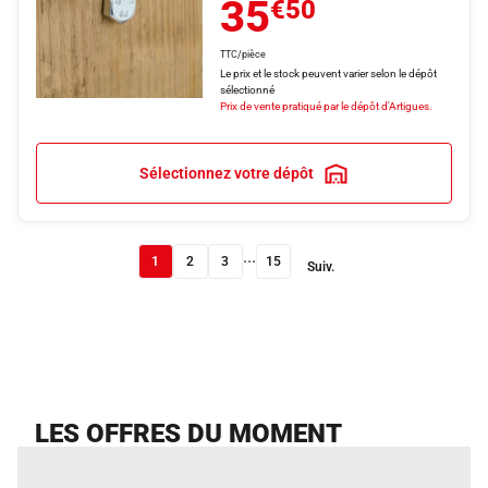
35
€50
TTC/pièce
Le prix et le stock peuvent varier selon le dépôt
sélectionné
Prix de vente pratiqué par le dépôt d'Artigues.
Sélectionnez votre dépôt
...
1
2
3
15
Suiv.
LES OFFRES DU MOMENT