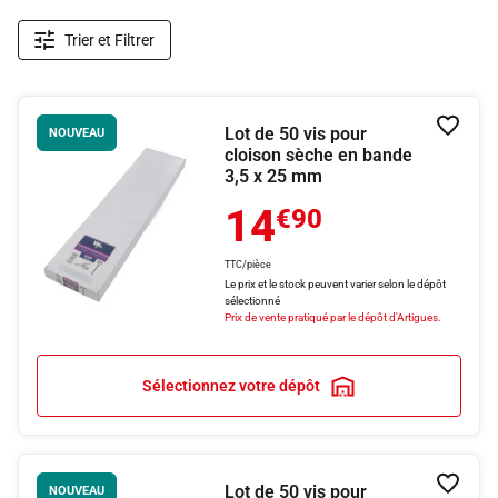
Trier et Filtrer
Lot de 50 vis pour
Ajouter
NOUVEAU
cloison sèche en bande
3,5 x 25 mm
14
€90
TTC/pièce
Le prix et le stock peuvent varier selon le dépôt
sélectionné
Prix de vente pratiqué par le dépôt d'Artigues.
Sélectionnez votre dépôt
Lot de 50 vis pour
Ajouter
NOUVEAU