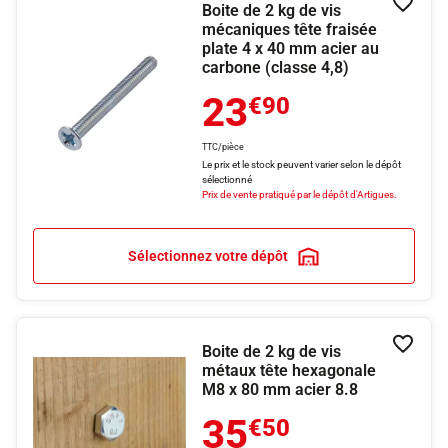
Boite de 2 kg de vis
Ajouter
mécaniques tête fraisée
plate 4 x 40 mm acier au
carbone (classe 4,8)
23
€90
TTC/pièce
Le prix et le stock peuvent varier selon le dépôt
sélectionné
Prix de vente pratiqué par le dépôt d'Artigues.
Sélectionnez votre dépôt
Boite de 2 kg de vis
Ajouter
métaux tête hexagonale
M8 x 80 mm acier 8.8
35
€50