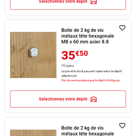
Sélectionnez votre dépôt
Boite de 2 kg de vis
Ajouter
métaux tête hexagonale
M8 x 60 mm acier 8.8
35
€50
TTC/pièce
Le prix et le stock peuvent varier selon le dépôt
sélectionné
Prix de vente pratiqué par le dépôt d'Artigues.
Sélectionnez votre dépôt
Boite de 2 kg de vis
Ajouter
métaux tête hexagonale