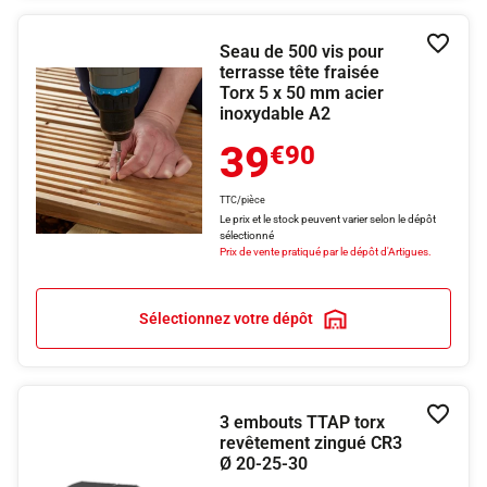
Seau de 500 vis pour
Ajouter
terrasse tête fraisée
Torx 5 x 50 mm acier
inoxydable A2
39
€90
TTC/pièce
Le prix et le stock peuvent varier selon le dépôt
sélectionné
Prix de vente pratiqué par le dépôt d'Artigues.
Sélectionnez votre dépôt
3 embouts TTAP torx
Ajouter
revêtement zingué CR3
Ø 20-25-30