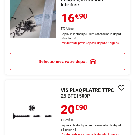
lubrifiée
16
€90
TTC/pièce
Le prix et le stock peuvent varier selon le dépôt
sélectionné
Prix de vente pratiqué par le dépôt d'Artigues.
Sélectionnez votre dépôt
VIS PLAQ PLATRE TTPC
Ajouter
25 BTE1500P
20
€90
TTC/pièce
Le prix et le stock peuvent varier selon le dépôt
sélectionné
Prix de vente pratiqué par le dépôt d'Artigues.