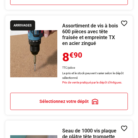
Assortiment de vis à bois
Ajouter
ARRIVAGES
600 pièces avec tête
fraisée et empreinte TX
en acier zingué
8
€90
TTC/pièce
Le prix et le stock peuvent varier selon le dépôt
sélectionné
Prix de vente pratiqué par le dépôt d'Artigues.
Sélectionnez votre dépôt
Seau de 1000 vis plaque
Ajouter
de plâtre tête trompette