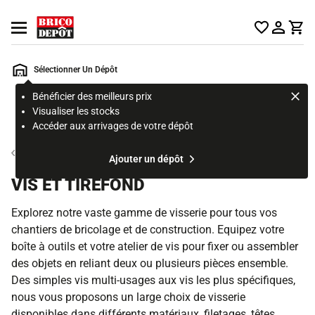
Accueil Brico Dépôt
Ouvrir le menu
Sélectionner Un Dépôt
Bénéficier des meilleurs prix
Rechercher
Visualiser les stocks
un
Accéder aux arrivages de votre dépôt
produit,
ou
Clouterie, visserie et boulonnerie
Ajouter un dépôt
une
page
VIS ET TIREFOND
Explorez notre vaste gamme de visserie pour tous vos
chantiers de bricolage et de construction. Equipez votre
boîte à outils et votre atelier de vis pour fixer ou assembler
des objets en reliant deux ou plusieurs pièces ensemble.
Des simples vis multi-usages aux vis les plus spécifiques,
nous vous proposons un large choix de visserie
disponibles dans différents matériaux, filetages, têtes,