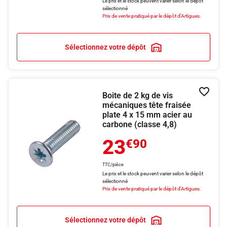
Le prix et le stock peuvent varier selon le dépôt
sélectionné
Prix de vente pratiqué par le dépôt d'Artigues.
Sélectionnez votre dépôt
Boite de 2 kg de vis
Ajouter
mécaniques tête fraisée
plate 4 x 15 mm acier au
carbone (classe 4,8)
23
€90
TTC/pièce
Le prix et le stock peuvent varier selon le dépôt
sélectionné
Prix de vente pratiqué par le dépôt d'Artigues.
Sélectionnez votre dépôt