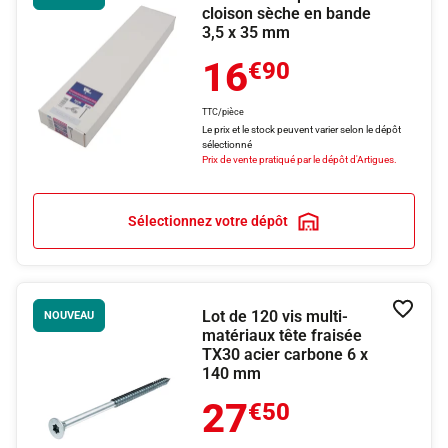
cloison sèche en bande
3,5 x 35 mm
16
€90
TTC/pièce
Le prix et le stock peuvent varier selon le dépôt
sélectionné
Prix de vente pratiqué par le dépôt d'Artigues.
Sélectionnez votre dépôt
Lot de 120 vis multi-
Ajouter
NOUVEAU
matériaux tête fraisée
TX30 acier carbone 6 x
140 mm
27
€50