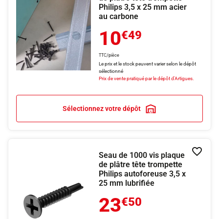
Philips 3,5 x 25 mm acier
au carbone
10
€49
TTC/pièce
Le prix et le stock peuvent varier selon le dépôt
sélectionné
Prix de vente pratiqué par le dépôt d'Artigues.
Sélectionnez votre dépôt
Seau de 1000 vis plaque
Ajouter
de plâtre tête trompette
Philips autoforeuse 3,5 x
25 mm lubrifiée
23
€50