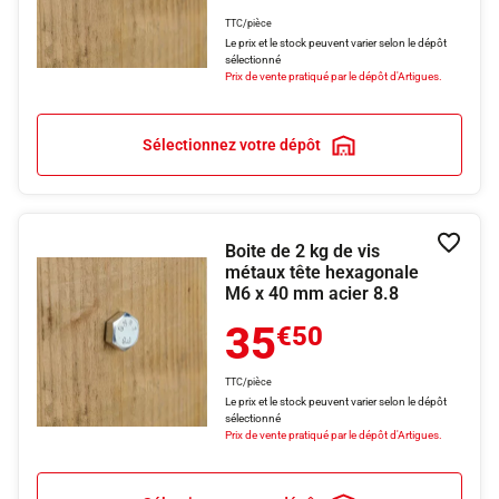
TTC/pièce
Le prix et le stock peuvent varier selon le dépôt
sélectionné
Prix de vente pratiqué par le dépôt d'Artigues.
Sélectionnez votre dépôt
Boite de 2 kg de vis
Ajouter
métaux tête hexagonale
M6 x 40 mm acier 8.8
35
€50
TTC/pièce
Le prix et le stock peuvent varier selon le dépôt
sélectionné
Prix de vente pratiqué par le dépôt d'Artigues.