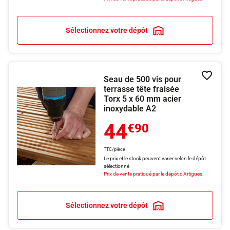
Sélectionnez votre dépôt
Seau de 500 vis pour
Ajouter
terrasse tête fraisée
Torx 5 x 60 mm acier
inoxydable A2
44
€90
TTC/pièce
Le prix et le stock peuvent varier selon le dépôt
sélectionné
Prix de vente pratiqué par le dépôt d'Artigues.
Sélectionnez votre dépôt