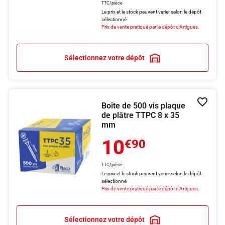
TTC/pièce
Le prix et le stock peuvent varier selon le dépôt
sélectionné
Prix de vente pratiqué par le dépôt d'Artigues.
Sélectionnez votre dépôt
Boîte de 500 vis plaque
Ajouter
de plâtre TTPC 8 x 35
mm
10
€90
TTC/pièce
Le prix et le stock peuvent varier selon le dépôt
sélectionné
Prix de vente pratiqué par le dépôt d'Artigues.
Sélectionnez votre dépôt