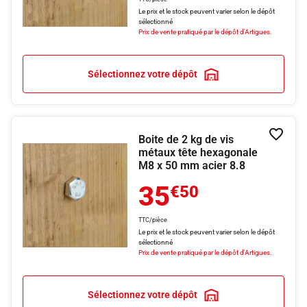
Le prix et le stock peuvent varier selon le dépôt
sélectionné
Prix de vente pratiqué par le dépôt d'Artigues.
Sélectionnez votre dépôt
Boite de 2 kg de vis
Ajouter
métaux tête hexagonale
M8 x 50 mm acier 8.8
35
€50
TTC/pièce
Le prix et le stock peuvent varier selon le dépôt
sélectionné
Prix de vente pratiqué par le dépôt d'Artigues.
Sélectionnez votre dépôt