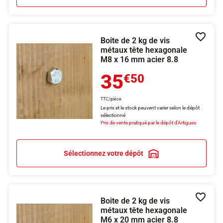
Boite de 2 kg de vis
Ajouter
métaux tête hexagonale
M8 x 16 mm acier 8.8
35
€50
TTC/pièce
Le prix et le stock peuvent varier selon le dépôt
sélectionné
Prix de vente pratiqué par le dépôt d'Artigues.
Sélectionnez votre dépôt
Boite de 2 kg de vis
Ajouter
métaux tête hexagonale
M6 x 20 mm acier 8.8