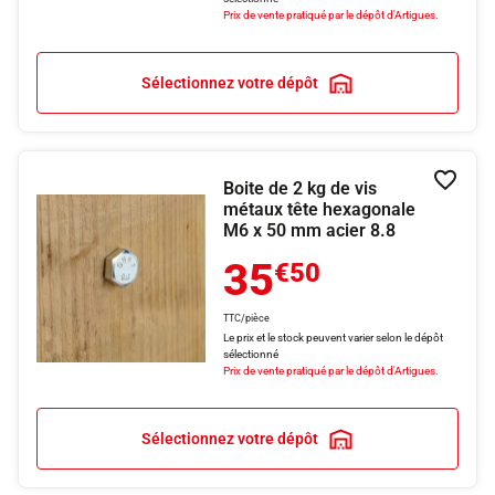
Prix de vente pratiqué par le dépôt d'Artigues.
Sélectionnez votre dépôt
Boite de 2 kg de vis
Ajouter
métaux tête hexagonale
M6 x 50 mm acier 8.8
35
€50
TTC/pièce
Le prix et le stock peuvent varier selon le dépôt
sélectionné
Prix de vente pratiqué par le dépôt d'Artigues.
Sélectionnez votre dépôt