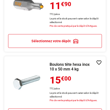
11
€90
TTC/pièce
Le prix et le stock peuvent varier selon le dépôt
sélectionné
Prix de vente pratiqué par le dépôt d'Artigues.
Sélectionnez votre dépôt
Boulons tête hexa inox
Ajouter
10 x 50 mm 4 kg
15
€00
TTC/pièce
Le prix et le stock peuvent varier selon le dépôt
sélectionné
Prix de vente pratiqué par le dépôt d'Artigues.