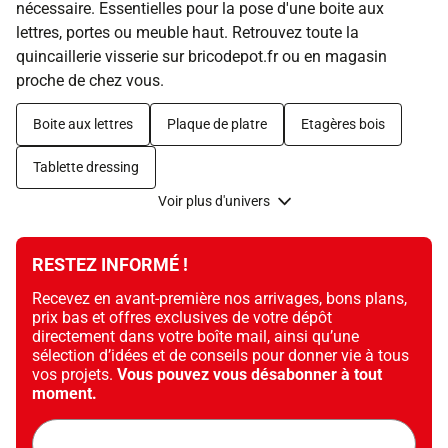
nécessaire. Essentielles pour la pose d'une boite aux
lettres, portes ou meuble haut. Retrouvez toute la
quincaillerie visserie sur bricodepot.fr ou en magasin
proche de chez vous.
Boite aux lettres
Plaque de platre
Etagères bois
Tablette dressing
Voir plus d'univers
RESTEZ INFORMÉ !
Recevez en avant-première nos arrivages, bons plans,
prix bas et offres exclusives de votre dépôt
directement dans votre boîte mail, ainsi qu’une
sélection d’idées et de conseils pour donner vie à tous
vos projets.
Vous pouvez vous désabonner à tout
moment.
Adresse