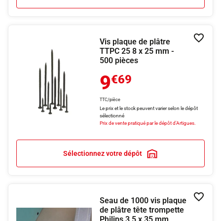
Vis plaque de plâtre
Ajouter
TTPC 25 8 x 25 mm -
500 pièces
9
€69
TTC/pièce
Le prix et le stock peuvent varier selon le dépôt
sélectionné
Prix de vente pratiqué par le dépôt d'Artigues.
Sélectionnez votre dépôt
Seau de 1000 vis plaque
Ajouter
de plâtre tête trompette
Philips 3,5 x 35 mm