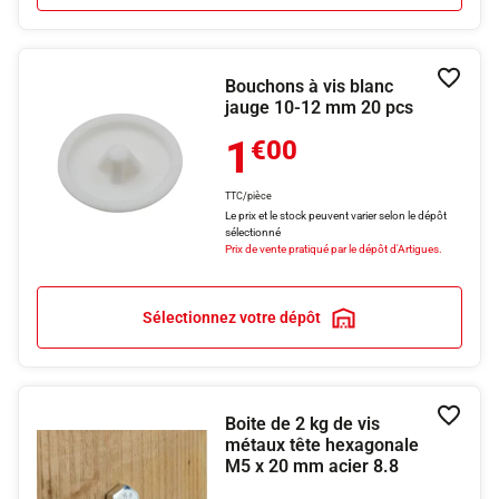
Bouchons à vis blanc
Ajouter
jauge 10-12 mm 20 pcs
1
€00
TTC/pièce
Le prix et le stock peuvent varier selon le dépôt
sélectionné
Prix de vente pratiqué par le dépôt d'Artigues.
Sélectionnez votre dépôt
Boite de 2 kg de vis
Ajouter
métaux tête hexagonale
M5 x 20 mm acier 8.8