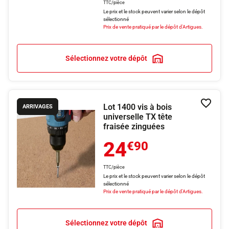
TTC/pièce
Le prix et le stock peuvent varier selon le dépôt
sélectionné
Prix de vente pratiqué par le dépôt d'Artigues.
Sélectionnez votre dépôt
Lot 1400 vis à bois
Ajouter
ARRIVAGES
universelle TX tête
fraisée zinguées
24
€90
TTC/pièce
Le prix et le stock peuvent varier selon le dépôt
sélectionné
Prix de vente pratiqué par le dépôt d'Artigues.
Sélectionnez votre dépôt