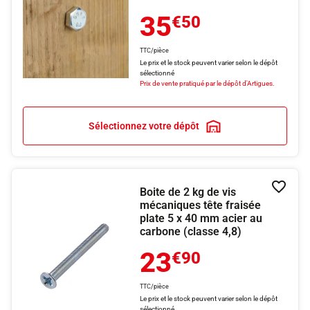
35
€50
TTC/pièce
Le prix et le stock peuvent varier selon le dépôt
sélectionné
Prix de vente pratiqué par le dépôt d'Artigues.
Sélectionnez votre dépôt
Boite de 2 kg de vis
Ajouter
mécaniques tête fraisée
plate 5 x 40 mm acier au
carbone (classe 4,8)
23
€90
TTC/pièce
Le prix et le stock peuvent varier selon le dépôt
sélectionné