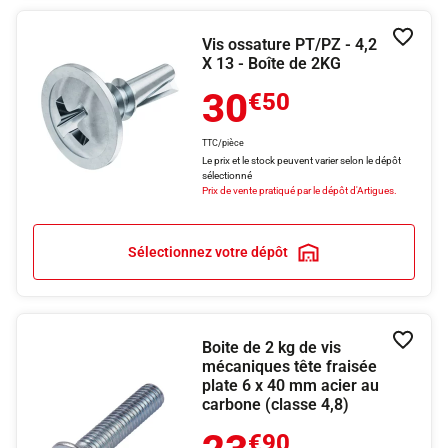
Vis ossature PT/PZ - 4,2
Ajouter
X 13 - Boîte de 2KG
30
€50
TTC/pièce
Le prix et le stock peuvent varier selon le dépôt
sélectionné
Prix de vente pratiqué par le dépôt d'Artigues.
Sélectionnez votre dépôt
Boite de 2 kg de vis
Ajouter
mécaniques tête fraisée
plate 6 x 40 mm acier au
carbone (classe 4,8)
€90