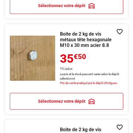
Sélectionnez votre dépôt
Boite de 2 kg de vis
Ajouter
métaux tête hexagonale
M10 x 30 mm acier 8.8
35
€50
TTC/pièce
Le prix et le stock peuvent varier selon le dépôt
sélectionné
Prix de vente pratiqué par le dépôt d'Artigues.
Sélectionnez votre dépôt
Boite de 2 kg de vis
Ajouter