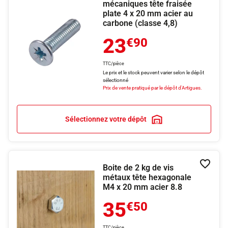
mécaniques tête fraisée
plate 4 x 20 mm acier au
carbone (classe 4,8)
23
€90
TTC/pièce
Le prix et le stock peuvent varier selon le dépôt
sélectionné
Prix de vente pratiqué par le dépôt d'Artigues.
Sélectionnez votre dépôt
Boite de 2 kg de vis
Ajouter
métaux tête hexagonale
M4 x 20 mm acier 8.8
35
€50
TTC/pièce