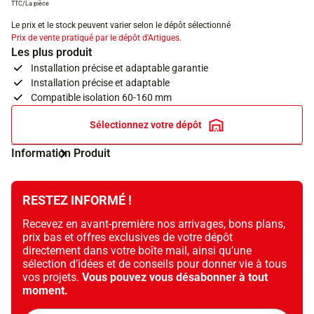
TTC/La pièce
Le prix et le stock peuvent varier selon le dépôt sélectionné
Prix de vente pratiqué par le dépôt d'Artigues.
Les plus produit
Installation précise et adaptable garantie
Installation précise et adaptable
Compatible isolation 60-160 mm
Sélectionnez votre dépôt
Information Produit
RESTEZ INFORMÉ !
Recevez en avant-première nos arrivages, bons plans,
prix bas et offres exclusives de votre dépôt
directement dans votre boîte mail, ainsi qu’une
sélection d’idées et de conseils pour donner vie à tous
vos projets.
Vous pouvez vous désabonner à tout
moment.