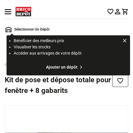
Accueil Brico Dépôt
Ouvrir le menu
Sélectionner Un Dépôt
Bénéficier des meilleurs prix
Rechercher
Visualiser les stocks
un
Accéder aux arrivages de votre dépôt
produit,
ou
Fixation fenêtre
Ajouter un dépôt
une
page
Kit de pose et dépose totale pour
Ajouter
fenêtre + 8 gabarits