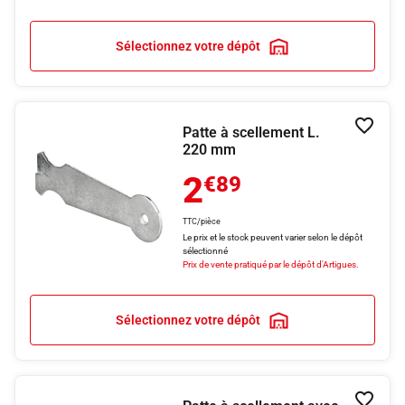
Sélectionnez votre dépôt
Patte à scellement L.
Ajouter
220 mm
2
€89
TTC/pièce
Le prix et le stock peuvent varier selon le dépôt
sélectionné
Prix de vente pratiqué par le dépôt d'Artigues.
Sélectionnez votre dépôt