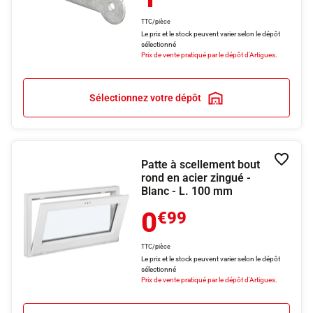
TTC/pièce
Le prix et le stock peuvent varier selon le dépôt
sélectionné
Prix de vente pratiqué par le dépôt d'Artigues.
Sélectionnez votre dépôt
Patte à scellement bout
Ajouter
rond en acier zingué -
Blanc - L. 100 mm
0
€99
TTC/pièce
Le prix et le stock peuvent varier selon le dépôt
sélectionné
Prix de vente pratiqué par le dépôt d'Artigues.