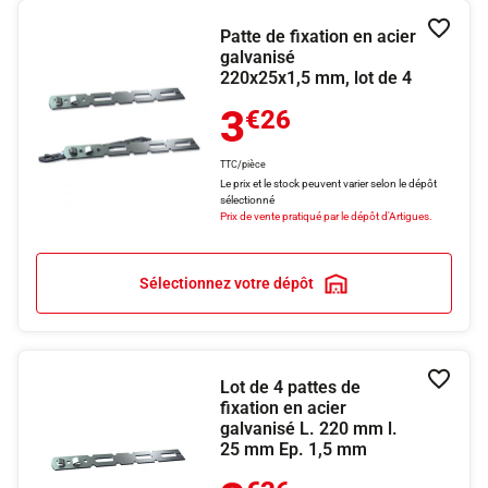
Patte de fixation en acier
Ajouter
galvanisé
220x25x1,5 mm, lot de 4
3
€26
TTC/pièce
Le prix et le stock peuvent varier selon le dépôt
sélectionné
Prix de vente pratiqué par le dépôt d'Artigues.
Sélectionnez votre dépôt
Lot de 4 pattes de
Ajouter
fixation en acier
galvanisé L. 220 mm l.
25 mm Ep. 1,5 mm