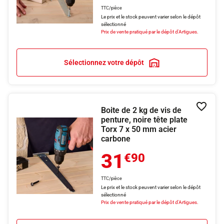
TTC/pièce
Le prix et le stock peuvent varier selon le dépôt
sélectionné
Prix de vente pratiqué par le dépôt d'Artigues.
Sélectionnez votre dépôt
Boite de 2 kg de vis de
Ajouter
penture, noire tête plate
Torx 7 x 50 mm acier
carbone
31
€90
TTC/pièce
Le prix et le stock peuvent varier selon le dépôt
sélectionné
Prix de vente pratiqué par le dépôt d'Artigues.