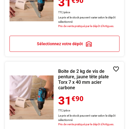
31
€90
TTC/pièce
Le prix et le stock peuvent varier selon le dépôt
sélectionné
Prix de vente pratiqué par le dépôt d'Artigues.
Sélectionnez votre dépôt
Boite de 2 kg de vis de
Ajouter
penture, jaune tête plate
Torx 7 x 40 mm acier
carbone
31
€90
TTC/pièce
Le prix et le stock peuvent varier selon le dépôt
sélectionné
Prix de vente pratiqué par le dépôt d'Artigues.