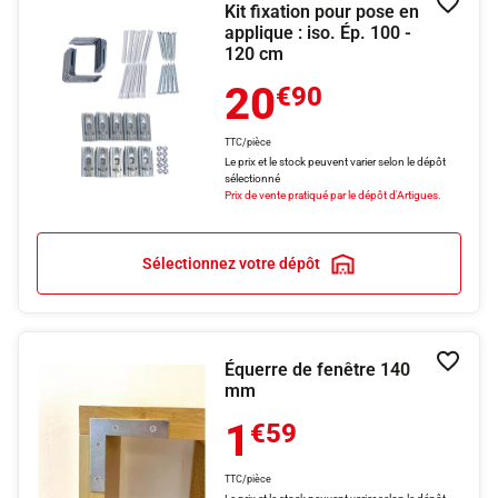
Kit fixation pour pose en
Ajouter
applique : iso. Ép. 100 -
120 cm
20
€90
TTC/pièce
Le prix et le stock peuvent varier selon le dépôt
sélectionné
Prix de vente pratiqué par le dépôt d'Artigues.
Sélectionnez votre dépôt
Équerre de fenêtre 140
Ajouter
mm
1
€59
TTC/pièce