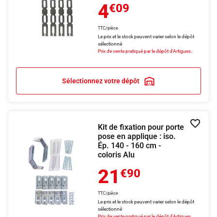
4
€09
TTC/pièce
Le prix et le stock peuvent varier selon le dépôt
sélectionné
Prix de vente pratiqué par le dépôt d'Artigues.
Sélectionnez votre dépôt
Kit de fixation pour porte
Ajouter
pose en applique : iso.
Ép. 140 - 160 cm -
coloris Alu
21
€90
TTC/pièce
Le prix et le stock peuvent varier selon le dépôt
sélectionné
Prix de vente pratiqué par le dépôt d'Artigues.