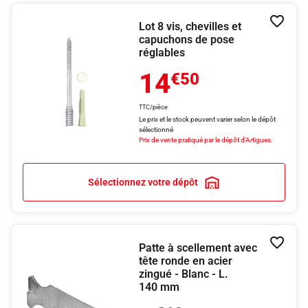
Lot 8 vis, chevilles et
Ajouter
capuchons de pose
réglables
14
€50
TTC/pièce
Le prix et le stock peuvent varier selon le dépôt
sélectionné
Prix de vente pratiqué par le dépôt d'Artigues.
Sélectionnez votre dépôt
Patte à scellement avec
Ajouter
tête ronde en acier
zingué - Blanc - L.
140 mm