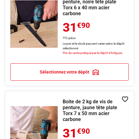
penture, noire tête plate
Torx 6 x 40 mm acier
carbone
31
€90
TTC/pièce
Le prix et le stock peuvent varier selon le dépôt
sélectionné
Prix de vente pratiqué par le dépôt d'Artigues.
Sélectionnez votre dépôt
Boite de 2 kg de vis de
Ajouter
penture, jaune tête plate
Torx 7 x 50 mm acier
carbone
31
€90