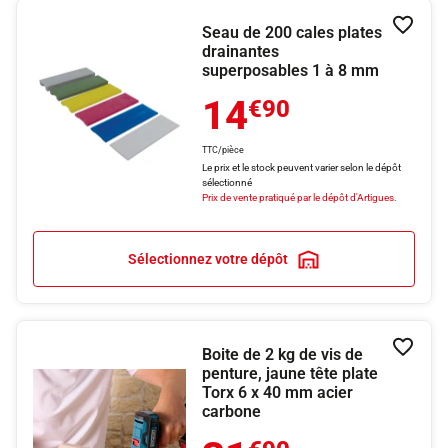
Seau de 200 cales plates
Ajouter
drainantes
superposables 1 à 8 mm
14
€90
TTC/pièce
Le prix et le stock peuvent varier selon le dépôt
sélectionné
Prix de vente pratiqué par le dépôt d'Artigues.
Sélectionnez votre dépôt
Boite de 2 kg de vis de
Ajouter
penture, jaune tête plate
Torx 6 x 40 mm acier
carbone