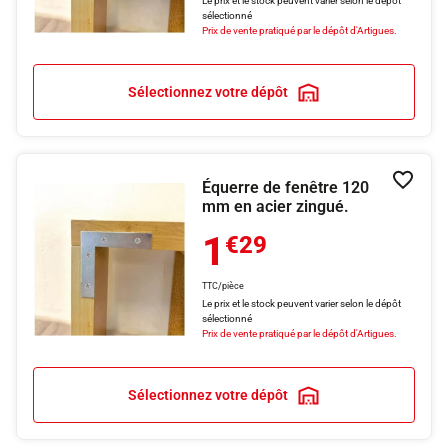
Le prix et le stock peuvent varier selon le dépôt
sélectionné
Prix de vente pratiqué par le dépôt d'Artigues.
Sélectionnez votre dépôt
Équerre de fenêtre 120
Ajouter
mm en acier zingué.
1
€29
TTC/pièce
Le prix et le stock peuvent varier selon le dépôt
sélectionné
Prix de vente pratiqué par le dépôt d'Artigues.
Sélectionnez votre dépôt