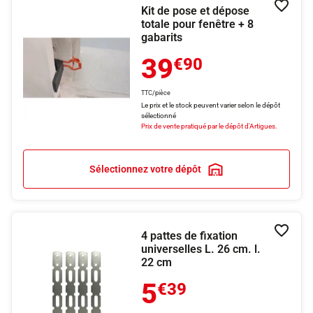
Kit de pose et dépose
Ajouter
totale pour fenêtre + 8
gabarits
39
€90
TTC/pièce
Le prix et le stock peuvent varier selon le dépôt
sélectionné
Prix de vente pratiqué par le dépôt d'Artigues.
Sélectionnez votre dépôt
4 pattes de fixation
Ajouter
universelles L. 26 cm. l.
22 cm
5
€39