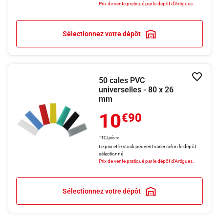
Prix de vente pratiqué par le dépôt d'Artigues.
Sélectionnez votre dépôt
50 cales PVC
Ajouter
universelles - 80 x 26
mm
10
€90
TTC/pièce
Le prix et le stock peuvent varier selon le dépôt
sélectionné
Prix de vente pratiqué par le dépôt d'Artigues.
Sélectionnez votre dépôt