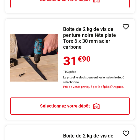
Boite de 2 kg de vis de
Ajouter
penture noire tête plate
Torx 6 x 30 mm acier
carbone
31
€90
TTC/pièce
Le prix et le stock peuvent varier selon le dépôt
sélectionné
Prix de vente pratiqué par le dépôt d'Artigues.
Sélectionnez votre dépôt
Boite de 2 kg de vis de
Ajouter