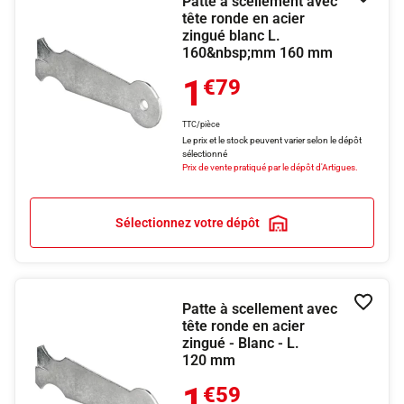
Patte à scellement avec
Ajouter
tête ronde en acier
zingué blanc L.
160&nbsp;mm 160 mm
1
€79
TTC/pièce
Le prix et le stock peuvent varier selon le dépôt
sélectionné
Prix de vente pratiqué par le dépôt d'Artigues.
Sélectionnez votre dépôt
Patte à scellement avec
Ajouter
tête ronde en acier
zingué - Blanc - L.
120 mm
1
€59