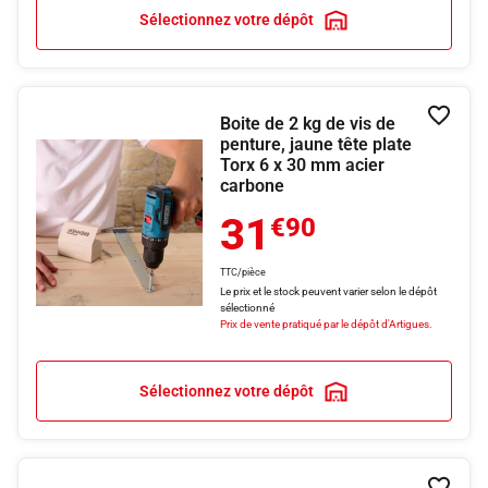
Sélectionnez votre dépôt
Boite de 2 kg de vis de
Ajouter
penture, jaune tête plate
Torx 6 x 30 mm acier
carbone
31
€90
TTC/pièce
Le prix et le stock peuvent varier selon le dépôt
sélectionné
Prix de vente pratiqué par le dépôt d'Artigues.
Sélectionnez votre dépôt