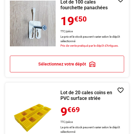
Lot de 100 cales
Ajouter
fourchette panachées
19
€50
TTC/pièce
Le prix et le stock peuvent varier selon le dépôt
sélectionné
Prix de vente pratiqué par le dépôt d'Artigues.
Sélectionnez votre dépôt
Lot de 20 cales coins en
Ajouter
PVC surface striée
9
€69
TTC/pièce
Le prix et le stock peuvent varier selon le dépôt
sélectionné