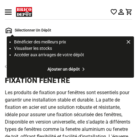
Accueil Brico Dépôt
Ouvrir le menu
Sélectionner Un Dépôt
Bénéficier des meilleurs prix
Rechercher
Visualiser les stocks
un
Accéder aux arrivages de votre dépôt
produit,
ou
Accessoire fenêtre
Ajouter un dépôt
une
page
FIXATION FENÊTRE
Les produits de fixation pour fenêtres sont essentiels pour
garantir une installation stable et durable. La patte de
fixation en acier est une solution robuste et résistante,
idéale pour assurer une fixation sécurisée des fenêtres,
Disponible en version universelle, elle s’adapte à différents
types de fenêtres comme la fenetre aluminium ou fenetre
de toit, offrant flexibilité et facilité d’installation. L'équerre