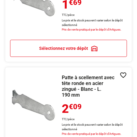
1
€69
TTC/pièce
Le prix et le stock peuvent varier selon le dépôt
sélectionné
Prix de vente pratiqué par le dépôt d'Artigues.
Sélectionnez votre dépôt
Patte à scellement avec
Ajouter
tête ronde en acier
zingué - Blanc - L.
190 mm
2
€09
TTC/pièce
Le prix et le stock peuvent varier selon le dépôt
sélectionné
Prix de vente pratiqué par le dépôt d'Artigues.