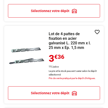
Sélectionnez votre dépôt
Lot de 4 pattes de
Ajouter
fixation en acier
galvanisé L. 220 mm x l.
25 mm x Ep. 1,5 mm
3
€36
TTC/pièce
Le prix et le stock peuvent varier selon le dépôt
sélectionné
Prix de vente pratiqué par le dépôt d'Artigues.
Sélectionnez votre dépôt