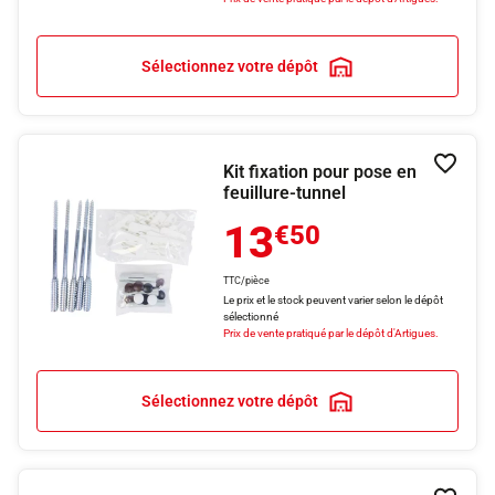
Sélectionnez votre dépôt
Kit fixation pour pose en
Ajouter
feuillure-tunnel
13
€50
TTC/pièce
Le prix et le stock peuvent varier selon le dépôt
sélectionné
Prix de vente pratiqué par le dépôt d'Artigues.
Sélectionnez votre dépôt