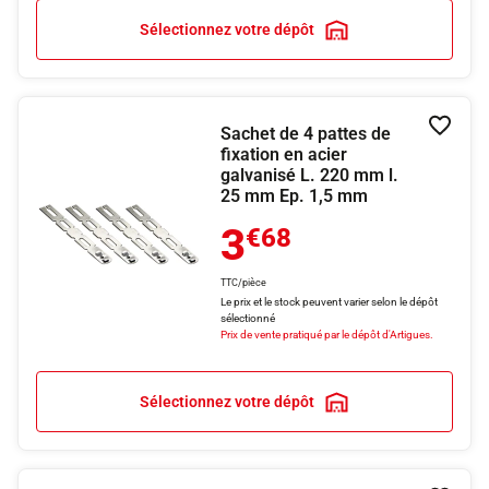
Sélectionnez votre dépôt
Sachet de 4 pattes de
Ajouter
fixation en acier
galvanisé L. 220 mm l.
25 mm Ep. 1,5 mm
3
€68
TTC/pièce
Le prix et le stock peuvent varier selon le dépôt
sélectionné
Prix de vente pratiqué par le dépôt d'Artigues.
Sélectionnez votre dépôt