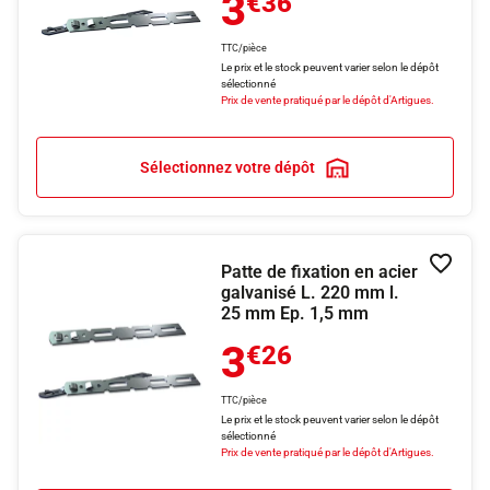
3
€36
TTC/pièce
Le prix et le stock peuvent varier selon le dépôt
sélectionné
Prix de vente pratiqué par le dépôt d'Artigues.
Sélectionnez votre dépôt
Patte de fixation en acier
Ajouter
galvanisé L. 220 mm l.
25 mm Ep. 1,5 mm
3
€26
TTC/pièce
Le prix et le stock peuvent varier selon le dépôt
sélectionné
Prix de vente pratiqué par le dépôt d'Artigues.