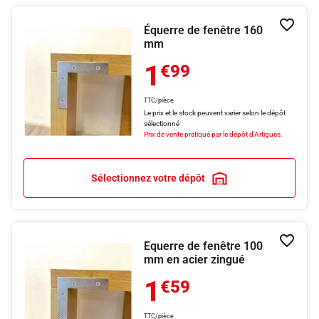
Équerre de fenêtre 160
Ajouter
mm
1
€99
TTC/pièce
Le prix et le stock peuvent varier selon le dépôt
sélectionné
Prix de vente pratiqué par le dépôt d'Artigues.
Sélectionnez votre dépôt
Equerre de fenêtre 100
Ajouter
mm en acier zingué
1
€59
TTC/pièce