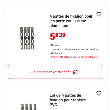
4 pattes de fixation pour
Ajouter
les porte coulissante
aluminium
5
€39
TTC/pièce
Le prix et le stock peuvent varier selon le dépôt
sélectionné
Prix de vente pratiqué par le dépôt d'Artigues.
Sélectionnez votre dépôt
Lot de 4 pattes de
Ajouter
fixation pour fenêtre
PVC