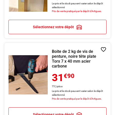
Le prix et le stock peuvent varier selon le dépôt
sélectionné
Prix de vente pratiqué par le dépôt d'Artigues.
Sélectionnez votre dépôt
Boite de 2 kg de vis de
Ajouter
penture, noire tête plate
Torx 7 x 40 mm acier
carbone
31
€90
TTC/pièce
Le prix et le stock peuvent varier selon le dépôt
sélectionné
Prix de vente pratiqué par le dépôt d'Artigues.
Sélectionnez votre dépôt