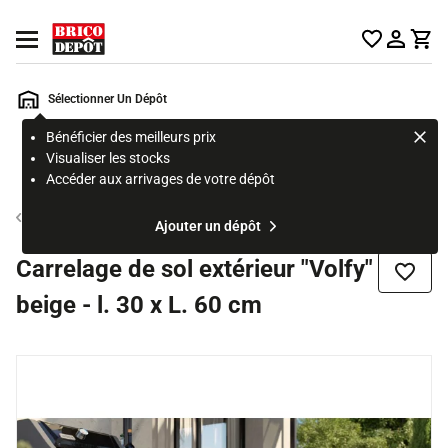
Accueil Brico Dépôt
Ouvrir le menu
Sélectionner Un Dépôt
Bénéficier des meilleurs prix
Rechercher
Visualiser les stocks
un
Accéder aux arrivages de votre dépôt
produit,
ou
Carrelage de sol intérieur
Ajouter un dépôt
une
page
Carrelage de sol extérieur "Volfy"
Ajouter
beige - l. 30 x L. 60 cm