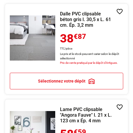
Dalle PVC clipsable
Ajouter
béton gris l. 30,5 x L. 61
cm. Ép. 3,2 mm
38
€87
TTC/pièce
Le prix et le stock peuvent varier selon le dépôt
sélectionné
Prix de vente pratiqué par le dépôt d'Artigues.
Sélectionnez votre dépôt
Lame PVC clipsable
Ajouter
"Angora Fauve" l. 21 x L.
123 cm x Ép. 4 mm
€59