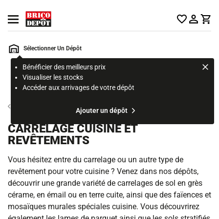
Accueil Brico Dépôt
Ouvrir le menu
Sélectionner Un Dépôt
Bénéficier des meilleurs prix
Rechercher
Visualiser les stocks
un
Accéder aux arrivages de votre dépôt
produit,
ou
Revêtement et finition cuisine
Ajouter un dépôt
une
page
CARRELAGE CUISINE ET
REVÊTEMENTS
Vous hésitez entre du carrelage ou un autre type de
revêtement pour votre cuisine ? Venez dans nos dépôts,
découvrir une grande variété de carrelages de sol en grès
cérame, en émail ou en terre cuite, ainsi que des faïences et
mosaïques murales spéciales cuisine. Vous découvrirez
également les lames de parquet ainsi que les sols stratifiés