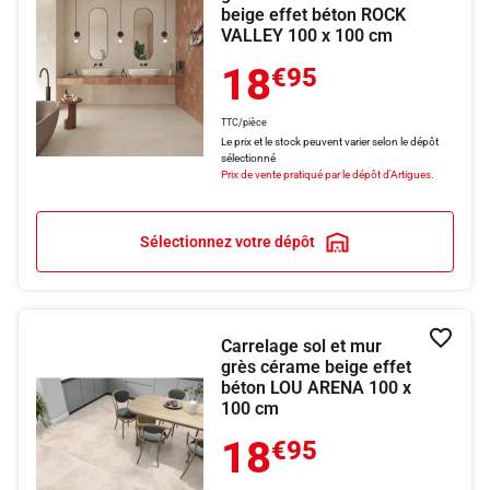
beige effet béton ROCK
VALLEY 100 x 100 cm
18
€95
TTC/pièce
Le prix et le stock peuvent varier selon le dépôt
sélectionné
Prix de vente pratiqué par le dépôt d'Artigues.
Sélectionnez votre dépôt
Carrelage sol et mur
Ajouter
grès cérame beige effet
béton LOU ARENA 100 x
100 cm
18
€95