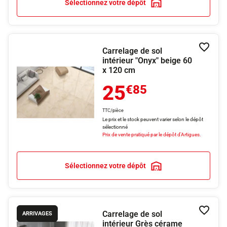
Sélectionnez votre dépôt
Carrelage de sol
Ajouter
intérieur "Onyx" beige 60
x 120 cm
25
€85
TTC/pièce
Le prix et le stock peuvent varier selon le dépôt
sélectionné
Prix de vente pratiqué par le dépôt d'Artigues.
Sélectionnez votre dépôt
Carrelage de sol
Ajouter
ARRIVAGES
intérieur Grès cérame