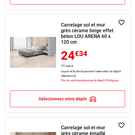
Carrelage sol et mur
Ajouter
grès cérame beige effet
béton LOU ARENA 60 x
120 cm
24
€34
TTC/pièce
Le prix et le stock peuvent varier selon le dépôt
sélectionné
Prix de vente pratiqué par le dépôt d'Artigues.
Sélectionnez votre dépôt
Carrelage sol et mur
Ajouter
grès cérame émaillé