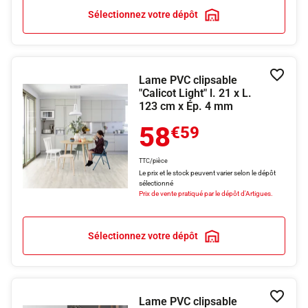
Sélectionnez votre dépôt
Lame PVC clipsable
Ajouter
"Calicot Light" l. 21 x L.
123 cm x Ép. 4 mm
58
€59
TTC/pièce
Le prix et le stock peuvent varier selon le dépôt
sélectionné
Prix de vente pratiqué par le dépôt d'Artigues.
Sélectionnez votre dépôt
Lame PVC clipsable
Ajouter