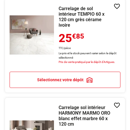
Carrelage de sol
Ajouter
intérieur TEMPIO 60 x
120 cm grès cérame
ivoire
25
€85
TTC/pièce
Le prix et le stock peuvent varier selon le dépôt
sélectionné
Prix de vente pratiqué par le dépôt d'Artigues.
Sélectionnez votre dépôt
Carrelage sol intérieur
Ajouter
HARMONY MARMO ORO
blanc effet marbre 60 x
120 cm