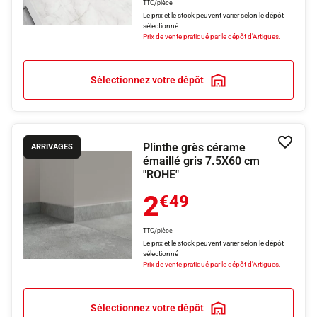
TTC/pièce
Le prix et le stock peuvent varier selon le dépôt
sélectionné
Prix de vente pratiqué par le dépôt d'Artigues.
Sélectionnez votre dépôt
Plinthe grès cérame
Ajouter
ARRIVAGES
émaillé gris 7.5X60 cm
"ROHE"
2
€49
TTC/pièce
Le prix et le stock peuvent varier selon le dépôt
sélectionné
Prix de vente pratiqué par le dépôt d'Artigues.
Sélectionnez votre dépôt