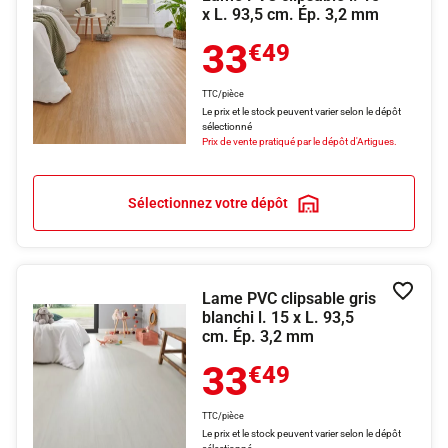
x L. 93,5 cm. Ép. 3,2 mm
33
€49
TTC/pièce
Le prix et le stock peuvent varier selon le dépôt
sélectionné
Prix de vente pratiqué par le dépôt d'Artigues.
Sélectionnez votre dépôt
Lame PVC clipsable gris
Ajouter
blanchi l. 15 x L. 93,5
cm. Ép. 3,2 mm
33
€49
TTC/pièce
Le prix et le stock peuvent varier selon le dépôt