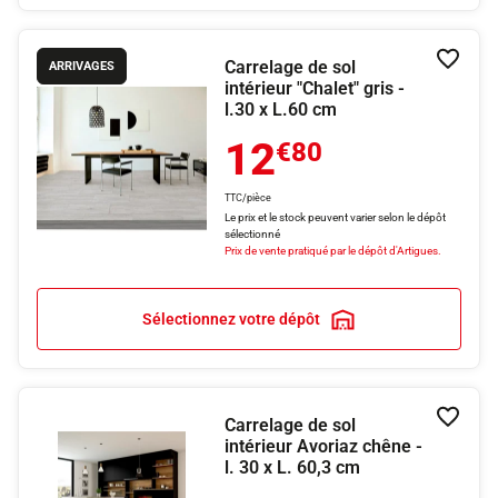
Carrelage de sol
Ajouter
ARRIVAGES
intérieur "Chalet" gris -
l.30 x L.60 cm
12
€80
TTC/pièce
Le prix et le stock peuvent varier selon le dépôt
sélectionné
Prix de vente pratiqué par le dépôt d'Artigues.
Sélectionnez votre dépôt
Carrelage de sol
Ajouter
intérieur Avoriaz chêne -
l. 30 x L. 60,3 cm