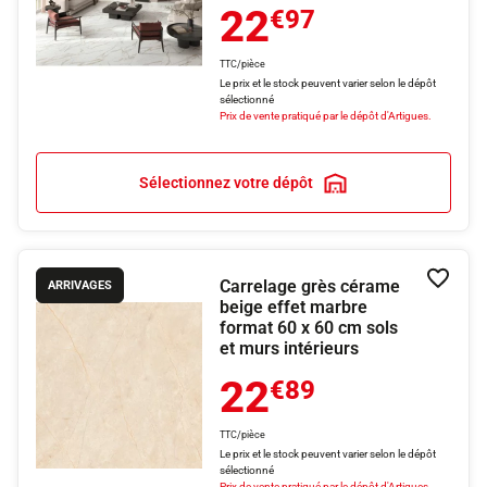
22
€97
TTC/pièce
Le prix et le stock peuvent varier selon le dépôt
sélectionné
Prix de vente pratiqué par le dépôt d'Artigues.
Sélectionnez votre dépôt
Carrelage grès cérame
Ajouter
ARRIVAGES
beige effet marbre
format 60 x 60 cm sols
et murs intérieurs
22
€89
TTC/pièce
Le prix et le stock peuvent varier selon le dépôt
sélectionné
Prix de vente pratiqué par le dépôt d'Artigues.