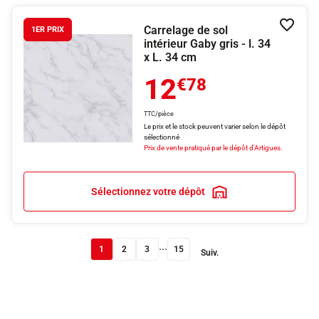
Carrelage de sol
Ajouter
1ER PRIX
intérieur Gaby gris - l. 34
x L. 34 cm
12
€78
TTC/pièce
Le prix et le stock peuvent varier selon le dépôt
sélectionné
Prix de vente pratiqué par le dépôt d'Artigues.
Sélectionnez votre dépôt
...
1
2
3
15
Suiv.