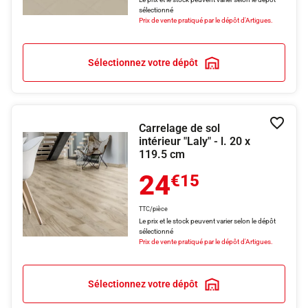
sélectionné
Prix de vente pratiqué par le dépôt d'Artigues.
Sélectionnez votre dépôt
Carrelage de sol
Ajouter
intérieur "Laly" - l. 20 x
119.5 cm
24
€15
TTC/pièce
Le prix et le stock peuvent varier selon le dépôt
sélectionné
Prix de vente pratiqué par le dépôt d'Artigues.
Sélectionnez votre dépôt