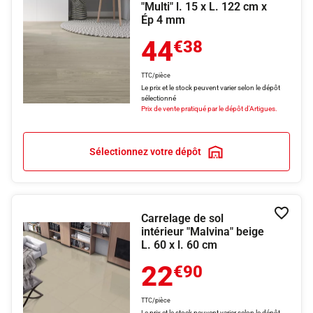
"Multi" l. 15 x L. 122 cm x
Ép 4 mm
44
€38
TTC/pièce
Le prix et le stock peuvent varier selon le dépôt
sélectionné
Prix de vente pratiqué par le dépôt d'Artigues.
Sélectionnez votre dépôt
Carrelage de sol
Ajouter
intérieur "Malvina" beige
L. 60 x l. 60 cm
22
€90
TTC/pièce
Le prix et le stock peuvent varier selon le dépôt