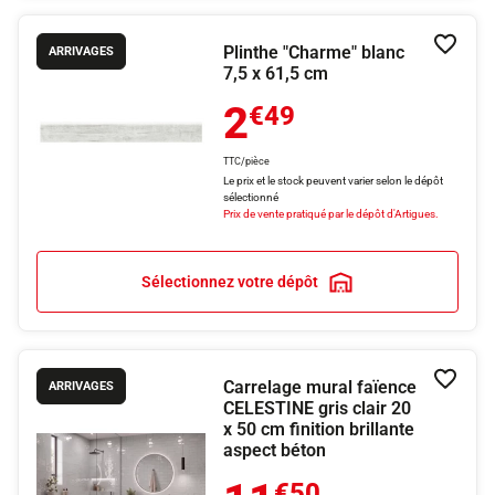
Plinthe "Charme" blanc
Ajouter
ARRIVAGES
7,5 x 61,5 cm
2
€49
TTC/pièce
Le prix et le stock peuvent varier selon le dépôt
sélectionné
Prix de vente pratiqué par le dépôt d'Artigues.
Sélectionnez votre dépôt
Carrelage mural faïence
Ajouter
ARRIVAGES
CELESTINE gris clair 20
x 50 cm finition brillante
aspect béton
€50