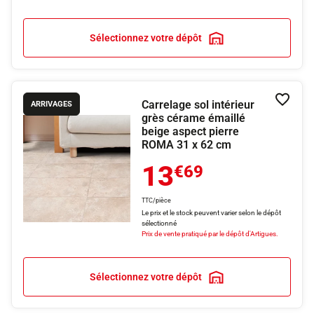
Sélectionnez votre dépôt
Carrelage sol intérieur
Ajouter
ARRIVAGES
grès cérame émaillé
beige aspect pierre
ROMA 31 x 62 cm
13
€69
TTC/pièce
Le prix et le stock peuvent varier selon le dépôt
sélectionné
Prix de vente pratiqué par le dépôt d'Artigues.
Sélectionnez votre dépôt