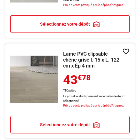
sélectionné
Prix de vente pratiqué par le dépôt d'Artigues.
Sélectionnez votre dépôt
Lame PVC clipsable
Ajouter
chêne grisé l. 15 x L. 122
cm x Ép 4 mm
43
€78
TTC/pièce
Le prix et le stock peuvent varier selon le dépôt
sélectionné
Prix de vente pratiqué par le dépôt d'Artigues.
Sélectionnez votre dépôt