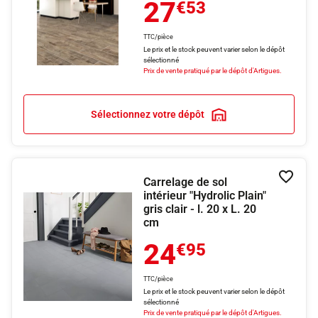
27
€53
TTC/pièce
Le prix et le stock peuvent varier selon le dépôt
sélectionné
Prix de vente pratiqué par le dépôt d'Artigues.
Sélectionnez votre dépôt
Carrelage de sol
Ajouter
intérieur "Hydrolic Plain"
gris clair - l. 20 x L. 20
cm
24
€95
TTC/pièce
Le prix et le stock peuvent varier selon le dépôt
sélectionné
Prix de vente pratiqué par le dépôt d'Artigues.