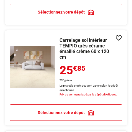
Sélectionnez votre dépôt
Carrelage sol intérieur
Ajouter
TEMPIO grès cérame
émaillé crème 60 x 120
cm
25
€85
TTC/pièce
Le prix et le stock peuvent varier selon le dépôt
sélectionné
Prix de vente pratiqué par le dépôt d'Artigues.
Sélectionnez votre dépôt