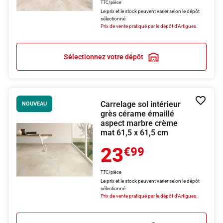
TTC/pièce
Le prix et le stock peuvent varier selon le dépôt
sélectionné
Prix de vente pratiqué par le dépôt d'Artigues.
Sélectionnez votre dépôt
Carrelage sol intérieur
Ajouter
NOUVEAU
grès cérame émaillé
aspect marbre crème
mat 61,5 x 61,5 cm
23
€99
TTC/pièce
Le prix et le stock peuvent varier selon le dépôt
sélectionné
Prix de vente pratiqué par le dépôt d'Artigues.