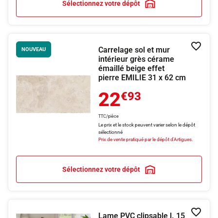
Sélectionnez votre dépôt
Carrelage sol et mur
Ajouter
NOUVEAU
intérieur grès cérame
émaillé beige effet
pierre EMILIE 31 x 62 cm
22
€93
TTC/pièce
Le prix et le stock peuvent varier selon le dépôt
sélectionné
Prix de vente pratiqué par le dépôt d'Artigues.
Sélectionnez votre dépôt
Lame PVC clipsable l. 15
Ajouter