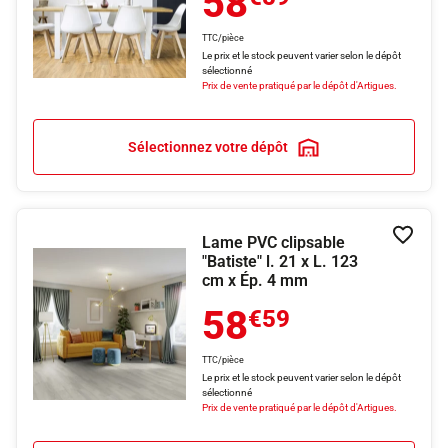
58
TTC/pièce
Le prix et le stock peuvent varier selon le dépôt
sélectionné
Prix de vente pratiqué par le dépôt d'Artigues.
Sélectionnez votre dépôt
Lame PVC clipsable
Ajouter
"Batiste" l. 21 x L. 123
cm x Ép. 4 mm
58
€59
TTC/pièce
Le prix et le stock peuvent varier selon le dépôt
sélectionné
Prix de vente pratiqué par le dépôt d'Artigues.