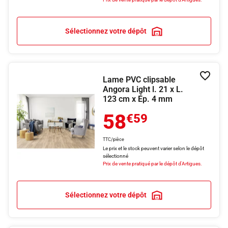
Sélectionnez votre dépôt
Lame PVC clipsable
Ajouter
Angora Light l. 21 x L.
123 cm x Ép. 4 mm
58
€59
TTC/pièce
Le prix et le stock peuvent varier selon le dépôt
sélectionné
Prix de vente pratiqué par le dépôt d'Artigues.
Sélectionnez votre dépôt