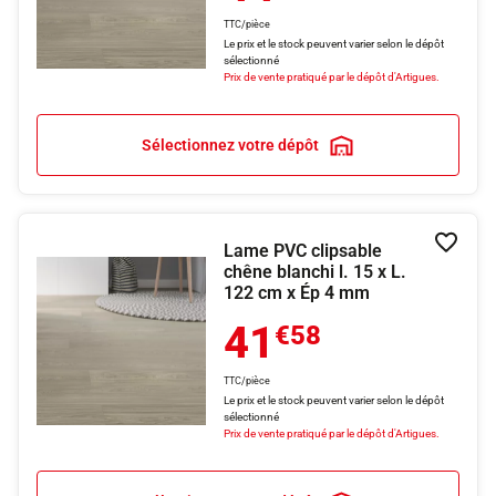
TTC/pièce
Le prix et le stock peuvent varier selon le dépôt
sélectionné
Prix de vente pratiqué par le dépôt d'Artigues.
Sélectionnez votre dépôt
Lame PVC clipsable
Ajouter
chêne blanchi l. 15 x L.
122 cm x Ép 4 mm
41
€58
TTC/pièce
Le prix et le stock peuvent varier selon le dépôt
sélectionné
Prix de vente pratiqué par le dépôt d'Artigues.