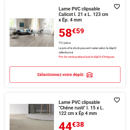
Lame PVC clipsable
Ajouter
Calicot l. 21 x L. 123 cm
x Ép. 4 mm
58
€59
TTC/pièce
Le prix et le stock peuvent varier selon le dépôt
sélectionné
Prix de vente pratiqué par le dépôt d'Artigues.
Sélectionnez votre dépôt
Lame PVC clipsable
Ajouter
"Chêne rusti" l. 15 x L.
122 cm x Ép 4 mm
44
€38