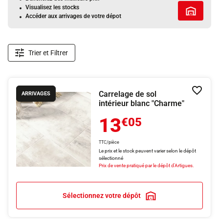
Visualisez les stocks
Tous les 
Accéder aux arrivages de votre dépot
Trier et Filtrer
Carrelage de sol
Ajouter
ARRIVAGES
intérieur blanc "Charme"
13
€05
TTC/pièce
Le prix et le stock peuvent varier selon le dépôt
sélectionné
Prix de vente pratiqué par le dépôt d'Artigues.
Sélectionnez votre dépôt