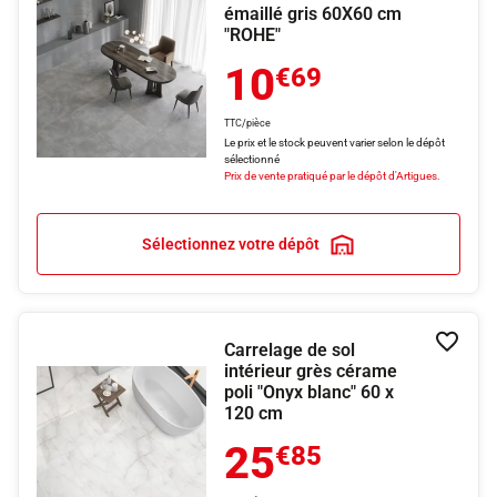
émaillé gris 60X60 cm
"ROHE"
10
€69
TTC/pièce
Le prix et le stock peuvent varier selon le dépôt
sélectionné
Prix de vente pratiqué par le dépôt d'Artigues.
Sélectionnez votre dépôt
Carrelage de sol
Ajouter
intérieur grès cérame
poli "Onyx blanc" 60 x
120 cm
25
€85