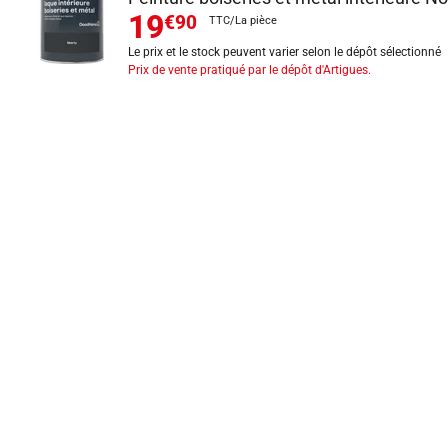
19
€90
TTC/La pièce
Le prix et le stock peuvent varier selon le dépôt sélectionné
Prix de vente pratiqué par le dépôt d'Artigues.
INFORMATIONS LÉGALES
Mentions légales
CGV
Exercer mon droit de rétractation
CGU carte client
Conditions des offres
Politique de protection des données
Politique cookies
Gérer mes préférences de cookies
Newsletter : se désinscrire
Formulaire d'exercice de droits
Indice de réparabilité
Déclarations de performance