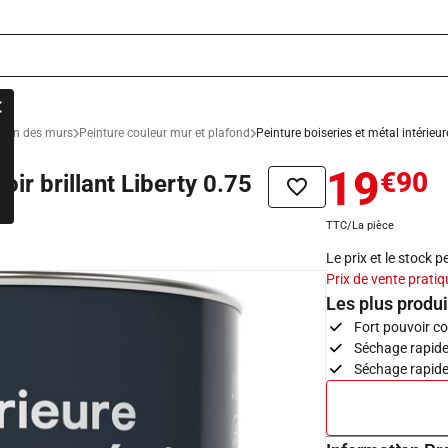
ation des murs
Peinture couleur mur et plafond
Peinture boiseries et métal intérieure
19
€90
oir brillant Liberty 0.75
Ajouter à la liste de sou
TTC/La pièce
Le prix et le stock 
Prix de vente pratiq
Les plus produi
Fort pouvoir c
Séchage rapide 
Séchage rapide