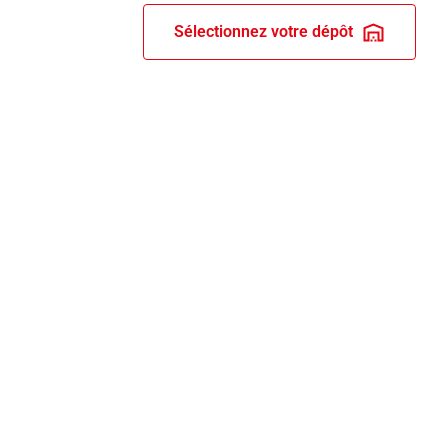
Sélectionnez votre dépôt
RIX ET RECOMPENSES
ERVICES BRICO DEPÔT
s dépôts
rte client