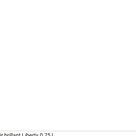
r brillant Liberty 0.75 L