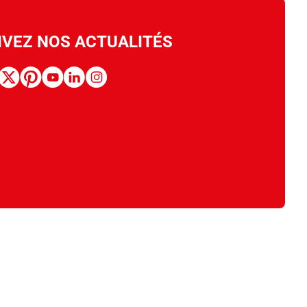
IVEZ NOS ACTUALITÉS
book
x
pinterest
youtube
linkedin
instagram