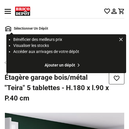
Accueil Brico Dépôt
Ouvrir le menu
Sélectionner Un Dépôt
Bénéficier des meilleurs prix
Rechercher
Visualiser les stocks
un
Accéder aux arrivages de votre dépôt
produit,
ou
Etagère résine, bois et métal
Ajouter un dépôt
une
page
Étagère garage bois/métal
Ajouter
"Teira" 5 tablettes - H.180 x l.90 x
P.40 cm