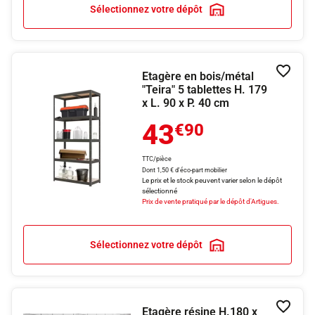
Sélectionnez votre dépôt
Etagère en bois/métal
Ajouter
"Teira" 5 tablettes H. 179
x L. 90 x P. 40 cm
43
€90
TTC/pièce
Dont 1,50 € d'éco-part mobilier
Le prix et le stock peuvent varier selon le dépôt
sélectionné
Prix de vente pratiqué par le dépôt d'Artigues.
Sélectionnez votre dépôt
Etagère résine H.180 x
Ajouter