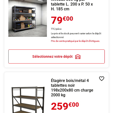
tablette L. 200 x P. 50 x
H. 185 cm
79
€00
TTC/pièce
Le prix et le stock peuvent varier selon le dépôt
sélectionné
Prix de vente pratiqué par le dépôt d'Artigues.
Sélectionnez votre dépôt
Étagère bois/métal 4
Ajouter
tablettes noir
198x200x80 cm charge
2000 kg
259
€00