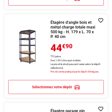
Étagère d'angle bois et
Ajouter
métal charge totale maxi
500 kg - H. 179 x L. 70 x
P. 40 cm
44
€90
TTC/pièce
Dont 1,50 € d'éco-part mobilier
Le prix et le stock peuvent varier selon le dépôt
sélectionné
Prix de vente pratiqué par le dépôt d'Artigues.
Sélectionnez votre dépôt
Étagère garage pin
Ajouter