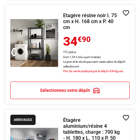
Etagère résine noir l. 75
Ajouter
cm x H. 168 cm x P. 40
cm
34
€90
TTC/pièce
Dont 1,54 € d'éco-part mobilier
Le prix et le stock peuvent varier selon le dépôt
sélectionné
Prix de vente pratiqué par le dépôt d'Artigues.
Sélectionnez votre dépôt
Étagère
Ajouter
ARRIVAGES
aluminium/résine 4
tablettes, charge : 700 kg
- H. 180 x L. 110 x P. 50