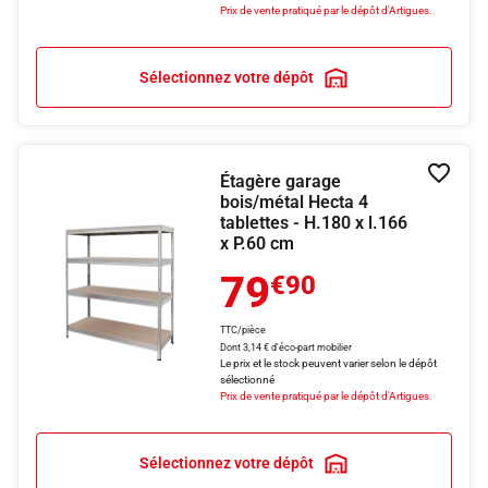
Prix de vente pratiqué par le dépôt d'Artigues.
Sélectionnez votre dépôt
Étagère garage
Ajouter
bois/métal Hecta 4
tablettes - H.180 x l.166
x P.60 cm
79
€90
TTC/pièce
Dont 3,14 € d'éco-part mobilier
Le prix et le stock peuvent varier selon le dépôt
sélectionné
Prix de vente pratiqué par le dépôt d'Artigues.
Sélectionnez votre dépôt