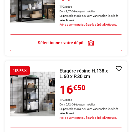
TTC/pièce
Dont 3,07 € d'éco-part mobilier
Le prix et le stock peuvent varier selon le dépôt
sélectionné
Prix de vente pratiqué par le dépôt d'Artigues.
Sélectionnez votre dépôt
Etagère résine H.138 x
Ajouter
1ER PRIX
L.60 x P.30 cm
16
€50
TTC/pièce
Dont 0,72 € d'éco-part mobilier
Le prix et le stock peuvent varier selon le dépôt
sélectionné
Prix de vente pratiqué par le dépôt d'Artigues.