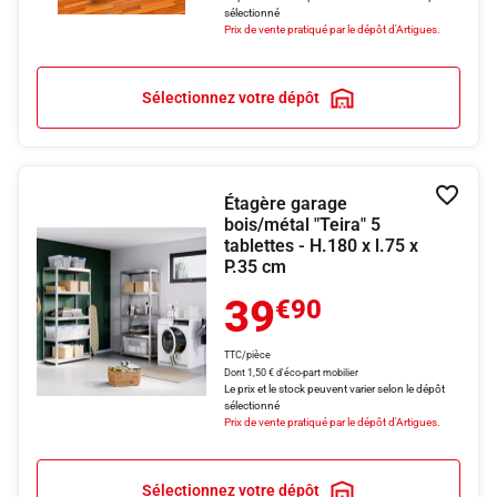
sélectionné
Prix de vente pratiqué par le dépôt d'Artigues.
Sélectionnez votre dépôt
Étagère garage
Ajouter
bois/métal "Teira" 5
tablettes - H.180 x l.75 x
P.35 cm
39
€90
TTC/pièce
Dont 1,50 € d'éco-part mobilier
Le prix et le stock peuvent varier selon le dépôt
sélectionné
Prix de vente pratiqué par le dépôt d'Artigues.
Sélectionnez votre dépôt