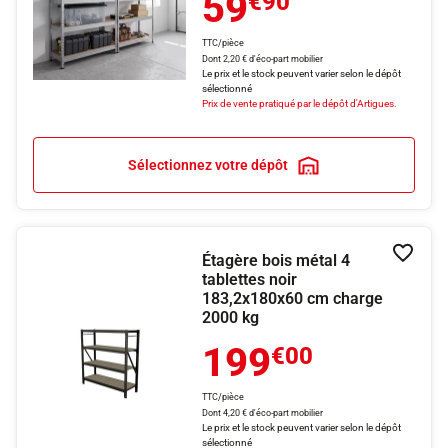
59
€90
TTC/pièce
Dont 2,20 € d'éco-part mobilier
Le prix et le stock peuvent varier selon le dépôt
sélectionné
Prix de vente pratiqué par le dépôt d'Artigues.
Sélectionnez votre dépôt
Étagère bois métal 4
Ajouter
tablettes noir
183,2x180x60 cm charge
2000 kg
199
€00
TTC/pièce
Dont 4,20 € d'éco-part mobilier
Le prix et le stock peuvent varier selon le dépôt
sélectionné