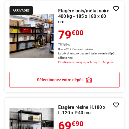
Etagère bois/métal noire
Ajouter
ARRIVAGES
400 kg - 185 x 180 x 60
cm
79
€00
TTC/pièce
Dont 4,20 € d'éco-part mobilier
Le prix et le stock peuvent varier selon le dépôt
sélectionné
Prix de vente pratiqué par le dépôt d'Artigues.
Sélectionnez votre dépôt
Etagère résine H.180 x
Ajouter
L.120 x P.40 cm
69
€90