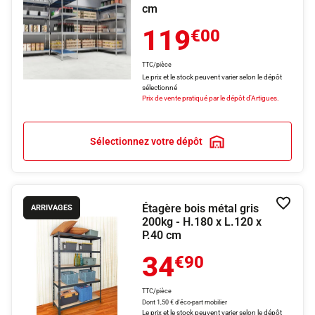
cm
119
€00
TTC/pièce
Le prix et le stock peuvent varier selon le dépôt
sélectionné
Prix de vente pratiqué par le dépôt d'Artigues.
Sélectionnez votre dépôt
Étagère bois métal gris
Ajouter
ARRIVAGES
200kg - H.180 x L.120 x
P.40 cm
34
€90
TTC/pièce
Dont 1,50 € d'éco-part mobilier
Le prix et le stock peuvent varier selon le dépôt