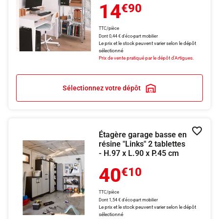
14
€90
TTC/pièce
Dont 0,44 € d'éco-part mobilier
Le prix et le stock peuvent varier selon le dépôt
sélectionné
Prix de vente pratiqué par le dépôt d'Artigues.
Sélectionnez votre dépôt
Étagère garage basse en
Ajouter
résine "Links" 2 tablettes
- H.97 x L.90 x P.45 cm
40
€10
TTC/pièce
Dont 1,54 € d'éco-part mobilier
Le prix et le stock peuvent varier selon le dépôt
sélectionné