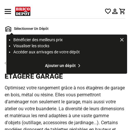
Accueil Brico Dépôt
Ouvrir le menu
Sélectionner Un Dépôt
Bénéficier des meilleurs prix
Rechercher
Visualiser les stocks
un
Accéder aux arrivages de votre dépôt
produit,
ou
Matériel et aménagement d'atelier
Ajouter un dépôt
une
page
ETAGÈRE GARAGE
Optimisez votre rangement grâce à nos étagères de garage
en bois, métal ou résine. Elles vous permettront
d'aménager non seulement le garage, mais aussi votre
atelier ou votre buanderie. La diversité de leurs dimensions
et matériaux les rend adaptées à une vaste gamme
d'objets (outillage, accessoires de jardinage...). Certains
modèles disposent de tablettes réglables en hauteur et