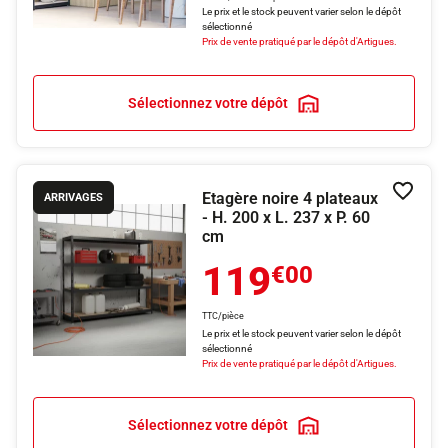
Le prix et le stock peuvent varier selon le dépôt
sélectionné
Prix de vente pratiqué par le dépôt d'Artigues.
Sélectionnez votre dépôt
Etagère noire 4 plateaux
Ajouter
ARRIVAGES
- H. 200 x L. 237 x P. 60
cm
119
€00
TTC/pièce
Le prix et le stock peuvent varier selon le dépôt
sélectionné
Prix de vente pratiqué par le dépôt d'Artigues.
Sélectionnez votre dépôt