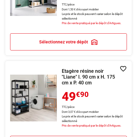
TTC/pièce
Dont 1,50 € d'éco-part mobilier
Le prix et le stock peuvent varier selon le dépôt
sélectionné
Prix de vente pratiqué par le dépôt d'Artigues.
Sélectionnez votre dépôt
Etagère résine noir
Ajouter
"Liane" l. 90 cm x H. 175
cm x P. 40 cm
49
€90
TTC/pièce
Dont 3,07 € d'éco-part mobilier
Le prix et le stock peuvent varier selon le dépôt
sélectionné
Prix de vente pratiqué par le dépôt d'Artigues.