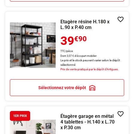
Etagère résine H.180 x
Ajouter
L.90 x P.40 cm
39
€90
TTC/pièce
Dont 3,07 € d'éco-part mobilier
Le prix et le stock peuvent varier selon le dépôt
sélectionné
Prix de vente pratiqué par le dépôt d'Artigues.
Sélectionnez votre dépôt
Étagère garage en métal
Ajouter
1ER PRIX
4 tablettes - H.140 x L.70
x P.30 cm