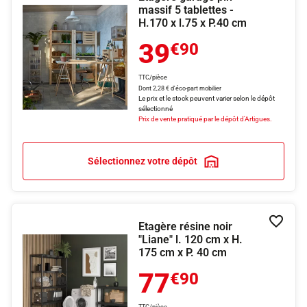
massif 5 tablettes -
H.170 x l.75 x P.40 cm
39
€90
TTC/pièce
Dont 2,28 € d'éco-part mobilier
Le prix et le stock peuvent varier selon le dépôt
sélectionné
Prix de vente pratiqué par le dépôt d'Artigues.
Sélectionnez votre dépôt
Etagère résine noir
Ajouter
"Liane" l. 120 cm x H.
175 cm x P. 40 cm
77
€90