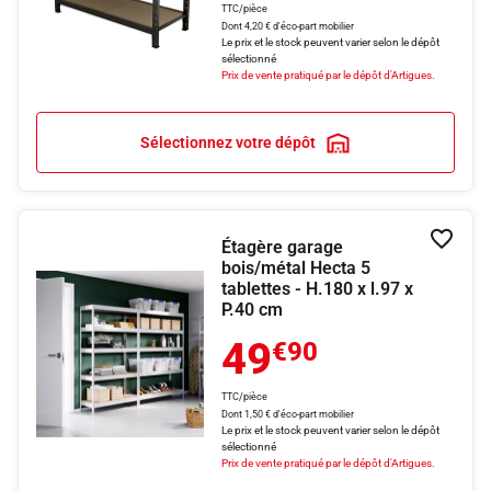
TTC/pièce
Dont 4,20 € d'éco-part mobilier
Le prix et le stock peuvent varier selon le dépôt
sélectionné
Prix de vente pratiqué par le dépôt d'Artigues.
Sélectionnez votre dépôt
Étagère garage
Ajouter
bois/métal Hecta 5
tablettes - H.180 x l.97 x
P.40 cm
49
€90
TTC/pièce
Dont 1,50 € d'éco-part mobilier
Le prix et le stock peuvent varier selon le dépôt
sélectionné
Prix de vente pratiqué par le dépôt d'Artigues.