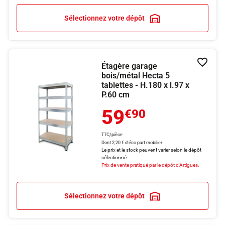
Sélectionnez votre dépôt
Étagère garage
Ajouter
bois/métal Hecta 5
tablettes - H.180 x l.97 x
P.60 cm
59
€90
TTC/pièce
Dont 2,20 € d'éco-part mobilier
Le prix et le stock peuvent varier selon le dépôt
sélectionné
Prix de vente pratiqué par le dépôt d'Artigues.
Sélectionnez votre dépôt