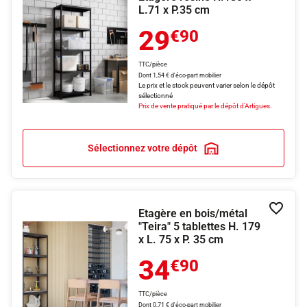
L.71 x P.35 cm
29
€90
TTC/pièce
Dont 1,54 € d'éco-part mobilier
Le prix et le stock peuvent varier selon le dépôt
sélectionné
Prix de vente pratiqué par le dépôt d'Artigues.
Sélectionnez votre dépôt
Etagère en bois/métal
Ajouter
"Teira" 5 tablettes H. 179
x L. 75 x P. 35 cm
34
€90
TTC/pièce
Dont 0,71 € d'éco-part mobilier