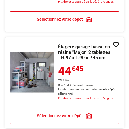
Prix de vente pratiqué par le dépôt d'Artigues.
Sélectionnez votre dépôt
Étagère garage basse en
Ajouter
résine "Major" 2 tablettes
- H.97 x L.90 x P.45 cm
44
€45
TTC/pièce
Dont 1,54 € d'éco-part mobilier
Le prix et le stock peuvent varier selon le dépôt
sélectionné
Prix de vente pratiqué par le dépôt d'Artigues.
Sélectionnez votre dépôt