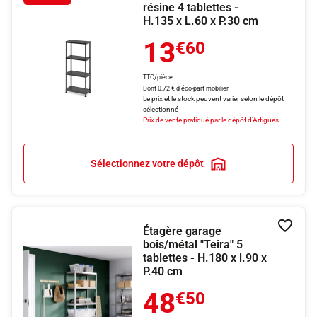
résine 4 tablettes -
H.135 x L.60 x P.30 cm
13
€60
TTC/pièce
Dont 0,72 € d'éco-part mobilier
Le prix et le stock peuvent varier selon le dépôt
sélectionné
Prix de vente pratiqué par le dépôt d'Artigues.
Sélectionnez votre dépôt
Étagère garage
Ajouter
bois/métal "Teira" 5
tablettes - H.180 x l.90 x
P.40 cm
48
€50