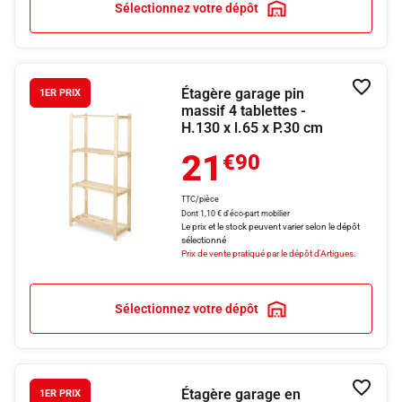
Sélectionnez votre dépôt
Étagère garage pin
Ajouter
1ER PRIX
massif 4 tablettes -
H.130 x l.65 x P.30 cm
21
€90
TTC/pièce
Dont 1,10 € d'éco-part mobilier
Le prix et le stock peuvent varier selon le dépôt
sélectionné
Prix de vente pratiqué par le dépôt d'Artigues.
Sélectionnez votre dépôt
Étagère garage en
Ajouter
1ER PRIX