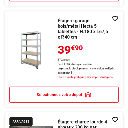
Étagère garage
Ajouter
bois/métal Hecta 5
tablettes - H.180 x l.67,5
x P.40 cm
39
€90
TTC/pièce
Dont 1,50 € d'éco-part mobilier
Le prix et le stock peuvent varier selon le dépôt
sélectionné
Prix de vente pratiqué par le dépôt d'Artigues.
Sélectionnez votre dépôt
Étagère charge lourde 4
Ajouter
ARRIVAGES
niveaux 300 kg par