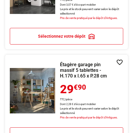
TTC/pièce
Dont 3,07 € d'éco-part mobilier
Le prix et le stock peuvent varier selon le dépôt
sélectionné
Prix de vente pratiqué par le dépôt d'Artigues.
Sélectionnez votre dépôt
Étagère garage pin
Ajouter
massif 5 tablettes -
H.170 x l.65 x P.28 cm
29
€90
TTC/pièce
Dont 2,28 € d'éco-part mobilier
Le prix et le stock peuvent varier selon le dépôt
sélectionné
Prix de vente pratiqué par le dépôt d'Artigues.