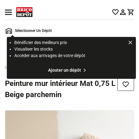
Accueil Brico Dépôt
Ouvrir le menu
Sélectionner Un Dépôt
Bénéficier des meilleurs prix
Rechercher
Visualiser les stocks
un
Accéder aux arrivages de votre dépôt
produit,
ou
Peinture couleur mur et plafond
Ajouter un dépôt
une
page
Peinture mur intérieur Mat 0,75 L
Ajouter
Beige parchemin