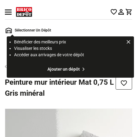
Accueil Brico Dépôt
Ouvrir le menu
Sélectionner Un Dépôt
Bénéficier des meilleurs prix
Rechercher
Visualiser les stocks
un
Accéder aux arrivages de votre dépôt
produit,
ou
Peinture couleur mur et plafond
Ajouter un dépôt
une
page
Peinture mur intérieur Mat 0,75 L
Ajouter
Gris minéral