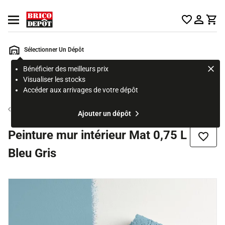
Accueil Brico Dépôt
Ouvrir le menu
Sélectionner Un Dépôt
Bénéficier des meilleurs prix
Rechercher
Visualiser les stocks
un
Accéder aux arrivages de votre dépôt
produit,
ou
Peinture couleur mur et plafond
Ajouter un dépôt
une
page
Peinture mur intérieur Mat 0,75 L
Ajouter
Bleu Gris