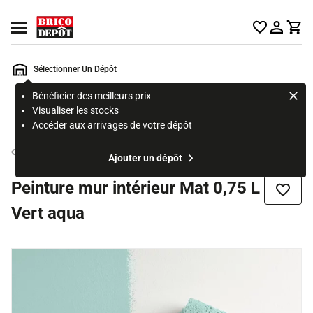
Accueil Brico Dépôt
Ouvrir le menu
Sélectionner Un Dépôt
Bénéficier des meilleurs prix
Rechercher
Visualiser les stocks
un
Accéder aux arrivages de votre dépôt
produit,
ou
Peinture couleur mur et plafond
Ajouter un dépôt
une
page
Peinture mur intérieur Mat 0,75 L
Ajouter
Vert aqua