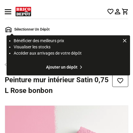
Accueil Brico Dépôt
Ouvrir le menu
Sélectionner Un Dépôt
Bénéficier des meilleurs prix
Rechercher
Visualiser les stocks
un
Accéder aux arrivages de votre dépôt
produit,
ou
Peinture couleur mur et plafond
Ajouter un dépôt
une
page
Peinture mur intérieur Satin 0,75
Ajouter
L Rose bonbon