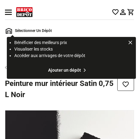
Accueil Brico Dépôt
Ouvrir le menu
Sélectionner Un Dépôt
Bénéficier des meilleurs prix
Rechercher
Visualiser les stocks
un
Accéder aux arrivages de votre dépôt
produit,
ou
Peinture couleur mur et plafond
Ajouter un dépôt
une
page
Peinture mur intérieur Satin 0,75
Ajouter
L Noir