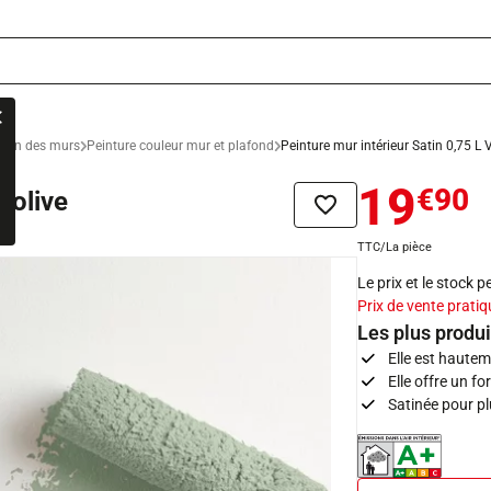
ation des murs
Peinture couleur mur et plafond
Peinture mur intérieur Satin 0,75 L V
19
€90
 olive
Ajouter à la liste de sou
TTC/La pièce
Le prix et le stock 
Prix de vente pratiq
Les plus produi
Elle est hautem
Elle offre un f
Satinée pour pl
Indice d'émissions