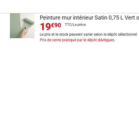
Peinture mur intérieur Satin 0,75 L Vert o
19
€90
TTC/La pièce
Le prix et le stock peuvent varier selon le dépôt sélectionné
Prix de vente pratiqué par le dépôt d'Artigues.
INFORMATIONS LÉGALES
Mentions légales
CGV
Exercer mon droit de rétractation
CGU carte client
Conditions des offres
Politique de protection des données
Politique cookies
Gérer mes préférences de cookies
Newsletter : se désinscrire
Formulaire d'exercice de droits