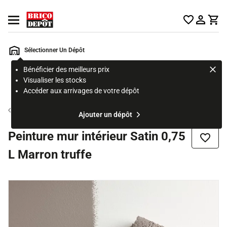
Accueil Brico Dépôt
Ouvrir le menu
Sélectionner Un Dépôt
Bénéficier des meilleurs prix
Rechercher
Visualiser les stocks
un
Accéder aux arrivages de votre dépôt
produit,
ou
Peinture couleur mur et plafond
Ajouter un dépôt
une
page
Peinture mur intérieur Satin 0,75
Ajouter
L Marron truffe