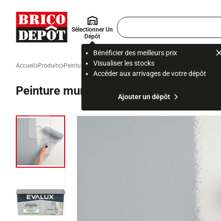
Accueil Brico Dépôt
Rechercher
Sélectionner Un
un
Dépôt
produit,
ou
Bénéficier des meilleurs prix
une
Visualiser les stocks
Accueil
Produits
Peinture et revêtement mural
Peinture intérieure et prépar
page
Accéder aux arrivages de votre dépôt
Peinture mur intérieur Satin 2,5 L Gris
Ajouter un dépôt
Diapositive précédente