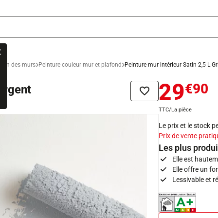
ation des murs
Peinture couleur mur et plafond
Peinture mur intérieur Satin 2,5 L Gr
29
€90
 argent
Ajouter à la liste de sou
TTC/La pièce
Le prix et le stock 
Prix de vente pratiq
Les plus produi
Elle est hautem
Elle offre un f
Lessivable et r
Indice d'émissions