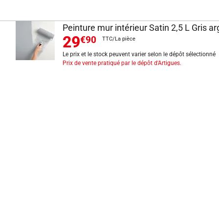
Peinture mur intérieur Satin 2,5 L Gris a
29
€90
TTC/La pièce
Le prix et le stock peuvent varier selon le dépôt sélectionné
Prix de vente pratiqué par le dépôt d'Artigues.
INFORMATIONS LÉGALES
Mentions légales
CGV
Exercer mon droit de rétractation
CGU carte client
Conditions des offres
Politique de protection des données
Politique cookies
Gérer mes préférences de cookies
Newsletter : se désinscrire
Formulaire d'exercice de droits