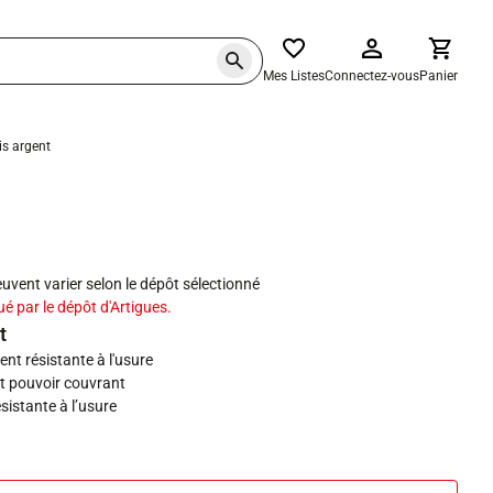
Mes Listes
Connectez-vous
Panier
is argent
haits
peuvent varier selon le dépôt sélectionné
ué par le dépôt d'Artigues.
t
ent résistante à l'usure
ort pouvoir couvrant
ésistante à l’usure
 dans l'air intérieur A+