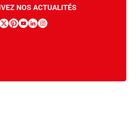
IVEZ NOS ACTUALITÉS
book
x
pinterest
youtube
linkedin
instagram