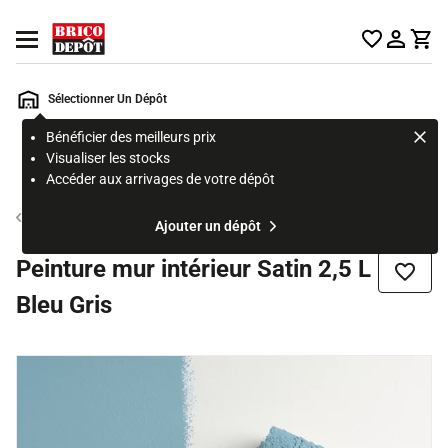
Accueil Brico Dépôt
Ouvrir le menu
Sélectionner Un Dépôt
Bénéficier des meilleurs prix
Rechercher
Visualiser les stocks
un
Accéder aux arrivages de votre dépôt
produit,
ou
Peinture couleur mur et plafond
Ajouter un dépôt
une
page
Peinture mur intérieur Satin 2,5 L
Ajouter
Bleu Gris