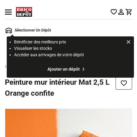
Accueil Brico Dépôt
Ouvrir le menu
Sélectionner Un Dépôt
Bénéficier des meilleurs prix
Rechercher
Visualiser les stocks
un
Accéder aux arrivages de votre dépôt
produit,
ou
Peinture couleur mur et plafond
Ajouter un dépôt
une
page
Peinture mur intérieur Mat 2,5 L
Ajouter
Orange confite