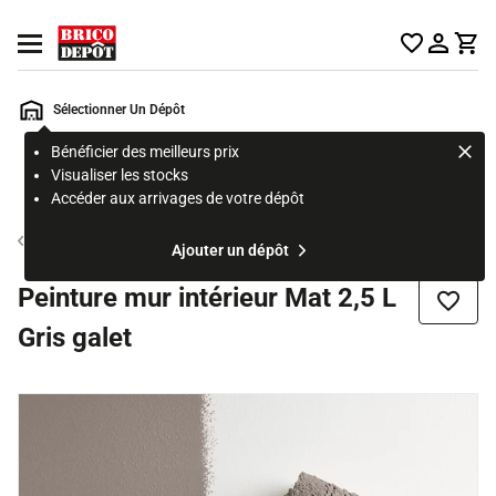
Accueil Brico Dépôt
Ouvrir le menu
Sélectionner Un Dépôt
Bénéficier des meilleurs prix
Rechercher
Visualiser les stocks
un
Accéder aux arrivages de votre dépôt
produit,
ou
Peinture couleur mur et plafond
Ajouter un dépôt
une
page
Peinture mur intérieur Mat 2,5 L
Ajouter
Gris galet