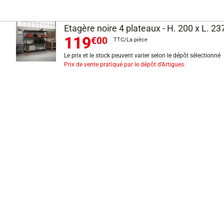
Etagère noire 4 plateaux - H. 200 x L. 23
119
€00
TTC/La pièce
Le prix et le stock peuvent varier selon le dépôt sélectionné
Prix de vente pratiqué par le dépôt d'Artigues.
INFORMATIONS LÉGALES
Mentions légales
CGV
Exercer mon droit de rétractation
CGU carte client
Conditions des offres
Politique de protection des données
Politique cookies
Gérer mes préférences de cookies
Newsletter : se désinscrire
Formulaire d'exercice de droits