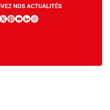
IVEZ NOS ACTUALITÉS
book
x
pinterest
youtube
linkedin
instagram