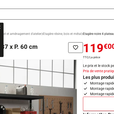
ériel et aménagement d'atelier
Etagère résine, bois et métal
Etagère noire 4 plateau
119
€0
237 x P. 60 cm
Ajouter à la liste de sou
TTC/La pièce
Le prix et le stock 
Prix de vente pratiq
Les plus produi
Montage rapide 
Montage rapide 
Montage rapide