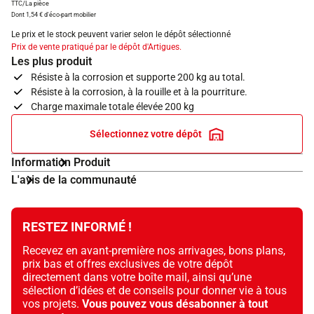
TTC/La pièce
Dont 1,54 € d'éco-part mobilier
Le prix et le stock peuvent varier selon le dépôt sélectionné
Prix de vente pratiqué par le dépôt d'Artigues.
Les plus produit
Résiste à la corrosion et supporte 200 kg au total.
Résiste à la corrosion, à la rouille et à la pourriture.
Charge maximale totale élevée 200 kg
Sélectionnez votre dépôt
Information Produit
L'avis de la communauté
RESTEZ INFORMÉ !
Recevez en avant-première nos arrivages, bons plans,
prix bas et offres exclusives de votre dépôt
directement dans votre boîte mail, ainsi qu’une
sélection d’idées et de conseils pour donner vie à tous
vos projets.
Vous pouvez vous désabonner à tout