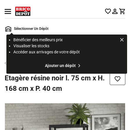
Accueil Brico Dépôt
Ouvrir le menu
Sélectionner Un Dépôt
Bénéficier des meilleurs prix
Rechercher
Visualiser les stocks
un
Accéder aux arrivages de votre dépôt
produit,
ou
Etagère résine, bois et métal
Ajouter un dépôt
une
page
Etagère résine noir l. 75 cm x H.
Ajouter
168 cm x P. 40 cm