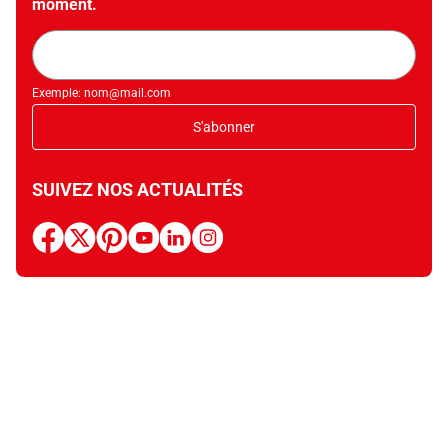
moment.
Adresse
mail
Exemple: nom@mail.com
S'abonner
SUIVEZ NOS ACTUALITÉS
facebook
x
pinterest
youtube
linkedin
instagram