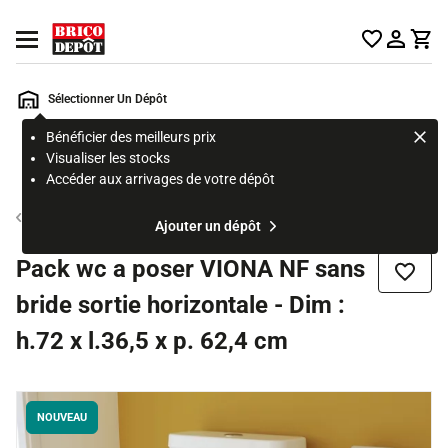
Accueil Brico Dépôt
Ouvrir le menu
Sélectionner Un Dépôt
Bénéficier des meilleurs prix
Rechercher
Visualiser les stocks
un
Accéder aux arrivages de votre dépôt
produit,
ou
WC à poser
Ajouter un dépôt
une
page
Pack wc a poser VIONA NF sans
Ajouter
bride sortie horizontale - Dim :
h.72 x l.36,5 x p. 62,4 cm
NOUVEAU