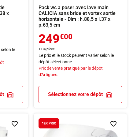
ie
Pack wc a poser avec lave main
.38 x
CALICIA sans bride et vortex sortie
horizontale - Dim : h.88,5 x l.37 x
p.63,5 cm
249
€00
 selon le
TTC/pièce
Le prix et le stock peuvent varier selon le
dépôt sélectionné
pôt
Prix de vente pratiqué par le dépôt
d'Artigues.
ôt
Sélectionnez votre dépôt
1ER PRIX
Ajouter à la liste de souhaits
Ajouter à la