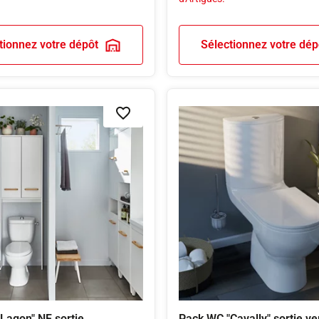
tionnez votre dépôt
Sélectionnez votre dép
Ajouter à la liste de souhaits
Lagon" NF sortie
Pack WC "Cavally" sortie ver