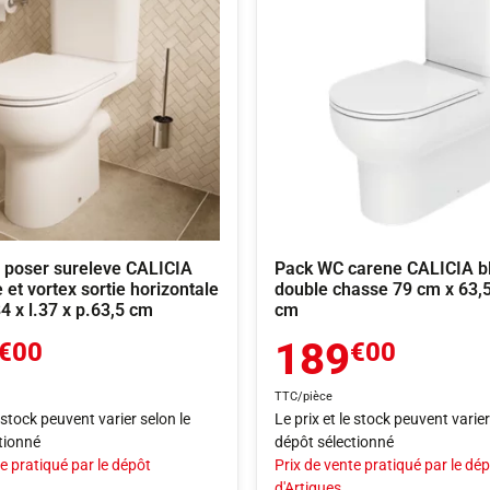
 poser sureleve CALICIA
Pack WC carene CALICIA b
 et vortex sortie horizontale
double chasse 79 cm x 63,5
84 x l.37 x p.63,5 cm
cm
189
€00
€00
TTC/pièce
e stock peuvent varier selon le
Le prix et le stock peuvent varier
tionné
dépôt sélectionné
e pratiqué par le dépôt
Prix de vente pratiqué par le dé
d'Artigues.