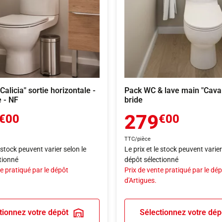
alicia" sortie horizontale -
Pack WC & lave main "Caval
e - NF
bride
279
€00
€00
TTC/pièce
e stock peuvent varier selon le
Le prix et le stock peuvent varier
tionné
dépôt sélectionné
e pratiqué par le dépôt
Prix de vente pratiqué par le dé
d'Artigues.
tionnez votre dépôt
Sélectionnez votre dép