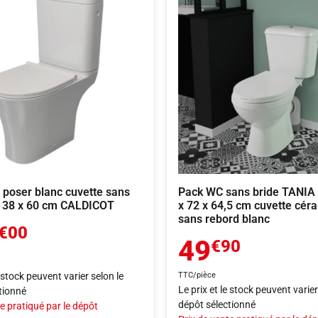
 poser blanc cuvette sans
Pack WC sans bride TANIA 
x 38 x 60 cm CALDICOT
x 72 x 64,5 cm cuvette cér
sans rebord blanc
€00
49
€90
e stock peuvent varier selon le
TTC/pièce
Le prix et le stock peuvent varier
tionné
dépôt sélectionné
e pratiqué par le dépôt