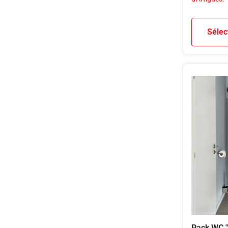
Sélec
Pack WC "