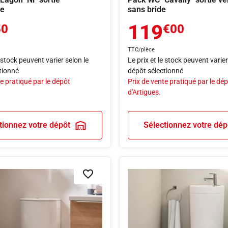
le
sans bride
119
50
€00
TTC/pièce
e stock peuvent varier selon le
Le prix et le stock peuvent varier
tionné
dépôt sélectionné
e pratiqué par le dépôt
Prix de vente pratiqué par le dé
d'Artigues.
tionnez votre dépôt
Sélectionnez votre dép
Ajouter à la liste de souhaits