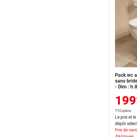
Pack wc a
sans bride
- Dim : h.
199
TTC/pièce
Le prix et l
dépôt sélec
Prix de vent
d'Artigues.