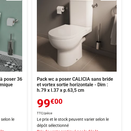
à poser 36
Pack wc a poser CALICIA sans bride
amique
et vortex sortie horizontale - Dim :
h.79 x l.37 x p.63,5 cm
99
€00
TTC/pièce
 selon le
Le prix et le stock peuvent varier selon le
dépôt sélectionné