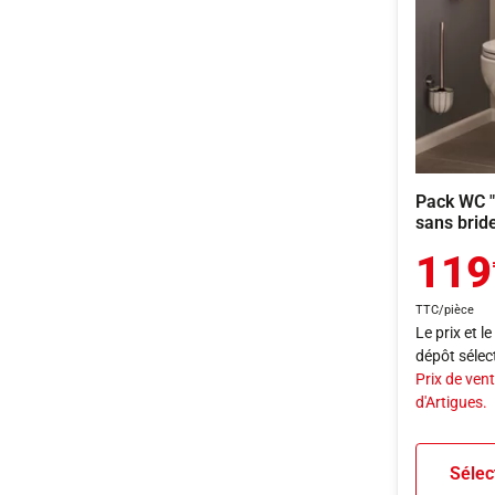
Pack WC "C
sans brid
119
TTC/pièce
Le prix et l
dépôt sélec
Prix de vent
d'Artigues.
Sélec