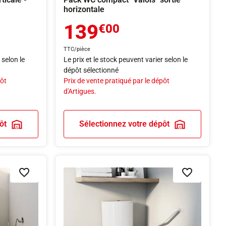
horizontale
139
€00
TTC/pièce
 selon le
Le prix et le stock peuvent varier selon le
dépôt sélectionné
pôt
Prix de vente pratiqué par le dépôt
d'Artigues.
ôt
Sélectionnez votre dépôt
Ajouter à la liste de souhaits
Ajouter à la