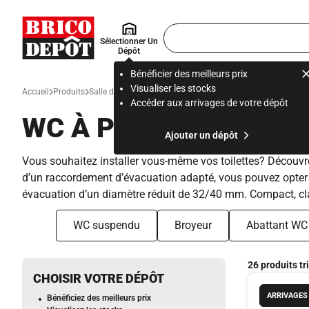
Accueil Brico Dépôt
Rechercher
Sélectionner Un
un
Dépôt
produit,
ou
Bénéficier des meilleurs prix
une
Visualiser les stocks
Accueil
Produits
Salle de bain et WC
Douche, baignoire et wc
WC, broyeur e
page
Accéder aux arrivages de votre dépôt
WC À POSER
Ajouter un dépôt
Vous souhaitez installer vous-même vos toilettes? Découvre
d’un raccordement d’évacuation adapté, vous pouvez opter p
évacuation d’un diamètre réduit de 32/40 mm. Compact, clas
WC suspendu
Broyeur
Abattant WC
26 produits tr
CHOISIR VOTRE DÉPÔT
ARRIVAGES
Bénéficiez des meilleurs prix