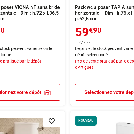
 poser VIONA NF sans bride
Pack wc a poser TAPIA sort
izontale - Dim : h.72 x l.36,5
horizontale – Dim : h.76 x l
 cm
p.62,6 cm
59
00
€90
TTC/pièce
e stock peuvent varier selon le
Le prix et le stock peuvent varier
tionné
dépôt sélectionné
e pratiqué par le dépôt
Prix de vente pratiqué par le dé
d'Artigues.
tionnez votre dépôt
Sélectionnez votre dép
NOUVEAU
Ajouter à la liste de souhaits