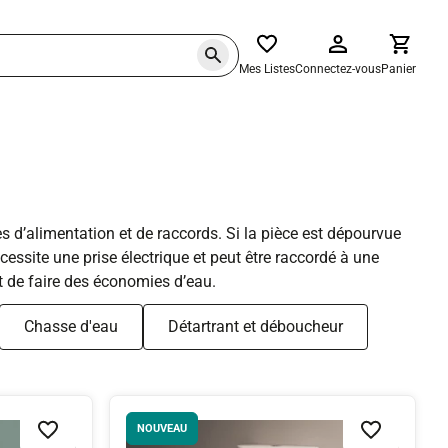
Mes Listes
Connectez-vous
Panier
 d’alimentation et de raccords. Si la pièce est dépourvue
ssite une prise électrique et peut être raccordé à une
t de faire des économies d’eau.
Chasse d'eau
Détartrant et déboucheur
NOUVEAU
Ajouter à la liste de souhaits
Ajouter à la