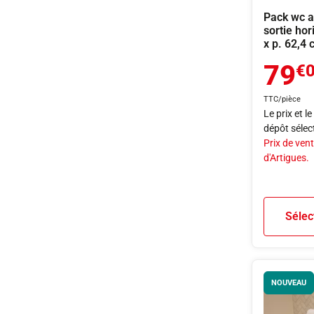
Pack wc a
sortie hor
x p. 62,4
79
€
TTC/pièce
Le prix et l
dépôt sélec
Prix de vent
d'Artigues.
Sélec
NOUVEAU