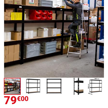
79
€00