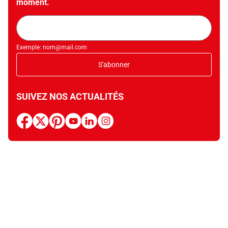
moment.
Adresse
mail
Exemple: nom@mail.com
S'abonner
SUIVEZ NOS ACTUALITÉS
facebook
x
pinterest
youtube
linkedin
instagram