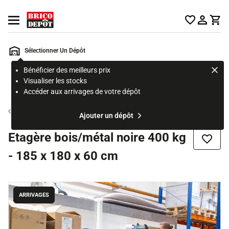
Accueil Brico Dépôt
Ouvrir le menu
Sélectionner Un Dépôt
Bénéficier des meilleurs prix
Rechercher
Visualiser les stocks
un
Accéder aux arrivages de votre dépôt
produit,
ou
Etagère résine, bois et métal
Ajouter un dépôt
une
page
Etagère bois/métal noire 400 kg
Ajouter
- 185 x 180 x 60 cm
ARRIVAGES