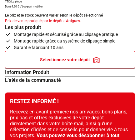
TTC/La pièce
Dont 4,20 € d'éco-part mobilier
Le prix et le stock peuvent varier selon le dépôt sélectionné
Prix de vente pratiqué par le dépôt d'Artigues.
Les plus produit
Montage rapide et sécurisé grâce au clipsage pratique
Montage rapide grâce au système de clipsage simple
Garantie fabricant 10 ans
Sélectionnez votre dépôt
Information Produit
L'avis de la communauté
RESTEZ INFORMÉ !
Recevez en avant-première nos arrivages, bons plans,
prix bas et offres exclusives de votre dépôt
directement dans votre boîte mail, ainsi qu’une
sélection d’idées et de conseils pour donner vie à tous
vos projets.
Vous pouvez vous désabonner à tout