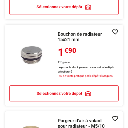
Sélectionnez votre dépôt
Bouchon de radiateur
Ajouter
15x21 mm
1
€90
TTC/pièce
Le prix et le stock peuvent varier selon le dépôt
sélectionné
Prix de vente pratiqué par le dépôt d'Artigues.
Sélectionnez votre dépôt
Purgeur d'air à volant
Ajouter
pour radiateur - M5/10