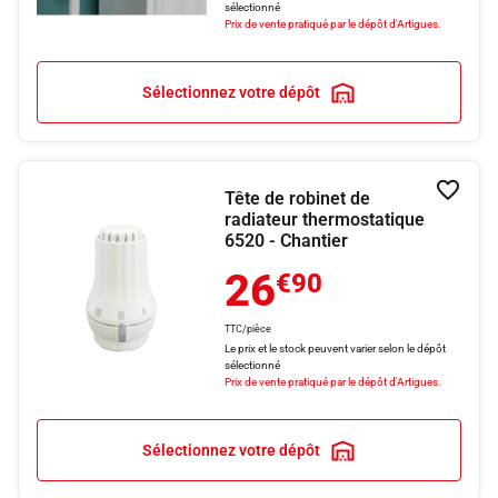
sélectionné
Prix de vente pratiqué par le dépôt d'Artigues.
Sélectionnez votre dépôt
Tête de robinet de
Ajouter
radiateur thermostatique
6520 - Chantier
26
€90
TTC/pièce
Le prix et le stock peuvent varier selon le dépôt
sélectionné
Prix de vente pratiqué par le dépôt d'Artigues.
Sélectionnez votre dépôt