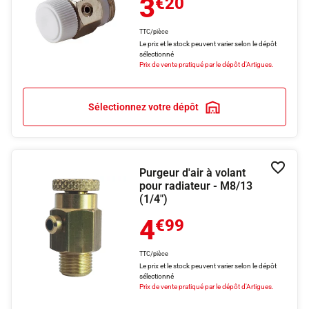
3
€20
TTC/pièce
Le prix et le stock peuvent varier selon le dépôt
sélectionné
Prix de vente pratiqué par le dépôt d'Artigues.
Sélectionnez votre dépôt
Purgeur d'air à volant
Ajouter
pour radiateur - M8/13
(1/4")
4
€99
TTC/pièce
Le prix et le stock peuvent varier selon le dépôt
sélectionné
Prix de vente pratiqué par le dépôt d'Artigues.