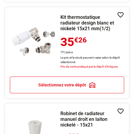
Kit thermostatique
Ajouter
radiateur design blanc et
nickelé 15x21 mm(1/2)
35
€26
TTC/pièce
Le prix et le stock peuvent varier selon le dépôt
sélectionné
Prix de vente pratiqué par le dépôt d'Artigues.
Sélectionnez votre dépôt
Robinet de radiateur
Ajouter
manuel droit en laiton
nickelé - 15x21