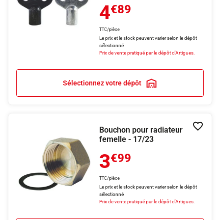
4
€89
TTC/pièce
Le prix et le stock peuvent varier selon le dépôt
sélectionné
Prix de vente pratiqué par le dépôt d'Artigues.
Sélectionnez votre dépôt
Bouchon pour radiateur
Ajouter
femelle - 17/23
3
€99
TTC/pièce
Le prix et le stock peuvent varier selon le dépôt
sélectionné
Prix de vente pratiqué par le dépôt d'Artigues.