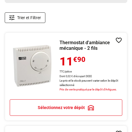
Trier et Filtrer
Thermostat d'ambiance
Ajouter
mécanique - 2 fils
11
€90
TTC/pièce
Dont 0,02 € d'éco-part DEEE
Le prix et le stock peuvent varier selon le dépôt
sélectionné
Prix de vente pratiqué par le dépôt d'Artigues.
Sélectionnez votre dépôt