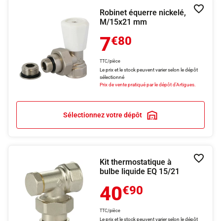
Robinet équerre nickelé,
Ajouter
M/15x21 mm
7
€80
TTC/pièce
Le prix et le stock peuvent varier selon le dépôt
sélectionné
Prix de vente pratiqué par le dépôt d'Artigues.
Sélectionnez votre dépôt
Kit thermostatique à
Ajouter
bulbe liquide EQ 15/21
40
€90
TTC/pièce
Le prix et le stock peuvent varier selon le dépôt