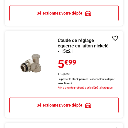
Sélectionnez votre dépôt
Coude de réglage
Ajouter
équerre en laiton nickelé
- 15x21
5
€99
TTC/pièce
Le prix et le stock peuvent varier selon le dépôt
sélectionné
Prix de vente pratiqué par le dépôt d'Artigues.
Sélectionnez votre dépôt