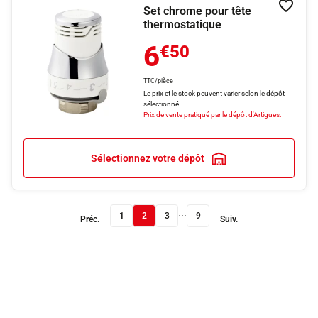
Set chrome pour tête
Ajouter
thermostatique
6
€50
TTC/pièce
Le prix et le stock peuvent varier selon le dépôt
sélectionné
Prix de vente pratiqué par le dépôt d'Artigues.
Sélectionnez votre dépôt
...
1
2
3
9
Préc.
Suiv.