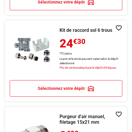
Sélectionnez votre dépôt
Kit de raccord sol 6 trous
Ajouter
24
€30
TTC/pièce
Le prix et le stock peuvent varier selon le dépôt
sélectionné
Prix de vente pratiqué par le dépôt d'Artigues.
Sélectionnez votre dépôt
Purgeur d'air manuel,
Ajouter
filetage 15x21 mm