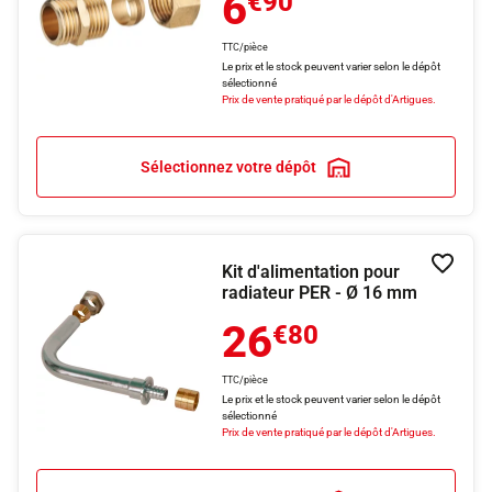
6
€90
TTC/pièce
Le prix et le stock peuvent varier selon le dépôt
sélectionné
Prix de vente pratiqué par le dépôt d'Artigues.
Sélectionnez votre dépôt
Kit d'alimentation pour
Ajouter
radiateur PER - Ø 16 mm
26
€80
TTC/pièce
Le prix et le stock peuvent varier selon le dépôt
sélectionné
Prix de vente pratiqué par le dépôt d'Artigues.