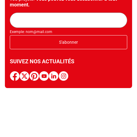
moment.
Adresse
mail
Exemple: nom@mail.com
S'abonner
SUIVEZ NOS ACTUALITÉS
facebook
x
pinterest
youtube
linkedin
instagram