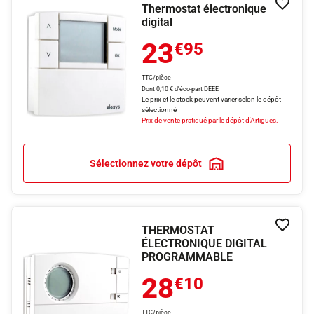
Thermostat électronique
Ajouter
digital
23
€95
TTC/pièce
Dont 0,10 € d'éco-part DEEE
Le prix et le stock peuvent varier selon le dépôt
sélectionné
Prix de vente pratiqué par le dépôt d'Artigues.
Sélectionnez votre dépôt
THERMOSTAT
Ajouter
ÉLECTRONIQUE DIGITAL
PROGRAMMABLE
28
€10
TTC/pièce