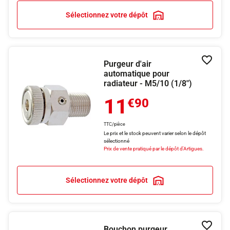
Sélectionnez votre dépôt
Purgeur d'air
Ajouter
automatique pour
radiateur - M5/10 (1/8")
11
€90
TTC/pièce
Le prix et le stock peuvent varier selon le dépôt
sélectionné
Prix de vente pratiqué par le dépôt d'Artigues.
Sélectionnez votre dépôt
Bouchon purgeur
Ajouter