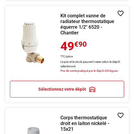
Kit complet vanne de
Ajouter
radiateur thermostatique
équerre 1/2" 6520 -
Chantier
49
€90
TTC/pièce
Le prix et le stock peuvent varier selon le dépôt
sélectionné
Prix de vente pratiqué par le dépôt d'Artigues.
Sélectionnez votre dépôt
Corps thermostatique
Ajouter
droit en laiton nickelé -
15x21