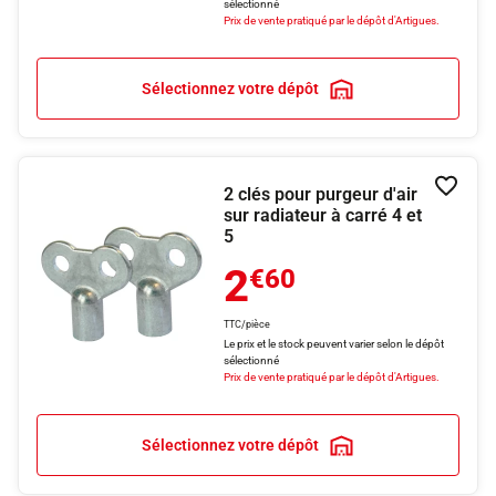
sélectionné
Prix de vente pratiqué par le dépôt d'Artigues.
Sélectionnez votre dépôt
2 clés pour purgeur d'air
Ajouter
sur radiateur à carré 4 et
5
2
€60
TTC/pièce
Le prix et le stock peuvent varier selon le dépôt
sélectionné
Prix de vente pratiqué par le dépôt d'Artigues.
Sélectionnez votre dépôt