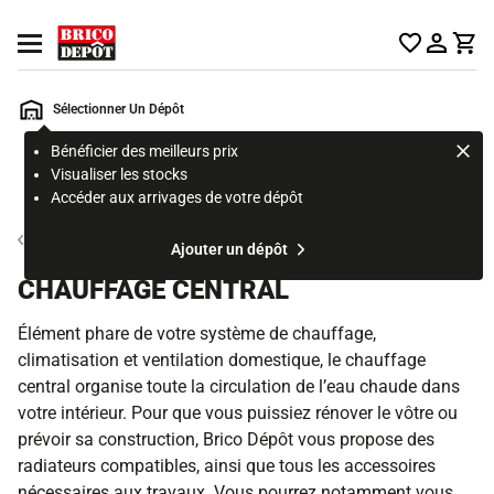
Accueil Brico Dépôt
Ouvrir le menu
Sélectionner Un Dépôt
Bénéficier des meilleurs prix
Rechercher
Visualiser les stocks
un
Accéder aux arrivages de votre dépôt
produit,
ou
Radiateur et système de chauffage
Ajouter un dépôt
une
page
CHAUFFAGE CENTRAL
Élément phare de votre système de chauffage,
climatisation et ventilation domestique, le chauffage
central organise toute la circulation de l’eau chaude dans
votre intérieur. Pour que vous puissiez rénover le vôtre ou
prévoir sa construction, Brico Dépôt vous propose des
radiateurs compatibles, ainsi que tous les accessoires
nécessaires aux travaux. Vous pourrez notamment vous