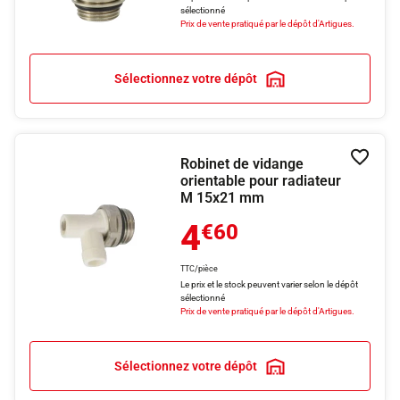
sélectionné
Prix de vente pratiqué par le dépôt d'Artigues.
Sélectionnez votre dépôt
Robinet de vidange
Ajouter
orientable pour radiateur
M 15x21 mm
4
€60
TTC/pièce
Le prix et le stock peuvent varier selon le dépôt
sélectionné
Prix de vente pratiqué par le dépôt d'Artigues.
Sélectionnez votre dépôt