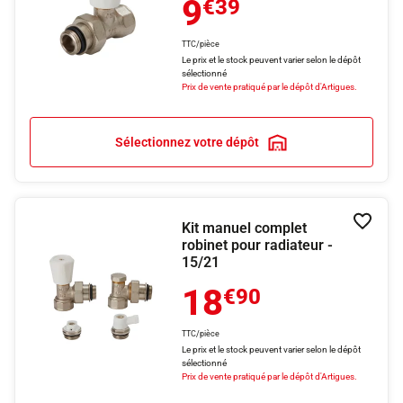
9
€39
TTC/pièce
Le prix et le stock peuvent varier selon le dépôt
sélectionné
Prix de vente pratiqué par le dépôt d'Artigues.
Sélectionnez votre dépôt
Kit manuel complet
Ajouter
robinet pour radiateur -
15/21
18
€90
TTC/pièce
Le prix et le stock peuvent varier selon le dépôt
sélectionné
Prix de vente pratiqué par le dépôt d'Artigues.