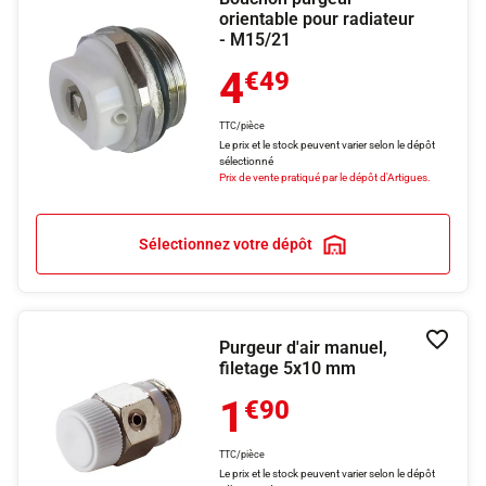
orientable pour radiateur
- M15/21
4
€49
TTC/pièce
Le prix et le stock peuvent varier selon le dépôt
sélectionné
Prix de vente pratiqué par le dépôt d'Artigues.
Sélectionnez votre dépôt
Purgeur d'air manuel,
Ajouter
filetage 5x10 mm
1
€90
TTC/pièce
Le prix et le stock peuvent varier selon le dépôt