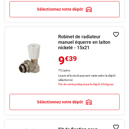
Sélectionnez votre dépôt
Robinet de radiateur
Ajouter
manuel équerre en laiton
nickelé - 15x21
9
€39
TTC/pièce
Le prix et le stock peuvent varier selon le dépôt
sélectionné
Prix de vente pratiqué par le dépôt d'Artigues.
Sélectionnez votre dépôt