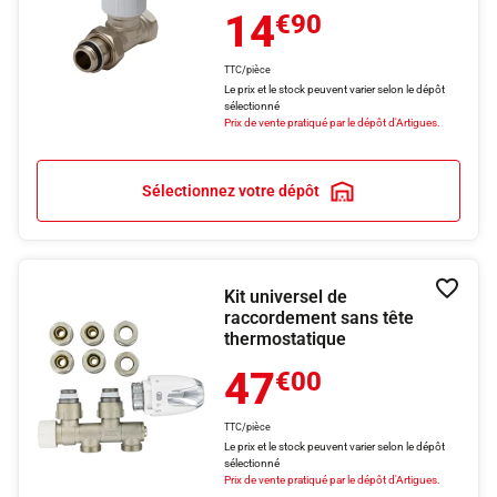
14
€90
TTC/pièce
Le prix et le stock peuvent varier selon le dépôt
sélectionné
Prix de vente pratiqué par le dépôt d'Artigues.
Sélectionnez votre dépôt
Kit universel de
Ajouter
raccordement sans tête
thermostatique
47
€00
TTC/pièce
Le prix et le stock peuvent varier selon le dépôt
sélectionné
Prix de vente pratiqué par le dépôt d'Artigues.