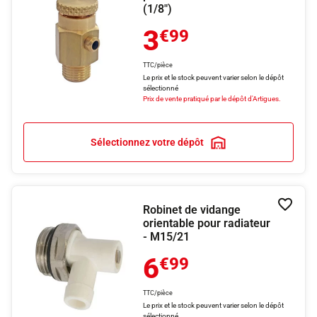
(1/8")
3
€99
TTC/pièce
Le prix et le stock peuvent varier selon le dépôt
sélectionné
Prix de vente pratiqué par le dépôt d'Artigues.
Sélectionnez votre dépôt
Robinet de vidange
Ajouter
orientable pour radiateur
- M15/21
6
€99
TTC/pièce
Le prix et le stock peuvent varier selon le dépôt
sélectionné