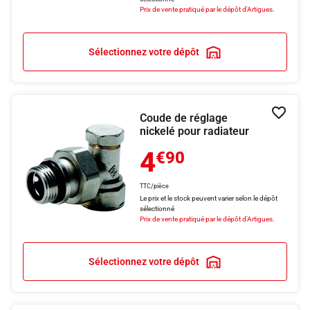
Prix de vente pratiqué par le dépôt d'Artigues.
Sélectionnez votre dépôt
Coude de réglage
Ajouter
nickelé pour radiateur
4
€90
TTC/pièce
Le prix et le stock peuvent varier selon le dépôt
sélectionné
Prix de vente pratiqué par le dépôt d'Artigues.
Sélectionnez votre dépôt