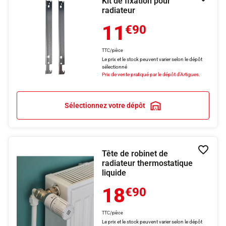
Kit de fixation pour
Ajouter
radiateur
11
€90
TTC/pièce
Le prix et le stock peuvent varier selon le dépôt
sélectionné
Prix de vente pratiqué par le dépôt d'Artigues.
Sélectionnez votre dépôt
Tête de robinet de
Ajouter
radiateur thermostatique
liquide
18
€90
TTC/pièce
Le prix et le stock peuvent varier selon le dépôt