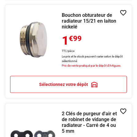
Bouchon obturateur de
Ajouter
radiateur 15/21 en laiton
nickelé
1
€99
TTC/pièce
Le prix et le stock peuvent varier selon le dépôt
sélectionné
Prix de vente pratiqué par le dépôt d'Artigues.
Sélectionnez votre dépôt
2 Clés de purgeur d'air et
Ajouter
de robinet de vidange de
radiateur - Carré de 4 ou
5 mm