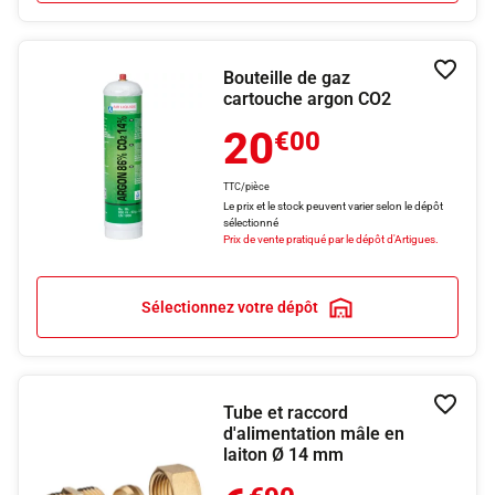
Bouteille de gaz
Ajouter
cartouche argon CO2
20
€00
TTC/pièce
Le prix et le stock peuvent varier selon le dépôt
sélectionné
Prix de vente pratiqué par le dépôt d'Artigues.
Sélectionnez votre dépôt
Tube et raccord
Ajouter
d'alimentation mâle en
laiton Ø 14 mm