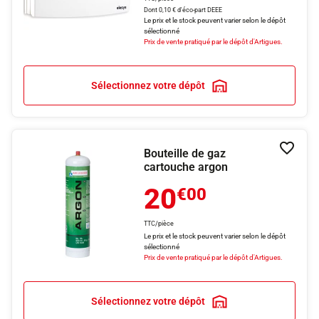
Dont 0,10 € d'éco-part DEEE
Le prix et le stock peuvent varier selon le dépôt
sélectionné
Prix de vente pratiqué par le dépôt d'Artigues.
Sélectionnez votre dépôt
Bouteille de gaz
Ajouter
cartouche argon
20
€00
TTC/pièce
Le prix et le stock peuvent varier selon le dépôt
sélectionné
Prix de vente pratiqué par le dépôt d'Artigues.
Sélectionnez votre dépôt