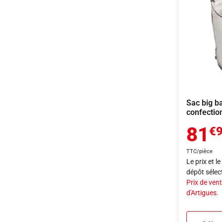
Sac big b
confectio
81
€
TTC/pièce
Le prix et l
dépôt sélec
Prix de vent
d'Artigues.