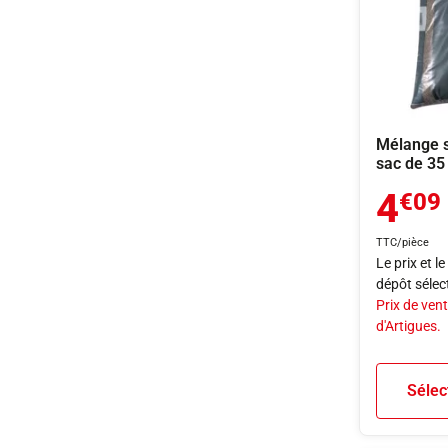
Mélange s
sac de 35
4
€09
TTC/pièce
Le prix et l
dépôt sélec
Prix de vent
d'Artigues.
Sélec