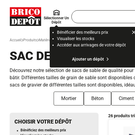
Accueil Brico Dépôt
Rechercher
Sélectionner Un
un
Dépôt
produit,
ou
Bénéficier des meilleurs prix
une
Visualiser les stocks
Accueil
Produits
Matériau et gros œuvre
Gros œuvre et évacuation des eau
page
Accéder aux arrivages de votre dépôt
SAC DE SABLE, GRAVI
Ajouter un dépôt
Découvrez notre sélection de sacs de sable de qualité pour t
bâtir. Différentes tailles de grain de sable sont disponible
sacs de gravier de différentes tailles sont disponibles, idéa
Mortier
Béton
Ciment
26 produits tr
CHOISIR VOTRE DÉPÔT
Bénéficiez des meilleurs prix