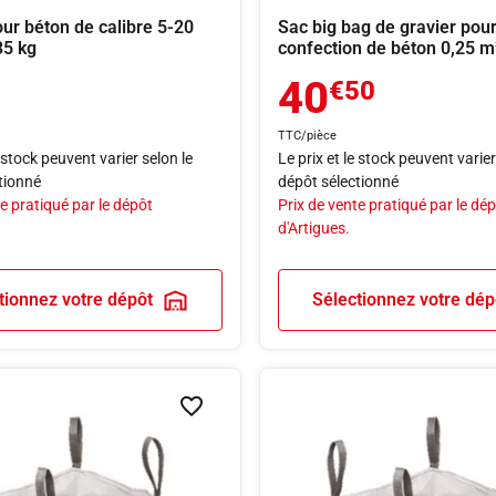
our béton de calibre 5-20
Sac big bag de gravier pou
35 kg
confection de béton 0,25 m
40
€50
TTC/pièce
e stock peuvent varier selon le
Le prix et le stock peuvent varier
tionné
dépôt sélectionné
e pratiqué par le dépôt
Prix de vente pratiqué par le dé
d'Artigues.
tionnez votre dépôt
Sélectionnez votre dép
Ajouter à la liste de souhaits