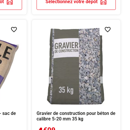
ôt
Sélectionnez votre dépôt
Ajouter à la liste de souhaits
Ajouter à la
 sac de
Gravier de construction pour béton de
calibre 5-20 mm 35 kg