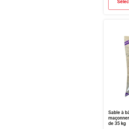
Sélec
Sable à bâ
maçonneri
de 35 kg