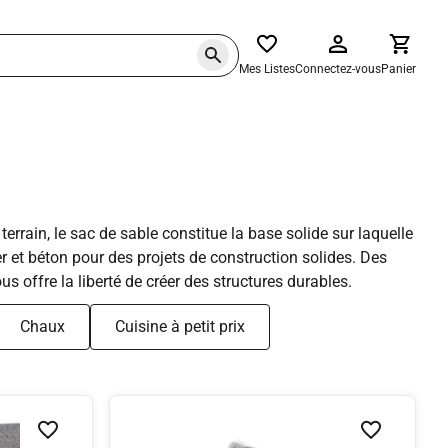
Mes Listes
Connectez-vous
Panier
errain, le sac de sable constitue la base solide sur laquelle
er et béton pour des projets de construction solides. Des
s offre la liberté de créer des structures durables.
Chaux
Cuisine à petit prix
Ajouter à la liste de souhaits
Ajouter à la