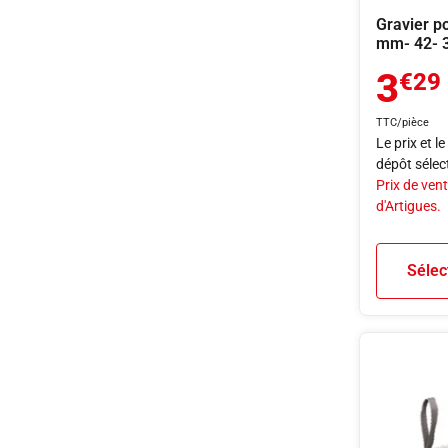
Gravier p
mm- 42- 
3
€29
TTC/pièce
Le prix et l
dépôt sélec
Prix de vent
d'Artigues.
Sélec