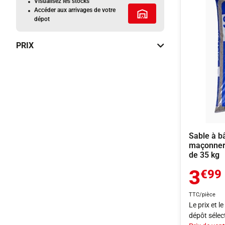
Visualisez les stocks
Accéder aux arrivages de votre
Tous les services
dépot
PRIX
Sable à bâ
maçonneri
de 35 kg
3
€99
TTC/pièce
Le prix et l
dépôt sélec