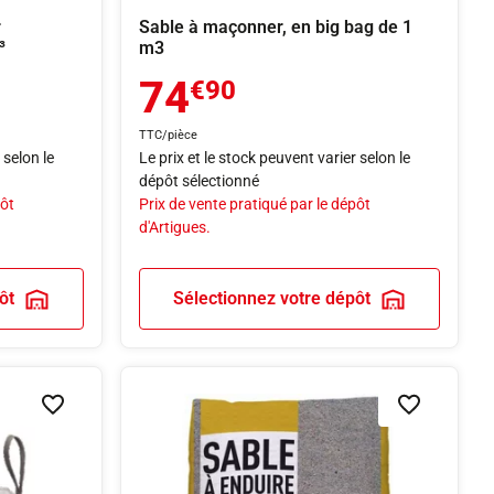
r
Sable à maçonner, en big bag de 1
³
m3
74
€90
TTC/pièce
 selon le
Le prix et le stock peuvent varier selon le
dépôt sélectionné
pôt
Prix de vente pratiqué par le dépôt
d'Artigues.
ôt
Sélectionnez votre dépôt
Ajouter à la liste de souhaits
Ajouter à la