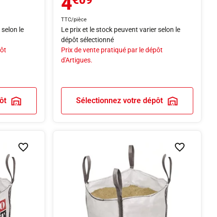
4
€09
TTC/pièce
 selon le
Le prix et le stock peuvent varier selon le
dépôt sélectionné
pôt
Prix de vente pratiqué par le dépôt
d'Artigues.
ôt
Sélectionnez votre dépôt
Ajouter à la liste de souhaits
Ajouter à la