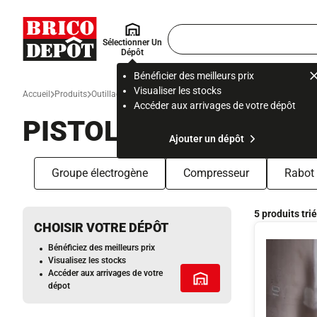
Accueil Brico Dépôt
Rechercher
Sélectionner Un
un
Dépôt
produit,
ou
Bénéficier des meilleurs prix
une
Visualiser les stocks
Accueil
Produits
Outillage
Matériel d’atelier, de chantier et de protection
Mac
page
Accéder aux arrivages de votre dépôt
PISTOLET À PEINTUR
Ajouter un dépôt
Groupe électrogène
Compresseur
Rabot
5 produits tri
CHOISIR VOTRE DÉPÔT
Bénéficiez des meilleurs prix
Visualisez les stocks
Accéder aux arrivages de votre
Tous les services
dépot