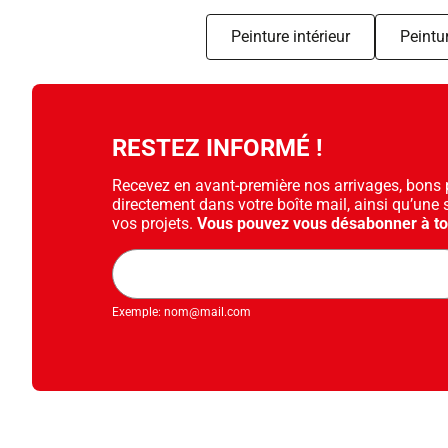
Peinture intérieur
Peintur
RESTEZ INFORMÉ !
Recevez en avant-première nos arrivages, bons pl
directement dans votre boîte mail, ainsi qu’une 
vos projets.
Vous pouvez vous désabonner à t
Adresse
mail
Exemple: nom@mail.com