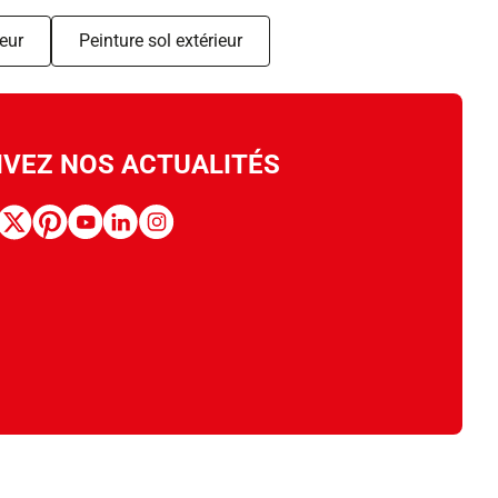
eur
Peinture sol extérieur
IVEZ NOS ACTUALITÉS
book
x
pinterest
youtube
linkedin
instagram