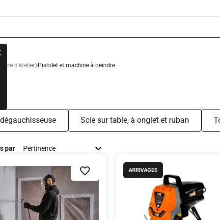
hine d'atelier
Pistolet et machine à peindre
E
 dégauchisseuse
Scie sur table, à onglet et ruban
T
és par
ARRIVAGES
Ajouter à la liste de souhaits