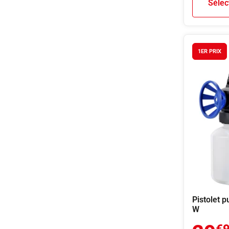
Sélec
1ER PRIX
Pistolet p
W