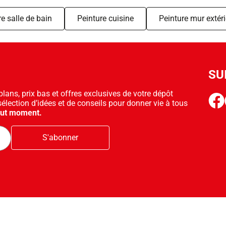
e salle de bain
Peinture cuisine
Peinture mur extéri
SU
ans, prix bas et offres exclusives de votre dépôt
face
sélection d’idées et de conseils pour donner vie à tous
out moment.
S'abonner