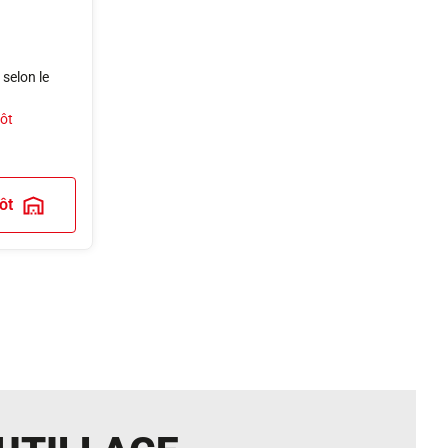
 selon le
pôt
ôt