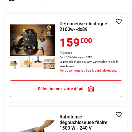
Defonceuse electrique
Ajouter
2100w--dx89
159
€00
TTC/pièce
Dont 0,50 € d'éco-part DEEE
Le prix et le stock peuvent varier selon le dépôt
sélectionné
Prix de vente pratiqué par le dépôt d'Artigues.
Sélectionnez votre dépôt
Raboteuse
Ajouter
dégauchisseuse filaire
1500 W - 240 V