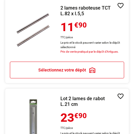
2 lames raboteuse TCT
Ajouter
L.82 x l.5,5
11
€90
TTC/pièce
Le prix et le stock peuvent varier selon le dépôt
sélectionné
Prix de vente pratiqué par le dépôt d'Artigues.
Sélectionnez votre dépôt
Lot 2 lames de rabot
Ajouter
L.21 cm
23
€90
TTC/pièce
Le prix et le stock peuvent varier selon le dépôt