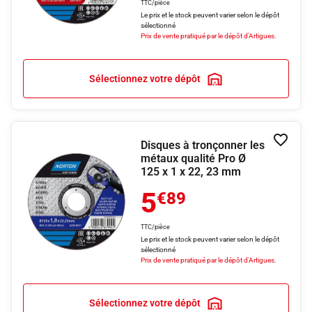
TTC/pièce
Le prix et le stock peuvent varier selon le dépôt
sélectionné
Prix de vente pratiqué par le dépôt d'Artigues.
Sélectionnez votre dépôt
Disques à tronçonner les
Ajouter
métaux qualité Pro Ø
125 x 1 x 22, 23 mm
5
€89
TTC/pièce
Le prix et le stock peuvent varier selon le dépôt
sélectionné
Prix de vente pratiqué par le dépôt d'Artigues.
Sélectionnez votre dépôt