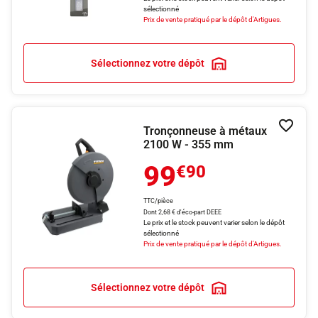
sélectionné
Prix de vente pratiqué par le dépôt d'Artigues.
Sélectionnez votre dépôt
Tronçonneuse à métaux
Ajouter
2100 W - 355 mm
99
€90
TTC/pièce
Dont 2,68 € d'éco-part DEEE
Le prix et le stock peuvent varier selon le dépôt
sélectionné
Prix de vente pratiqué par le dépôt d'Artigues.
Sélectionnez votre dépôt