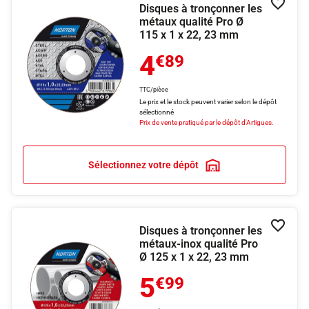
Disques à tronçonner les
Ajouter
métaux qualité Pro Ø
115 x 1 x 22, 23 mm
4
€89
TTC/pièce
Le prix et le stock peuvent varier selon le dépôt
sélectionné
Prix de vente pratiqué par le dépôt d'Artigues.
Sélectionnez votre dépôt
Disques à tronçonner les
Ajouter
métaux-inox qualité Pro
Ø 125 x 1 x 22, 23 mm
5
€99