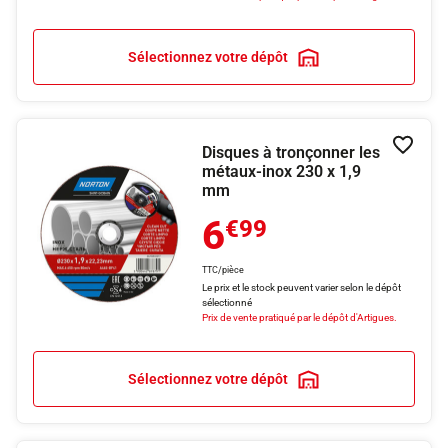
Sélectionnez votre dépôt
Disques à tronçonner les
Ajouter
métaux-inox 230 x 1,9
mm
6
€99
TTC/pièce
Le prix et le stock peuvent varier selon le dépôt
sélectionné
Prix de vente pratiqué par le dépôt d'Artigues.
Sélectionnez votre dépôt