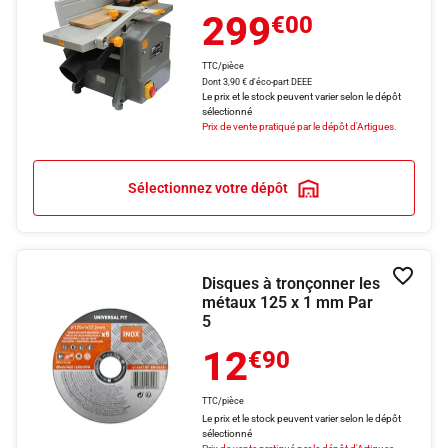
299
€00
TTC/pièce
Dont 3,90 € d'éco-part DEEE
Le prix et le stock peuvent varier selon le dépôt
sélectionné
Prix de vente pratiqué par le dépôt d'Artigues.
Sélectionnez votre dépôt
Disques à tronçonner les
Ajouter
métaux 125 x 1 mm Par
5
12
€90
TTC/pièce
Le prix et le stock peuvent varier selon le dépôt
sélectionné