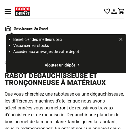
Accueil Brico Dépôt
Ouvrir le menu
Sélectionner Un Dépôt
Bénéficier des meilleurs prix
Rechercher
Visualiser les stocks
un
Accéder aux arrivages de votre dépôt
produit,
ou
Machine d'atelier
Ajouter un dépôt
une
page
RABOT DÉGAUCHISSEUSE ET
TRONÇONNEUSE À MATÉRIAUX
Que vous cherchiez une raboteuse ou une dégauchisseuse,
les différentes machines d'atelier que nous avons
sélectionnées vous permettront de réussir vos travaux
d'ébénisterie et de menuiserie. Dégauchir une planche de
bois permet de la rendre plane, tandis qu'en la rabotant,
vous la redimensionnez. En optant pour un appareil deux-