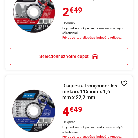
2
€49
TTC/pièce
Le prix et le stock peuvent varier selon le dépôt
sélectionné
Prix de vente pratiqué par le dépôt d'Artigues.
Sélectionnez votre dépôt
Disques à tronçonner les
Ajouter
métaux 115 mm x 1,6
mm x 22,2 mm
4
€49
TTC/pièce
Le prix et le stock peuvent varier selon le dépôt
sélectionné
Prix de vente pratiqué par le dépôt d'Artigues.