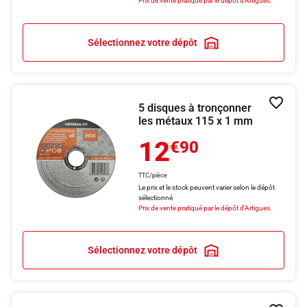
Prix de vente pratiqué par le dépôt d'Artigues.
Sélectionnez votre dépôt
5 disques à tronçonner
Ajouter
les métaux 115 x 1 mm
12
€90
TTC/pièce
Le prix et le stock peuvent varier selon le dépôt
sélectionné
Prix de vente pratiqué par le dépôt d'Artigues.
Sélectionnez votre dépôt