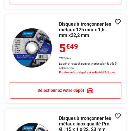
Disques à tronçonner les
Ajouter
métaux 125 mm x 1,6
mm x22,2 mm
5
€49
TTC/pièce
Le prix et le stock peuvent varier selon le dépôt
sélectionné
Prix de vente pratiqué par le dépôt d'Artigues.
Sélectionnez votre dépôt
Disques à tronçonner les
Ajouter
métaux-inox qualité Pro
Ø 115 x 1 x 22, 23 mm