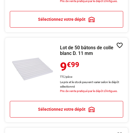
Prix de vente pratiqué par le dépôt d'Artigues.
Sélectionnez votre dépôt
Lot de 50 bâtons de colle
Ajouter
blanc D. 11 mm
9
€99
TTC/pièce
Le prix et le stock peuvent varier selon le dépôt
sélectionné
Prix de vente pratiqué par le dépôt d'Artigues.
Sélectionnez votre dépôt