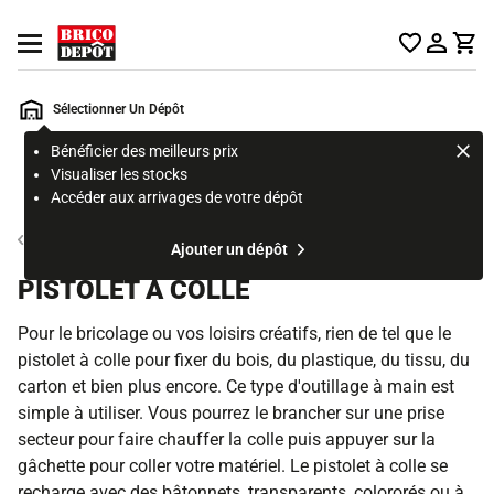
Accueil Brico Dépôt
Ouvrir le menu
Sélectionner Un Dépôt
Bénéficier des meilleurs prix
Rechercher
Visualiser les stocks
un
Accéder aux arrivages de votre dépôt
produit,
ou
Outillage à main
Ajouter un dépôt
une
page
PISTOLET À COLLE
Pour le bricolage ou vos loisirs créatifs, rien de tel que le
pistolet à colle pour fixer du bois, du plastique, du tissu, du
carton et bien plus encore. Ce type d'outillage à main est
simple à utiliser. Vous pourrez le brancher sur une prise
secteur pour faire chauffer la colle puis appuyer sur la
gâchette pour coller votre matériel. Le pistolet à colle se
recharge avec des bâtonnets, transparents, colororés ou à