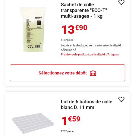
Sachet de colle
Ajouter
transparente "ECO-T"
multi-usages - 1 kg
13
€90
TTC/pièce
Le prix et le stock peuvent varier selon le dépôt
sélectionné
Prix de vente pratiqué par le dépôt d'Artigues.
Sélectionnez votre dépôt
Lot de 6 bâtons de colle
Ajouter
blanc D. 11 mm
1
€59
TTC/pièce