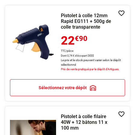
Pistolet à colle 12mm
Ajouter
Rapid EG111 + 500g de
colle transparente
22
€90
TTC/pièce
Dont 0,74 € d'éco-part DEEE
Le prix et le stock peuvent varier selon le dépôt
sélectionné
Prix de vente pratiqué par le dépôt d'Artigues.
Sélectionnez votre dépôt
Pistolet à colle filaire
Ajouter
40W + 12 bâtons 11 x
100 mm