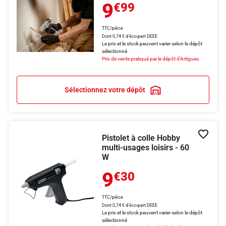
9
€99
TTC/pièce
Dont 0,74 € d'éco-part DEEE
Le prix et le stock peuvent varier selon le dépôt
sélectionné
Prix de vente pratiqué par le dépôt d'Artigues.
Sélectionnez votre dépôt
Pistolet à colle Hobby
Ajouter
multi-usages loisirs - 60
W
9
€30
TTC/pièce
Dont 0,74 € d'éco-part DEEE
Le prix et le stock peuvent varier selon le dépôt
sélectionné