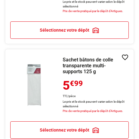
Le prix et le stock peuvent varier selon le dépôt
sélectionné
Prix de vente pratiqué par le dépôt d'Artigues.
Sélectionnez votre dépôt
Sachet bâtons de colle
Ajouter
transparente multi-
supports 125 g
5
€99
TTC/pièce
Le prix et le stock peuvent varier selon le dépôt
sélectionné
Prix de vente pratiqué par le dépôt d'Artigues.
Sélectionnez votre dépôt