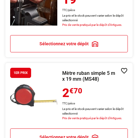
TTC/pièce
Le prix et le stock peuvent varier selon le dépôt
sélectionné
Prix de vente pratiqué par le dépôt d'Artigues.
Sélectionnez votre dépôt
Mètre ruban simple 5 m
Ajouter
1ER PRIX
x 19 mm (MS48)
2
€70
TTC/pièce
Le prix et le stock peuvent varier selon le dépôt
sélectionné
Prix de vente pratiqué par le dépôt d'Artigues.
Sélectionnez votre dépôt