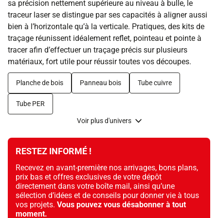
sa précision nettement supérieure au niveau à bulle, le
traceur laser se distingue par ses capacités à aligner aussi
bien à l’horizontale qu’à la verticale. Pratiques, des kits de
traçage réunissent idéalement reflet, pointeau et pointe à
tracer afin d’effectuer un traçage précis sur plusieurs
matériaux, fort utile pour réussir toutes vos découpes.
Planche de bois
Panneau bois
Tube cuivre
Tube PER
Voir plus d'univers
RESTEZ INFORMÉ !
Recevez en avant-première nos arrivages, bons plans,
prix bas et offres exclusives de votre dépôt
directement dans votre boîte mail, ainsi qu’une
sélection d’idées et de conseils pour donner vie à tous
vos projets.
Vous pouvez vous désabonner à tout
moment.