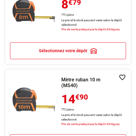
8
€79
TTC/pièce
Le prix et le stock peuvent varier selon le dépôt
sélectionné
Prix de vente pratiqué par le dépôt d'Artigues.
Sélectionnez votre dépôt
Mètre ruban 10 m
Ajouter
(MS40)
14
€90
TTC/pièce
Le prix et le stock peuvent varier selon le dépôt
sélectionné
Prix de vente pratiqué par le dépôt d'Artigues.