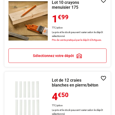
Lot 10 crayons
Ajouter
menuisier 175
1
€99
TTC/pièce
Le prix et le stock peuvent varier selon le dépôt
sélectionné
Prix de vente pratiqué par le dépôt d'Artigues.
Sélectionnez votre dépôt
Lot de 12 craies
Ajouter
blanches en pierre/béton
4
€50
TTC/pièce
Le prix et le stock peuvent varier selon le dépôt
sélectionné