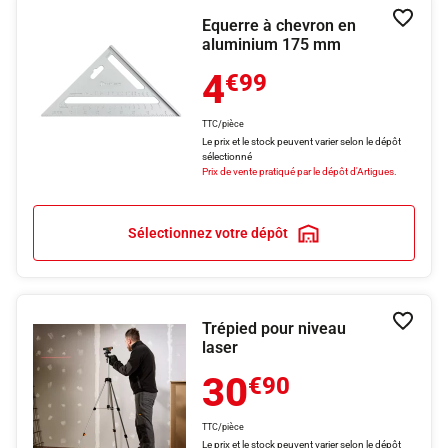
Equerre à chevron en
Ajouter
aluminium 175 mm
4
€99
TTC/pièce
Le prix et le stock peuvent varier selon le dépôt
sélectionné
Prix de vente pratiqué par le dépôt d'Artigues.
Sélectionnez votre dépôt
Trépied pour niveau
Ajouter
laser
30
€90
TTC/pièce
Le prix et le stock peuvent varier selon le dépôt