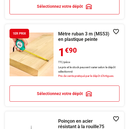
Sélectionnez votre dépôt
Mètre ruban 3 m (MS53)
Ajouter
1ER PRIX
en plastique peinte
1
€90
TTC/pièce
Le prix et le stock peuvent varier selon le dépôt
sélectionné
Prix de vente pratiqué par le dépôt d'Artigues.
Sélectionnez votre dépôt
Poinçon en acier
Ajouter
résistant à la rouille75