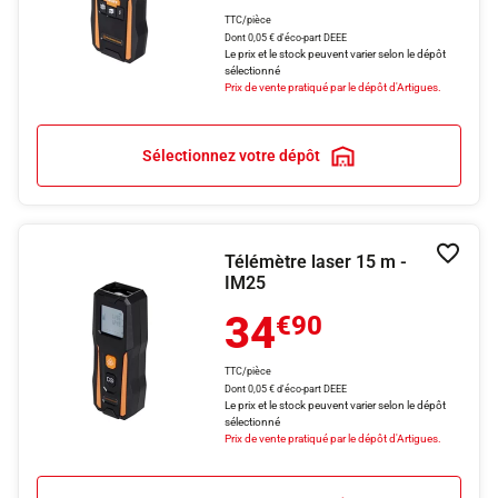
TTC/pièce
Dont 0,05 € d'éco-part DEEE
Le prix et le stock peuvent varier selon le dépôt
sélectionné
Prix de vente pratiqué par le dépôt d'Artigues.
Sélectionnez votre dépôt
Télémètre laser 15 m -
Ajouter
IM25
34
€90
TTC/pièce
Dont 0,05 € d'éco-part DEEE
Le prix et le stock peuvent varier selon le dépôt
sélectionné
Prix de vente pratiqué par le dépôt d'Artigues.