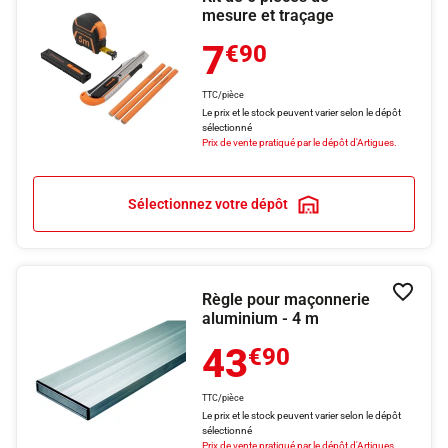
mesure et traçage
7
€90
TTC/pièce
Le prix et le stock peuvent varier selon le dépôt
sélectionné
Prix de vente pratiqué par le dépôt d'Artigues.
Sélectionnez votre dépôt
Règle pour maçonnerie
Ajouter
aluminium - 4 m
43
€90
TTC/pièce
Le prix et le stock peuvent varier selon le dépôt
sélectionné
Prix de vente pratiqué par le dépôt d'Artigues.