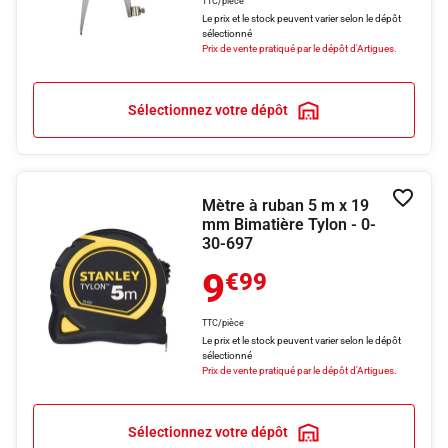
TTC/pièce
Le prix et le stock peuvent varier selon le dépôt
sélectionné
Prix de vente pratiqué par le dépôt d'Artigues.
Sélectionnez votre dépôt
Mètre à ruban 5 m x 19
Ajouter
mm Bimatière Tylon - 0-
30-697
9
€99
TTC/pièce
Le prix et le stock peuvent varier selon le dépôt
sélectionné
Prix de vente pratiqué par le dépôt d'Artigues.
Sélectionnez votre dépôt