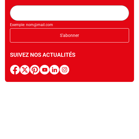
Adresse
mail
Exemple: nom@mail.com
S'abonner
SUIVEZ NOS ACTUALITÉS
facebook
x
pinterest
youtube
linkedin
instagram