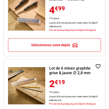
4
€99
TTC/pièce
Le prix et le stock peuvent varier selon le dépôt
sélectionné
Prix de vente pratiqué par le dépôt d'Artigues.
Sélectionnez votre dépôt
Lot de 6 mines graphite
Ajouter
grise & jaune ∅ 2,8 mm
2
€19
TTC/pièce
Le prix et le stock peuvent varier selon le dépôt
sélectionné
Prix de vente pratiqué par le dépôt d'Artigues.