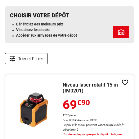
CHOISIR VOTRE DÉPÔT
Bénéficiez des meilleurs prix
Visualisez les stocks
Tous les 
Accéder aux arrivages de votre dépot
Trier et Filtrer
Niveau laser rotatif 15 m
Ajouter
(IM0201)
69
€90
TTC/pièce
Dont 0,10 € d'éco-part DEEE
Le prix et le stock peuvent varier selon le dépôt
sélectionné
Prix de vente pratiqué par le dépôt d'Artigues.