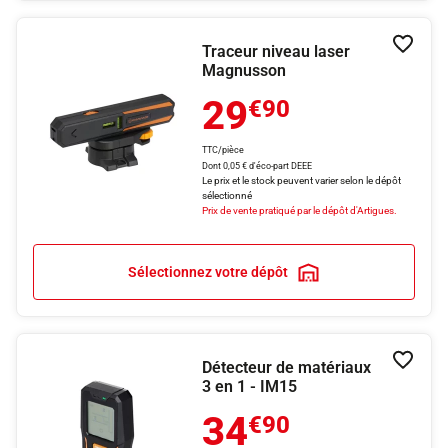
Traceur niveau laser
Ajouter
Magnusson
29
€90
TTC/pièce
Dont 0,05 € d'éco-part DEEE
Le prix et le stock peuvent varier selon le dépôt
sélectionné
Prix de vente pratiqué par le dépôt d'Artigues.
Sélectionnez votre dépôt
Détecteur de matériaux
Ajouter
3 en 1 - IM15
34
€90