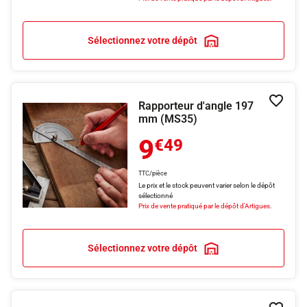
Sélectionnez votre dépôt
Rapporteur d'angle 197
Ajouter
mm (MS35)
9
€49
TTC/pièce
Le prix et le stock peuvent varier selon le dépôt
sélectionné
Prix de vente pratiqué par le dépôt d'Artigues.
Sélectionnez votre dépôt