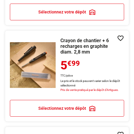
Sélectionnez votre dépôt
Crayon de chantier + 6
Ajouter
recharges en graphite
diam. 2,8 mm
5
€99
TTC/pièce
Le prix et le stock peuvent varier selon le dépôt
sélectionné
Prix de vente pratiqué par le dépôt d'Artigues.
Sélectionnez votre dépôt