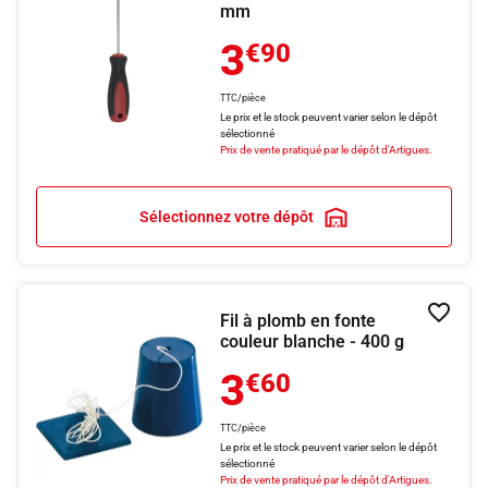
mm
3
€90
TTC/pièce
Le prix et le stock peuvent varier selon le dépôt
sélectionné
Prix de vente pratiqué par le dépôt d'Artigues.
Sélectionnez votre dépôt
Fil à plomb en fonte
Ajouter
couleur blanche - 400 g
3
€60
TTC/pièce
Le prix et le stock peuvent varier selon le dépôt
sélectionné
Prix de vente pratiqué par le dépôt d'Artigues.