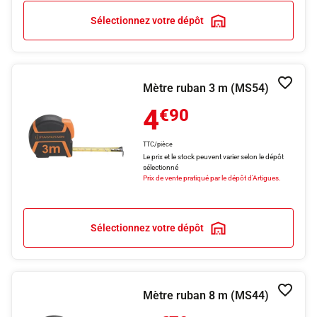
Sélectionnez votre dépôt
Mètre ruban 3 m (MS54)
Ajouter
4
€90
TTC/pièce
Le prix et le stock peuvent varier selon le dépôt
sélectionné
Prix de vente pratiqué par le dépôt d'Artigues.
Sélectionnez votre dépôt
Mètre ruban 8 m (MS44)
Ajouter