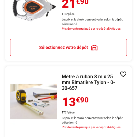
21
€90
TTC/pièce
Le prix et le stock peuvent varier selon le dépôt
sélectionné
Prix de vente pratiqué par le dépôt d'Artigues.
Sélectionnez votre dépôt
Mètre à ruban 8 m x 25
Ajouter
mm Bimatière Tylon - 0-
30-657
13
€90
TTC/pièce
Le prix et le stock peuvent varier selon le dépôt
sélectionné
Prix de vente pratiqué par le dépôt d'Artigues.