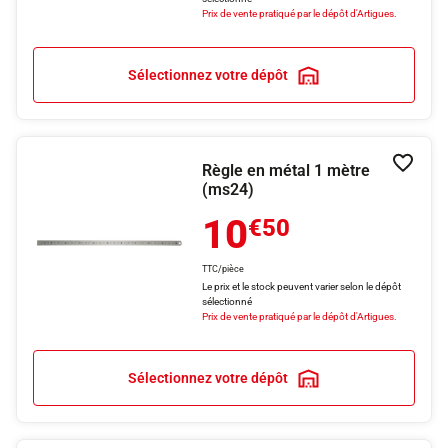
Prix de vente pratiqué par le dépôt d'Artigues.
Sélectionnez votre dépôt
Règle en métal 1 mètre
Ajouter
(ms24)
10
€50
TTC/pièce
Le prix et le stock peuvent varier selon le dépôt
sélectionné
Prix de vente pratiqué par le dépôt d'Artigues.
Sélectionnez votre dépôt