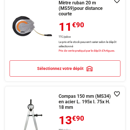
Mètre ruban 20 m
Ajouter
(MS59)pour distance
courte
11
€90
TTC/pièce
Le prix et le stock peuvent varier selon le dépôt
sélectionné
Prix de vente pratiqué par le dépôt d'Artigues.
Sélectionnez votre dépôt
Compas 150 mm (MS34)
Ajouter
en acier L. 195x l. 75x H.
18 mm
13
€90