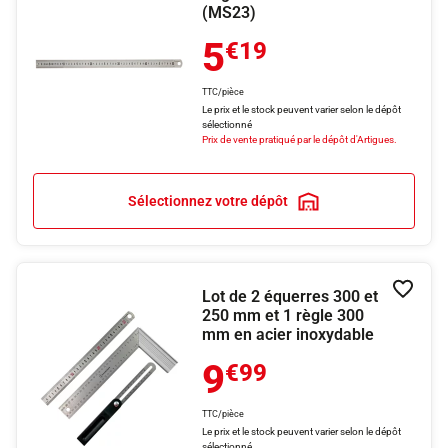
(MS23)
5
€19
TTC/pièce
Le prix et le stock peuvent varier selon le dépôt
sélectionné
Prix de vente pratiqué par le dépôt d'Artigues.
Sélectionnez votre dépôt
Lot de 2 équerres 300 et
Ajouter
250 mm et 1 règle 300
mm en acier inoxydable
9
€99
TTC/pièce
Le prix et le stock peuvent varier selon le dépôt
sélectionné