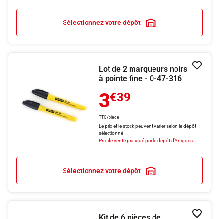
Sélectionnez votre dépôt
Lot de 2 marqueurs noirs
Ajouter
à pointe fine - 0-47-316
3
€39
TTC/pièce
Le prix et le stock peuvent varier selon le dépôt
sélectionné
Prix de vente pratiqué par le dépôt d'Artigues.
Sélectionnez votre dépôt
Kit de 6 pièces de
Ajouter