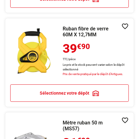
Ruban fibre de verre
Ajouter
60M X 12,7MM
39
€90
TTC/pièce
Le prix et le stock peuvent varier selon le dépôt
sélectionné
Prix de vente pratiqué par le dépôt d'Artigues.
Sélectionnez votre dépôt
Mètre ruban 50 m
Ajouter
(MS57)