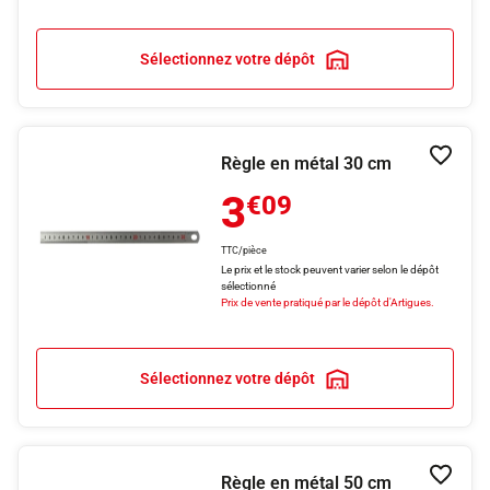
Sélectionnez votre dépôt
Règle en métal 30 cm
Ajouter
3
€09
TTC/pièce
Le prix et le stock peuvent varier selon le dépôt
sélectionné
Prix de vente pratiqué par le dépôt d'Artigues.
Sélectionnez votre dépôt
Règle en métal 50 cm
Ajouter