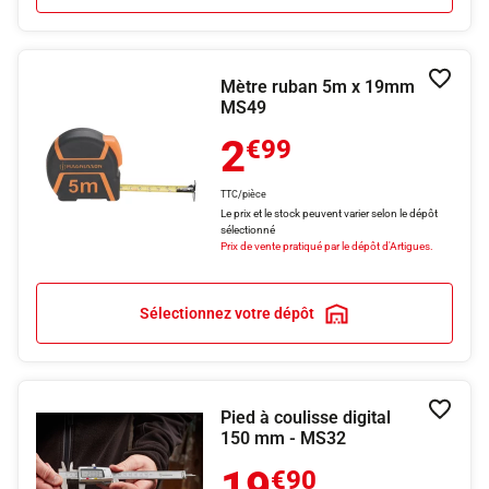
Mètre ruban 5m x 19mm
Ajouter
MS49
2
€99
TTC/pièce
Le prix et le stock peuvent varier selon le dépôt
sélectionné
Prix de vente pratiqué par le dépôt d'Artigues.
Sélectionnez votre dépôt
Pied à coulisse digital
Ajouter
150 mm - MS32
19
€90