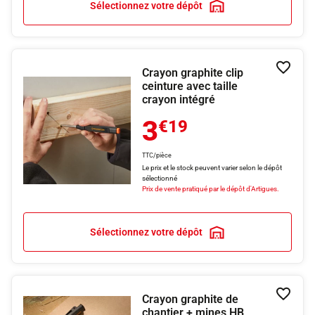
Sélectionnez votre dépôt
Crayon graphite clip
Ajouter
ceinture avec taille
crayon intégré
3
€19
TTC/pièce
Le prix et le stock peuvent varier selon le dépôt
sélectionné
Prix de vente pratiqué par le dépôt d'Artigues.
Sélectionnez votre dépôt
Crayon graphite de
Ajouter
chantier + mines HB