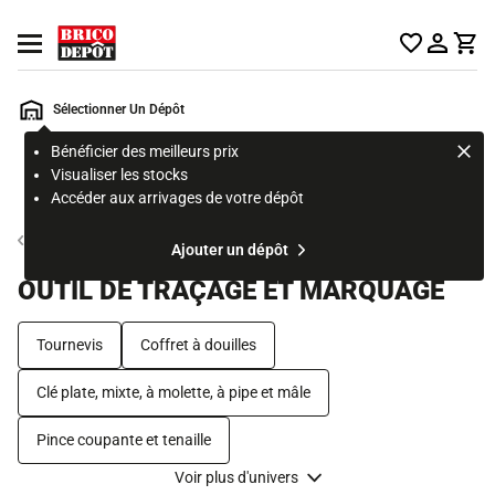
Accueil Brico Dépôt
Ouvrir le menu
Sélectionner Un Dépôt
Bénéficier des meilleurs prix
Rechercher
Visualiser les stocks
un
Accéder aux arrivages de votre dépôt
produit,
ou
Outillage à main
Ajouter un dépôt
une
page
OUTIL DE TRAÇAGE ET MARQUAGE
Tournevis
Coffret à douilles
Clé plate, mixte, à molette, à pipe et mâle
Pince coupante et tenaille
Voir plus d'univers