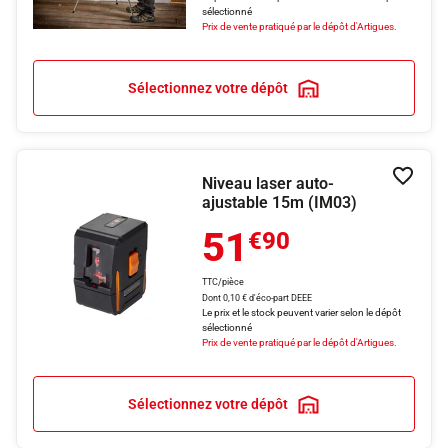
sélectionné
Prix de vente pratiqué par le dépôt d'Artigues.
Sélectionnez votre dépôt
Niveau laser auto-
Ajouter
ajustable 15m (IM03)
51
€90
TTC/pièce
Dont 0,10 € d'éco-part DEEE
Le prix et le stock peuvent varier selon le dépôt
sélectionné
Prix de vente pratiqué par le dépôt d'Artigues.
Sélectionnez votre dépôt