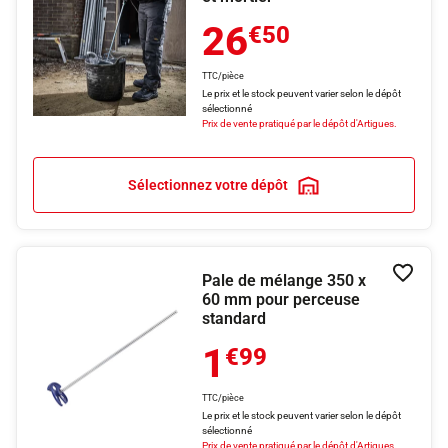
26
€50
TTC/pièce
Le prix et le stock peuvent varier selon le dépôt
sélectionné
Prix de vente pratiqué par le dépôt d'Artigues.
Sélectionnez votre dépôt
Pale de mélange 350 x
Ajouter
60 mm pour perceuse
standard
1
€99
TTC/pièce
Le prix et le stock peuvent varier selon le dépôt
sélectionné
Prix de vente pratiqué par le dépôt d'Artigues.