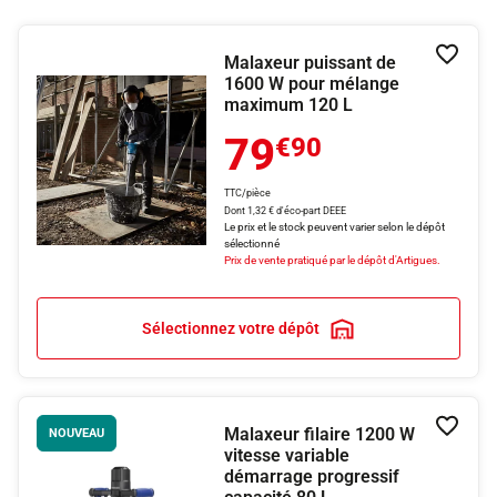
Malaxeur puissant de
Ajouter
1600 W pour mélange
maximum 120 L
79
€90
TTC/pièce
Dont 1,32 € d'éco-part DEEE
Le prix et le stock peuvent varier selon le dépôt
sélectionné
Prix de vente pratiqué par le dépôt d'Artigues.
Sélectionnez votre dépôt
Malaxeur filaire 1200 W
Ajouter
NOUVEAU
vitesse variable
démarrage progressif