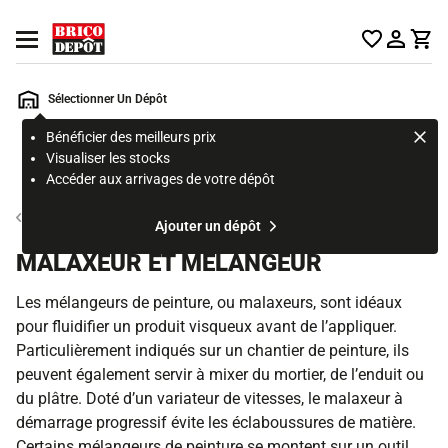
Accueil Brico Dépôt
Ouvrir le menu
Sélectionner Un Dépôt
Bénéficier des meilleurs prix
Rechercher
Visualiser les stocks
un
Accéder aux arrivages de votre dépôt
produit,
ou
Outillage électroportatif de coupe et finition
Ajouter un dépôt
une
page
MALAXEUR ET MÉLANGEUR
Les mélangeurs de peinture, ou malaxeurs, sont idéaux
pour fluidifier un produit visqueux avant de l’appliquer.
Particulièrement indiqués sur un chantier de peinture, ils
peuvent également servir à mixer du mortier, de l’enduit ou
du plâtre. Doté d’un variateur de vitesses, le malaxeur à
démarrage progressif évite les éclaboussures de matière.
Certains mélangeurs de peinture se montent sur un outil