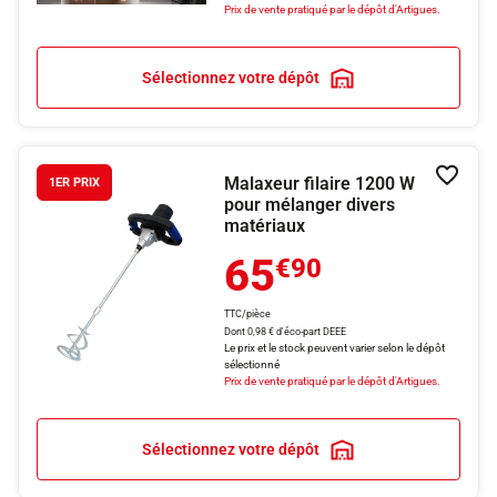
Prix de vente pratiqué par le dépôt d'Artigues.
Sélectionnez votre dépôt
Malaxeur filaire 1200 W
Ajouter
1ER PRIX
pour mélanger divers
matériaux
65
€90
TTC/pièce
Dont 0,98 € d'éco-part DEEE
Le prix et le stock peuvent varier selon le dépôt
sélectionné
Prix de vente pratiqué par le dépôt d'Artigues.
Sélectionnez votre dépôt