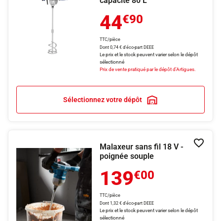
capacité 80 L
44
€90
TTC/pièce
Dont 0,74 € d'éco-part DEEE
Le prix et le stock peuvent varier selon le dépôt
sélectionné
Prix de vente pratiqué par le dépôt d'Artigues.
Sélectionnez votre dépôt
Malaxeur sans fil 18 V -
Ajouter
poignée souple
139
€00
TTC/pièce
Dont 1,32 € d'éco-part DEEE
Le prix et le stock peuvent varier selon le dépôt
sélectionné