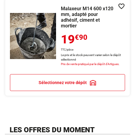
Malaxeur M14 600 x120
Ajouter
mm, adapté pour
adhésif, ciment et
mortier
19
€90
TTC/pièce
Le prix et le stock peuvent varier selon le dépôt
sélectionné
Prix de vente pratiqué par le dépôt d'Artigues.
Sélectionnez votre dépôt
LES OFFRES DU MOMENT