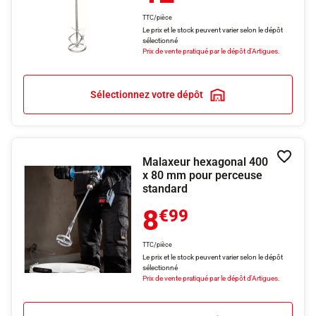
TTC/pièce
Le prix et le stock peuvent varier selon le dépôt
sélectionné
Prix de vente pratiqué par le dépôt d'Artigues.
Sélectionnez votre dépôt
Malaxeur hexagonal 400
Ajouter
x 80 mm pour perceuse
standard
8
€99
TTC/pièce
Le prix et le stock peuvent varier selon le dépôt
sélectionné
Prix de vente pratiqué par le dépôt d'Artigues.