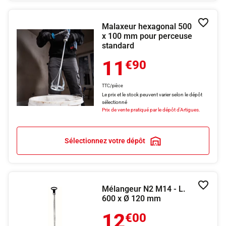
Malaxeur hexagonal 500
Ajouter
x 100 mm pour perceuse
standard
11
€90
TTC/pièce
Le prix et le stock peuvent varier selon le dépôt
sélectionné
Prix de vente pratiqué par le dépôt d'Artigues.
Sélectionnez votre dépôt
Mélangeur N2 M14 - L.
Ajouter
600 x Ø 120 mm
12
€00