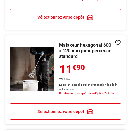
Sélectionnez votre dépôt
Malaxeur hexagonal 600
Ajouter
x 120 mm pour perceuse
standard
11
€90
TTC/pièce
Le prix et le stock peuvent varier selon le dépôt
sélectionné
Prix de vente pratiqué par le dépôt d'Artigues.
Sélectionnez votre dépôt