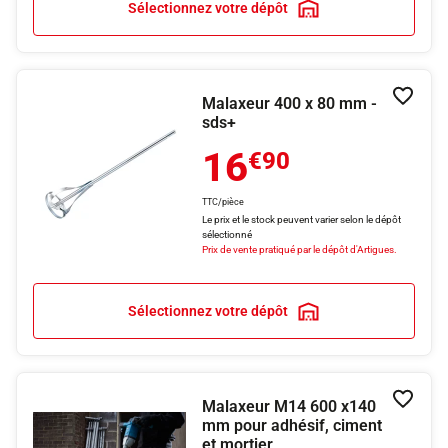
Sélectionnez votre dépôt
Malaxeur 400 x 80 mm -
Ajouter
sds+
16
€90
TTC/pièce
Le prix et le stock peuvent varier selon le dépôt
sélectionné
Prix de vente pratiqué par le dépôt d'Artigues.
Sélectionnez votre dépôt
Malaxeur M14 600 x140
Ajouter
mm pour adhésif, ciment
et mortier