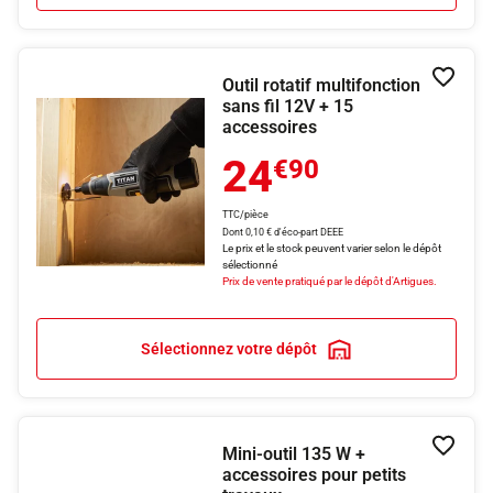
Outil rotatif multifonction
Ajouter
sans fil 12V + 15
accessoires
24
€90
TTC/pièce
Dont 0,10 € d'éco-part DEEE
Le prix et le stock peuvent varier selon le dépôt
sélectionné
Prix de vente pratiqué par le dépôt d'Artigues.
Sélectionnez votre dépôt
Mini-outil 135 W +
Ajouter
accessoires pour petits