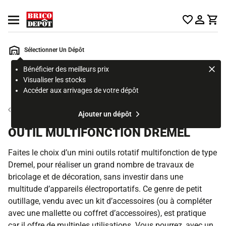
Accueil Brico Dépôt
Ouvrir le menu
Sélectionner Un Dépôt
Bénéficier des meilleurs prix
Rechercher
Visualiser les stocks
un
Accéder aux arrivages de votre dépôt
produit,
ou
Outillage électroportatif de coupe et finition
Ajouter un dépôt
une
page
OUTIL MULTIFONCTION DREMEL
Faites le choix d’un mini outils rotatif multifonction de type
Dremel, pour réaliser un grand nombre de travaux de
bricolage et de décoration, sans investir dans une
multitude d’appareils électroportatifs. Ce genre de petit
outillage, vendu avec un kit d’accessoires (ou à compléter
avec une mallette ou coffret d’accessoires), est pratique
car il offre de multiples utilisations. Vous pourrez, avec un