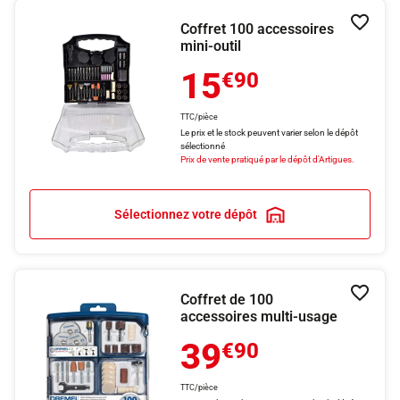
Coffret 100 accessoires
Ajouter
mini-outil
15
€90
TTC/pièce
Le prix et le stock peuvent varier selon le dépôt
sélectionné
Prix de vente pratiqué par le dépôt d'Artigues.
Sélectionnez votre dépôt
Coffret de 100
Ajouter
accessoires multi-usage
39
€90
TTC/pièce