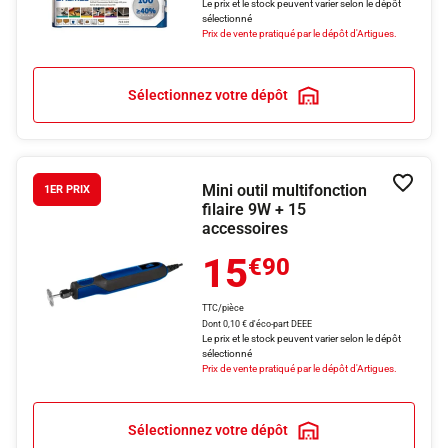
Le prix et le stock peuvent varier selon le dépôt
sélectionné
Prix de vente pratiqué par le dépôt d'Artigues.
Sélectionnez votre dépôt
Mini outil multifonction
Ajouter
1ER PRIX
filaire 9W + 15
accessoires
15
€90
TTC/pièce
Dont 0,10 € d'éco-part DEEE
Le prix et le stock peuvent varier selon le dépôt
sélectionné
Prix de vente pratiqué par le dépôt d'Artigues.
Sélectionnez votre dépôt