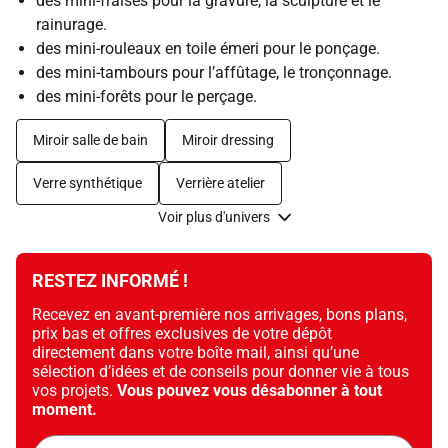
des mini-fraises pour la gravure, la sculpture et le
rainurage.
des mini-rouleaux en toile émeri pour le ponçage.
des mini-tambours pour l’affûtage, le tronçonnage.
des mini-forêts pour le perçage.
Miroir salle de bain
Miroir dressing
Verre synthétique
Verrière atelier
Voir plus d'univers
RESTEZ INFORMÉ !
Recevez en avant-première nos arrivages, bons plans,
prix bas et offres exclusives de votre dépôt
directement dans votre boîte mail, ainsi qu’une
sélection d’idées et de conseils pour donner vie à tous
vos projets.
Vous pouvez vous désabonner à tout
moment.
Adresse