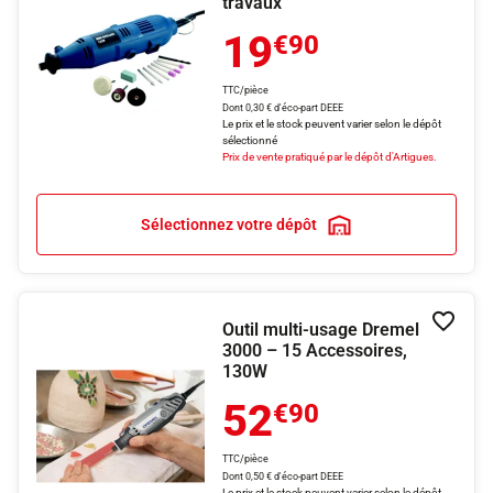
travaux
19
€90
TTC/pièce
Dont 0,30 € d'éco-part DEEE
Le prix et le stock peuvent varier selon le dépôt
sélectionné
Prix de vente pratiqué par le dépôt d'Artigues.
Sélectionnez votre dépôt
Outil multi-usage Dremel
Ajouter
3000 – 15 Accessoires,
130W
52
€90
TTC/pièce
Dont 0,50 € d'éco-part DEEE
Le prix et le stock peuvent varier selon le dépôt